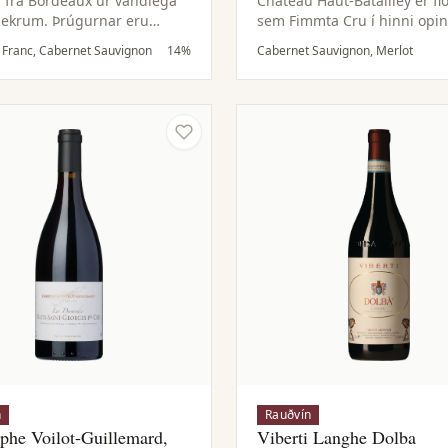
 frá Bordeaux úr vandlega
Château Haut-Batailley er fl
ekrum. Þrúgurnar eru
sem Fimmta Cru í hinni opi
dar og vínið þroskað í
flokkun frá 1855 og er jafna
 Franc, Cabernet Sauvignon
14%
Cabernet Sauvignon, Merlot
nnum í nokkra mánuði, sem
bestu vína Médoc á vinstri 
ínlega viðartóna og mýkir
Bordeaux. Árleg framleiðsla
.
aðalvínsins er að meðaltali
10.000 kassar.
n
Rauðvín
ophe Voilot-Guillemard,
Viberti Langhe Dolba