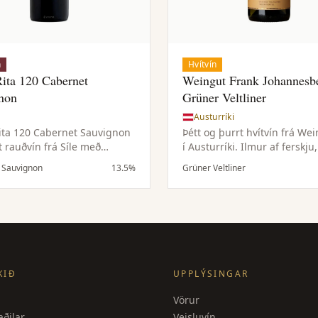
n
Hvítvín
Rita 120 Cabernet
Weingut Frank Johannesb
non
Grüner Veltliner
Austurríki
ita 120 Cabernet Sauvignon
Þétt og þurrt hvítvín frá Wei
t rauðvín frá Síle með
í Austurríki. Ilmur af ferskju,
ðum kirsuberjum, dökkum
papæju, sítrus, hvítum pipa
 Sauvignon
13.5%
Grüner Veltliner
vanillu, tóbaki og mildu
steinefnum. Meðalfylling, g
Safaríkt, ferskt og
og langt þurrt eftirbragð.
kið, og fer vel með grilluðu
pasta, hamborgurum og
agsmat.
KIÐ
UPPLÝSINGAR
Vörur
ðilar
Veisluvín