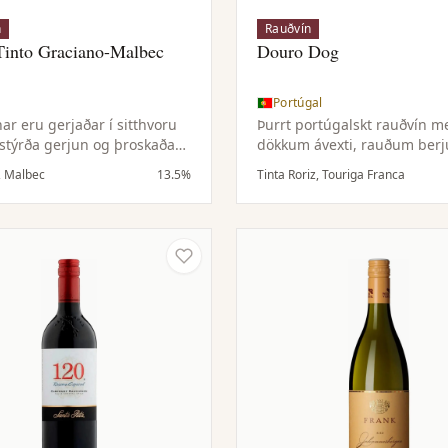
n
Rauðvín
Tinto Graciano-Malbec
Douro Dog
Portúgal
ar eru gerjaðar í sitthvoru
Þurrt portúgalskt rauðvín m
ð stýrða gerjun og þroskaðar
dökkum ávexti, rauðum ber
tunnum til að auka dýpt og
kryddi og hóflegri uppbyggi
, Malbec
13.5%
Tinta Roriz, Touriga Franca
.
Touriga Nacional gefur dýpt
Touriga Franca ávaxtaríka m
Tinta Roriz festu og lyftingu.
Meðalfyllt og þægilegt, góð
á rauðvínum Douro-héraðs.