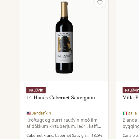
Rauðvín
Rauðví
14 Hands Cabernet Sauvignon
Villa P
Bandaríkin
Ítalía
Kröftugt og þurrt rauðvín með ilm
Blanda 
af dökkum kirsuberjum, leðri, kaffi
bygging
og fíngerðum kryddtónum. Þétt og
Sangiov
Cabernet Franc, Cabernet Sauvignon
13.5%
Canaiolo
dökkt í munni með tóbakstónum,
einkenn