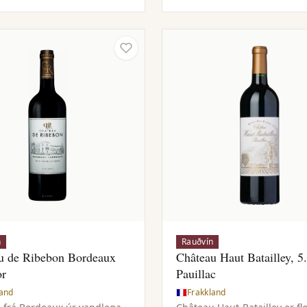
sstillt vín.
matarmiklum pastaréttum o
grilluðu kjöti eða grænmeti.
n
Rauðvín
u de Ribebon Bordeaux
Château Haut Batailley, 5
or
Pauillac
land
Frakkland