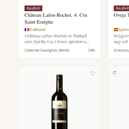
Rauðvín
Rauðví
Château Lafon-Rochet, 4. Cru
Oveja 
Saint-Estèphe
Frakkland
Spánn
Château Lafon-Rochet er flokkað
Þrúgurn
sem Fjórða Cru í hinni opinberu
lagi vi
flokkun frá 1855 og framleiðir
á eikar
Cabernet Sauvignon, Merlot
14%
Graciano
jafnan einhver áhugaverðustu vín
fyllingu
Saint-Estèphe. Árleg framleiðsla
aðalvínsins er um 10.000 kassar
með áherslu á gæði og jafnvægi.