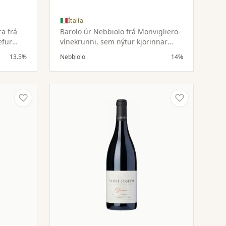
Ítalía
a frá
Barolo úr Nebbiolo frá Monvigliero-
efur
vínekrunni, sem nýtur kjörinnar
 mjúka
sólaráttu og vel framræsts jarðvegs.
13.5%
Nebbiolo
14%
sýru og
Þrúgurnar eru handtíndar á
afnvægt
hámarksþroska til að tryggja gæði.