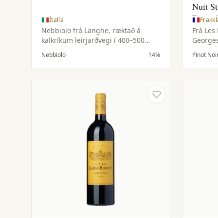
Nuit S
Damod
Ítalía
Frakk
Nebbiolo frá Langhe, ræktað á
Frá Les
kalkríkum leirjarðvegi í 400–500
Georges
metra hæð. Samspil jarðvegs og
bygging
Nebbiolo
14%
Pinot Noi
hæðar gefur þrúgunni einkennandi
fínleik
sýru og tannínbyggingu.
víngarð
jarðveg
og ilmfl