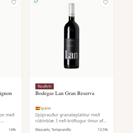
Rauðvín
ignon
Bodegas Lan Gran Reserva
Spánn
non með
Djúprauður granateplalitur með
.
rúbínblæ. Í nefi kröftugur ilmur af
 nýtur
þroskuðum dökkum ávexti, fíkju og
14%
Mazuelo, Tempranillo
13.5%
 sem
rúsínum ásamt krydduðum og