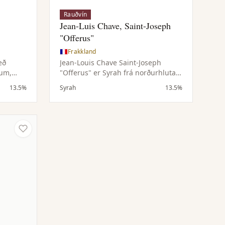
Rauðvín
Jean-Luis Chave, Saint-Joseph
"Offerus"
Frakkland
eð
Jean-Louis Chave Saint-Joseph
jum,
"Offerus" er Syrah frá norðurhluta
ngu.
Rhône með brómber, svört kirsuber,
13.5%
Syrah
13.5%
,
fjólu, svartan pipar, grafít, svartar
ýkt og
ólífur og krydd. Meðalfyllt og vel
byggt með dökkum ávexti, ferskri
 kynning
sýru, fíngerðum tannínum og löngu
steinefnakenndu eftirbragði.