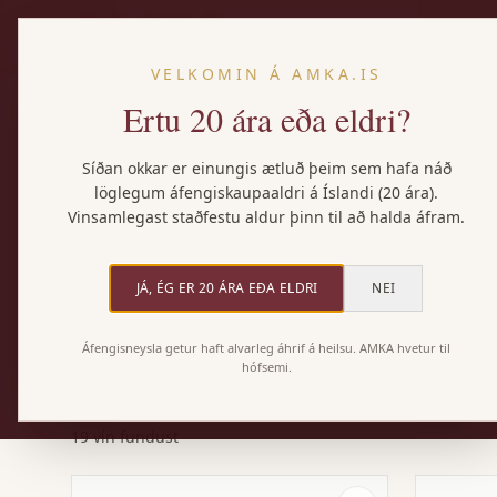
VELKOMIN Á AMKA.IS
Ertu 20 ára eða eldri?
Heim
/
Vörur
/
Nautakjöt
Síðan okkar er einungis ætluð þeim sem hafa náð
VÍN MEÐ MAT
löglegum áfengiskaupaaldri á Íslandi (20 ára).
Vinsamlegast staðfestu aldur þinn til að halda áfram.
Vín með nautakjöt
JÁ, ÉG ER 20 ÁRA EÐA ELDRI
NEI
Nautakjöt þolir kraftmikil rauðvín. Cabernet Sauv
bragðið án þess að yfirgnæfa það. Þessi listi sýni
Áfengisneysla getur haft alvarleg áhrif á heilsu. AMKA hvetur til
eldun.
hófsemi.
19 vín fundust