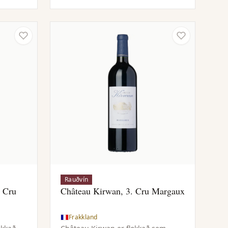
g
reykkenndum tónum. Samræmt og
vel jafnvægt í munni með mjúkum
tannínum og löngu eftirbragði sem
ítrekar þroskaðan ávöxt og krydd.
Rauðvín
. Cru
Château Kirwan, 3. Cru Margaux
Frakkland