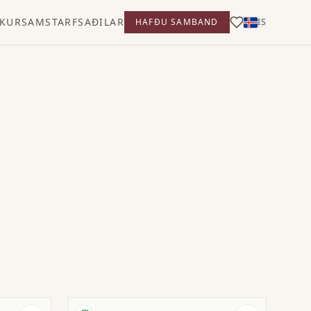
KUR
SAMSTARFSAÐILAR
HAFÐU SAMBAND
IS