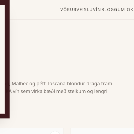
VÖRUR
VEISLUVÍN
BLOGG
UM OK
ignon, Malbec og þétt Toscana-blöndur draga fram
r AMKA vín sem virka bæði með steikum og lengri