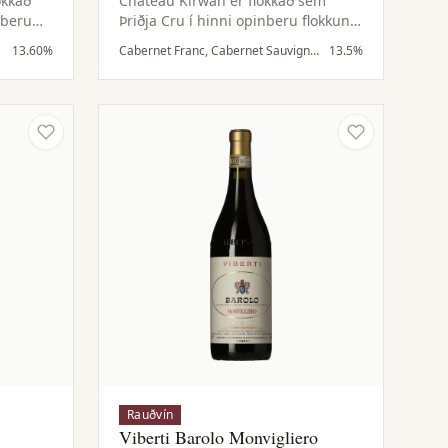
okkað
Château Kirwan er flokkað sem
nberu
Þriðja Cru í hinni opinberu flokkun
n meðal
frá 1855 og er jafnan meðal bestu
13.60%
Cabernet Franc, Cabernet Sauvignon
13.5%
bakka
vína Margaux. Búgarðurinn
framleiðir að meðaltali um 12.000
 um
kassa á ári af aðalvíni sínu.
Rauðvín
Viberti Barolo Monvigliero