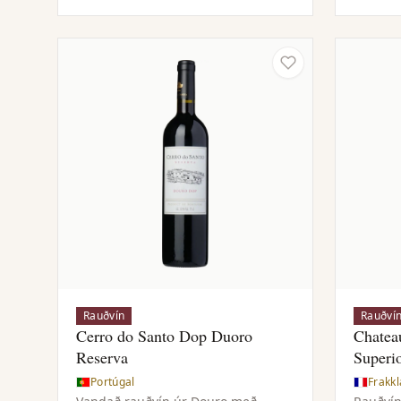
kryddaðri eik og fáguðum
jafnvægi
tannínum.
Rauðvín
Rauðví
Cerro do Santo Dop Duoro
Chatea
Reserva
Superi
Portúgal
Frakk