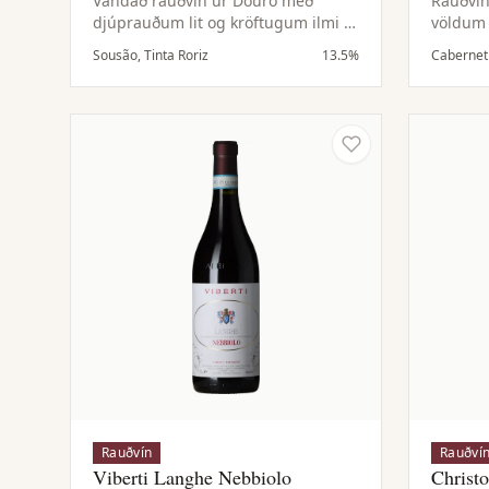
Vandað rauðvín úr Douro með
Rauðvín
djúprauðum lit og kröftugum ilmi af
völdum 
dökkum berjum, kakói og leðri. Vel
handtín
Sousão, Tinta Roriz
13.5%
Cabernet
byggt í munni með mjúkri áferð,
eikartu
aðlaðandi tannínum og löngu
gefur f
eftirbragði.
bragðið
Rauðvín
Rauðví
Viberti Langhe Nebbiolo
Christ