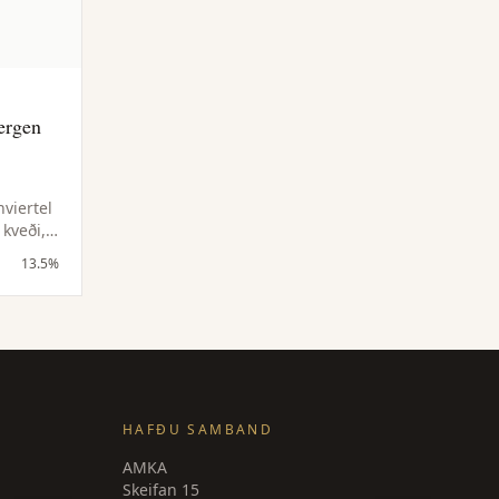
ergen
nviertel
 kveði,
r og
13.5%
óð sýra
HAFÐU SAMBAND
AMKA
Skeifan 15