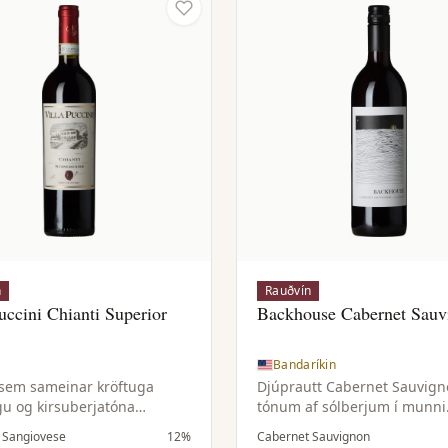
n
Rauðvín
uccini Chianti Superior
Backhouse Cabernet Sauv
Bandaríkin
sem sameinar kröftuga
Djúprautt Cabernet Sauvig
u og kirsuberjatóna
tónum af sólberjum í munni
ese við mýkri og ávaxtaríkari
Ríkulegt og kröftugt vín sem
, Sangiovese
12%
Cabernet Sauvignon
i Canaiolo — samstillt og vel
sín með ýmsum réttum, svo