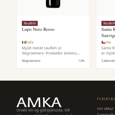
Rauðvín
Rauðví
Lupo Nero Rosso
Santa 
Sauvig
Ítalía
Síle
Mjúkt ítalskt rauðvín úr
Santa R
Negroamaro. Þroskaður ávöxtur,
er mjúk
dökk ber, fíngert krydd og ávalt
þrosku
Negroamaro
12%
Cabernet
eftirbragð. Hentar vel með pasta,
ávexti, 
grilluðum mat, pítsu og ostum.
kryddi. 
auðdruk
kjöti, 
hversd
FYRIRTÆ
Um okkur
Úrvals vín og góð þjónusta. Við
Samstarfsa