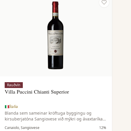
Rauðvín
Villa Puccini Chianti Superior
Ítalía
Blanda sem sameinar kröftuga byggingu og
kirsuberjatóna Sangiovese við mýkri og ávaxtaríkari
einkenni Canaiolo — samstillt og vel jafnvægisstillt
Canaiolo, Sangiovese
12%
vín.