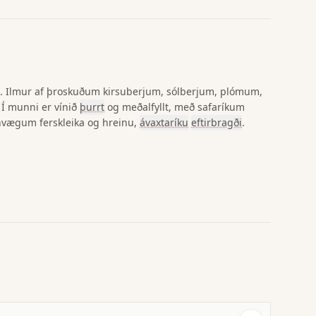
. Ilmur af þroskuðum kirsuberjum, sólberjum, plómum,
. Í munni er vínið
þurrt
og meðalfyllt, með safaríkum
fnvægum ferskleika og hreinu,
ávaxtaríku
eftirbragði
.