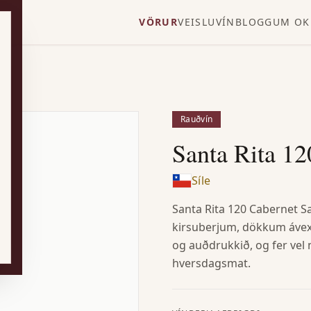
VÖRUR
VEISLUVÍN
BLOGG
UM OK
Rauðvín
Santa Rita 1
Síle
Santa Rita 120 Cabernet S
kirsuberjum, dökkum ávexti,
og auðdrukkið, og fer vel
hversdagsmat.