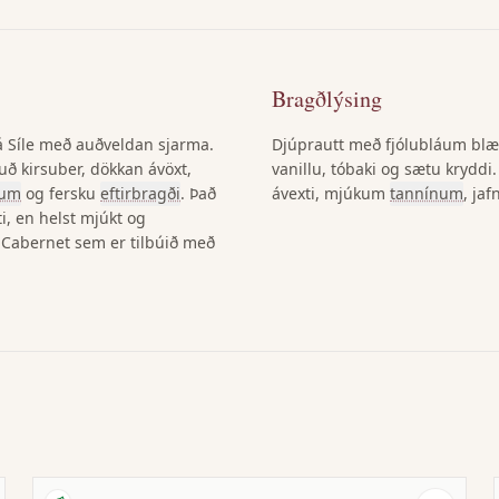
Bragðlýsing
á Síle með auðveldan sjarma.
Djúprautt með fjólubláum blæ
ð kirsuber, dökkan ávöxt,
vanillu, tóbaki og sætu kryddi
num
og fersku
eftirbragði
. Það
ávexti, mjúkum
tannínum
, ja
ti, en helst mjúkt og
t Cabernet sem er tilbúið með