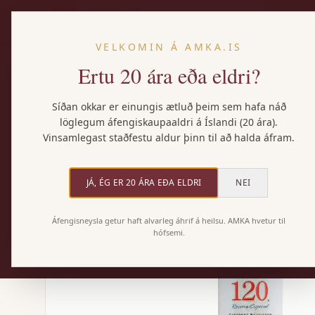
VELKOMIN Á AMKA.IS
Ertu 20 ára eða eldri?
Heim
/
Vörur
/
Santa Rita 120 Cabernet Sauvignon
Síðan okkar er einungis ætluð þeim sem hafa náð
löglegum áfengiskaupaaldri á Íslandi (20 ára).
Vinsamlegast staðfestu aldur þinn til að halda áfram.
JÁ, ÉG ER 20 ÁRA EÐA ELDRI
NEI
Áfengisneysla getur haft alvarleg áhrif á heilsu. AMKA hvetur til
hófsemi.