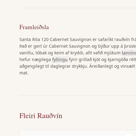
Framleiðsla
Santa Rita 120 Cabernet Sauvignon er safaríkt rauðvín fr
Það er gert úr Cabernet Sauvignon og býður upp á þrosku
vanillu, tóbak og keim af kryddi, allt vafið mjúkum
tanní
hefur nægilega
fyllingu
fyrir grillað kjöt og kjarngóða rét
aðgengilegt til daglegrar drykkju. Áreiðanlegt og vinsæl
mat.
Fleiri Rauðvín