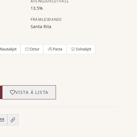
ÁFENGISHLUTFALL
13.5%
FRAMLEIÐANDI
Santa Rita
Nautakjöt
Ostur
Pasta
Svínakjöt
VISTA Á LISTA