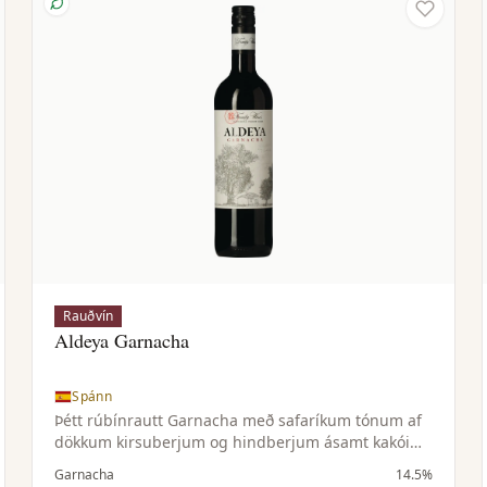
Rauðvín
Aldeya Garnacha
Spánn
Þétt rúbínrautt Garnacha með safaríkum tónum af
dökkum kirsuberjum og hindberjum ásamt kakói
og vanillu. Meðalfyllt til þétt, ávaxtaríkt og
Garnacha
14.5%
bragðmikið.