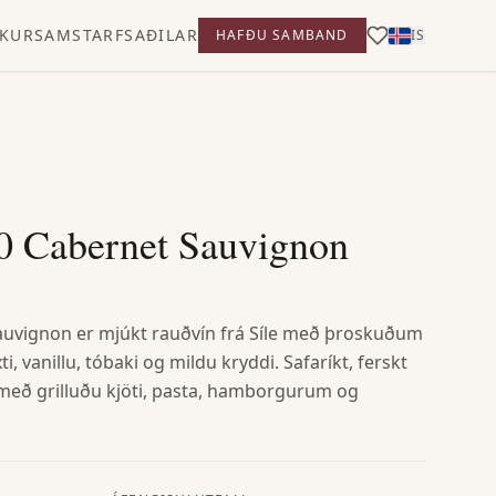
KUR
SAMSTARFSAÐILAR
HAFÐU SAMBAND
IS
20 Cabernet Sauvignon
auvignon er mjúkt rauðvín frá Síle með þroskuðum
 vanillu, tóbaki og mildu kryddi. Safaríkt, ferskt
 með grilluðu kjöti, pasta, hamborgurum og