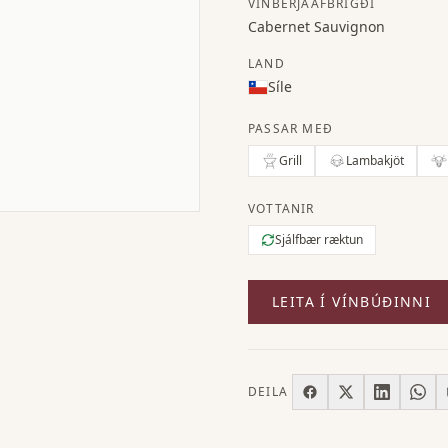
VÍNBERJAAFBRIGÐI
Cabernet Sauvignon
LAND
Síle
PASSAR MEÐ
Grill
Lambakjöt
VOTTANIR
Sjálfbær ræktun
LEITA Í VÍNBÚÐINNI
DEILA