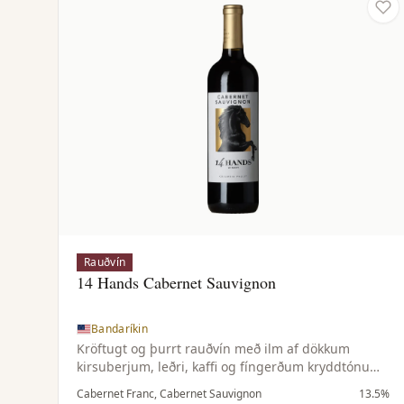
Rauðvín
14 Hands Cabernet Sauvignon
Bandaríkin
Kröftugt og þurrt rauðvín með ilm af dökkum
kirsuberjum, leðri, kaffi og fíngerðum kryddtónum.
Þétt og dökkt í munni með tóbakstónum, kryddaðri
Cabernet Franc, Cabernet Sauvignon
13.5%
eik og fáguðum tannínum.