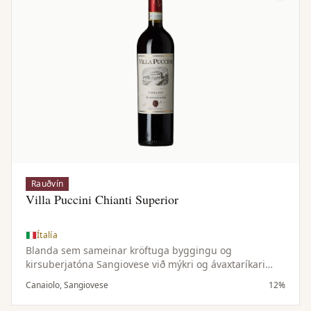
Rauðvín
Villa Puccini Chianti Superior
Ítalía
Blanda sem sameinar kröftuga byggingu og
kirsuberjatóna Sangiovese við mýkri og ávaxtaríkari
einkenni Canaiolo — samstillt og vel jafnvægisstillt vín.
Canaiolo, Sangiovese
12%