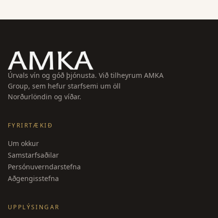
Úrvals vín og góð þjónusta. Við tilheyrum AMKA
Group, sem hefur starfsemi um öll
Norðurlöndin og víðar.
FYRIRTÆKIÐ
Um okkur
Samstarfsaðilar
Persónuverndarstefna
Aðgengisstefna
UPPLÝSINGAR