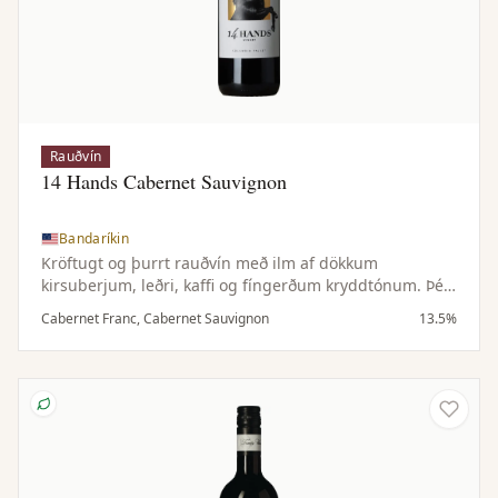
Rauðvín
14 Hands Cabernet Sauvignon
Bandaríkin
Kröftugt og þurrt rauðvín með ilm af dökkum
kirsuberjum, leðri, kaffi og fíngerðum kryddtónum. Þétt
og dökkt í munni með tóbakstónum, kryddaðri eik og
Cabernet Franc, Cabernet Sauvignon
13.5%
fáguðum tannínum.