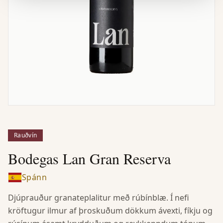
Rauðvín
Bodegas Lan Gran Reserva
Spánn
Djúprauður granateplalitur með rúbínblæ. Í nefi
kröftugur ilmur af þroskuðum dökkum ávexti, fíkju og