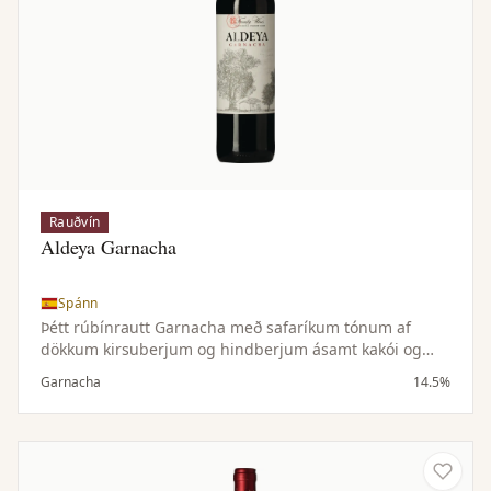
Rauðvín
Aldeya Garnacha
Spánn
Þétt rúbínrautt Garnacha með safaríkum tónum af
dökkum kirsuberjum og hindberjum ásamt kakói og
vanillu. Meðalfyllt til þétt, ávaxtaríkt og bragðmikið.
Garnacha
14.5%