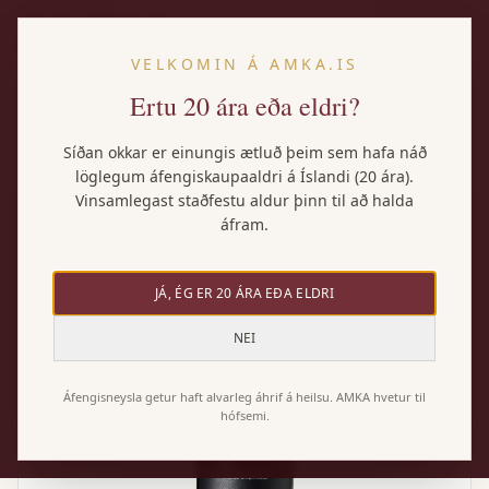
IS
VELKOMIN Á AMKA.IS
Ertu 20 ára eða eldri?
Heim
/
Vörur
/
Bodegas Lan Gran Reserva
Síðan okkar er einungis ætluð þeim sem hafa náð
löglegum áfengiskaupaaldri á Íslandi (20 ára).
Vinsamlegast staðfestu aldur þinn til að halda
áfram.
JÁ, ÉG ER 20 ÁRA EÐA ELDRI
NEI
Áfengisneysla getur haft alvarleg áhrif á heilsu. AMKA hvetur til
hófsemi.