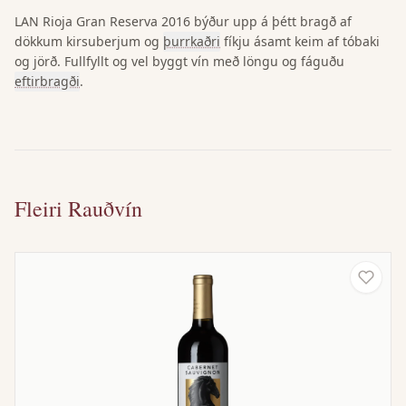
LAN Rioja Gran Reserva 2016 býður upp á þétt bragð af
dökkum kirsuberjum og
þurrkaðri
fíkju ásamt keim af tóbaki
og jörð. Fullfyllt og vel byggt vín með löngu og fáguðu
eftirbragði
.
Fleiri Rauðvín