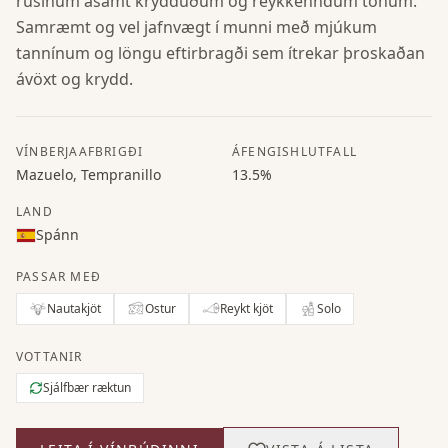
rúsínum ásamt krydduðum og reykkenndum tónum.
Samræmt og vel jafnvægt í munni með mjúkum
tannínum og löngu eftirbragði sem ítrekar þroskaðan
ávöxt og krydd.
VÍNBERJAAFBRIGÐI
ÁFENGISHLUTFALL
Mazuelo, Tempranillo
13.5%
LAND
Spánn
PASSAR MEÐ
Nautakjöt
Ostur
Reykt kjöt
Solo
VOTTANIR
Sjálfbær ræktun