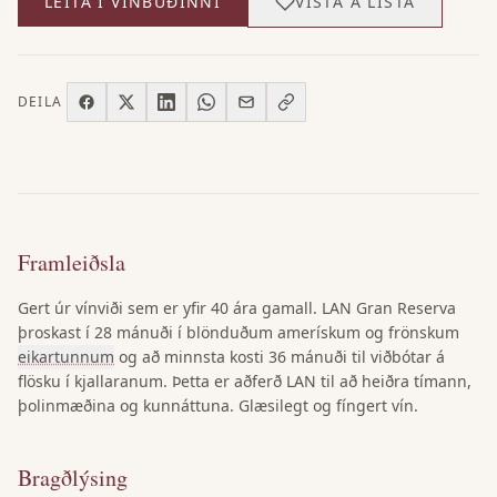
LEITA Í VÍNBÚÐINNI
VISTA Á LISTA
DEILA
Framleiðsla
Gert úr vínviði sem er yfir 40 ára gamall. LAN Gran Reserva
þroskast í 28 mánuði í blönduðum amerískum og frönskum
eikartunnum
og að minnsta kosti 36 mánuði til viðbótar á
flösku í kjallaranum. Þetta er aðferð LAN til að heiðra tímann,
þolinmæðina og kunnáttuna. Glæsilegt og fíngert vín.
Bragðlýsing