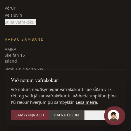
Vörur
Veisluvín
Stilla vafrakökur
HAFÐU SAMBAND
AMKA
Skeifan 15
Ísland
Sími
: +354 840 9539
amka@amka.is
Við notum vafrakökur
Facebook
LinkedIn
Við notum nauðsynlegar vafrakökur til að síðan virki
rétt og valfrjálsar vafrakökur til að bæta upplifun þína.
Þú ræður hverjum þú samþykkir.
Lesa meira
.
SAMÞYKKJA ALLT
HAFNA ÖLLUM
STILLA
©
2026
AMKA ·
Öll réttindi áskilin
Vefhönnun
: