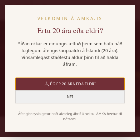
IS
VELKOMIN Á AMKA.IS
Ertu 20 ára eða eldri?
Síðan okkar er einungis ætluð þeim sem hafa náð
löglegum áfengiskaupaaldri á Íslandi (20 ára).
AMKA
Vinsamlegast staðfestu aldur þinn til að halda
áfram.
Um okkur
JÁ, ÉG ER 20 ÁRA EÐA ELDRI
NEI
Áfengisneysla getur haft alvarleg áhrif á heilsu. AMKA hvetur til
hófsemi.