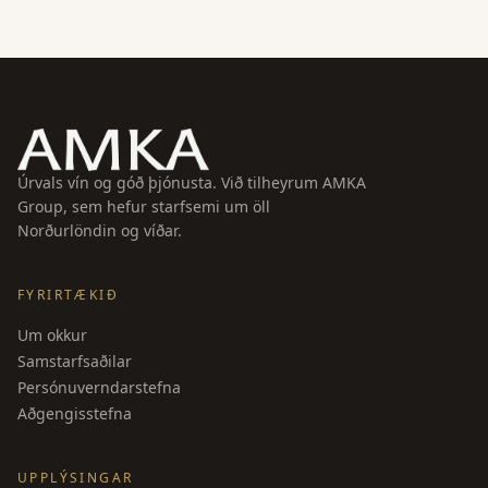
Úrvals vín og góð þjónusta. Við tilheyrum AMKA
Group, sem hefur starfsemi um öll
Norðurlöndin og víðar.
FYRIRTÆKIÐ
Um okkur
Samstarfsaðilar
Persónuverndarstefna
Aðgengisstefna
UPPLÝSINGAR