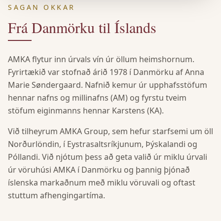
SAGAN OKKAR
Frá Danmörku til Íslands
AMKA flytur inn úrvals vín úr öllum heimshornum.
Fyrirtækið var stofnað árið 1978 í Danmörku af Anna
Marie Søndergaard. Nafnið kemur úr upphafsstöfum
hennar nafns og millinafns (AM) og fyrstu tveim
stöfum eiginmanns hennar Karstens (KA).
Við tilheyrum AMKA Group, sem hefur starfsemi um öll
Norðurlöndin, í Eystrasaltsríkjunum, Þýskalandi og
Póllandi. Við njótum þess að geta valið úr miklu úrvali
úr vöruhúsi AMKA í Danmörku og þannig þjónað
íslenska markaðnum með miklu vöruvali og oftast
stuttum afhengingartíma.