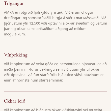
Tilgangur
AMKA er rótgróið fjölskyldufyrirtæki. Við erum öflugur
dreifingar- og samstarfsaðili birgja á stóru markaðssvæði. Við
þjónustum yfir 12.500 viðskiptavini á okkar svæðum og veitum
þannig okkar samstarfsaðilum aðgang að miklum
möguleikum.
Vínþekking
Við kappkostum að veita góða og persónulega þjónustu og að
miðla þeirri miklu vínþekkingu sem við búum yfir til okkar
viðskiptavina. Þjálfun starfsfólks hjá okkar viðskiptavinum er
einn af hornsteinum starfseminnar.
Okkar leið
Við kappkostum að þjónusta okkar viðskiptavini vel og veita