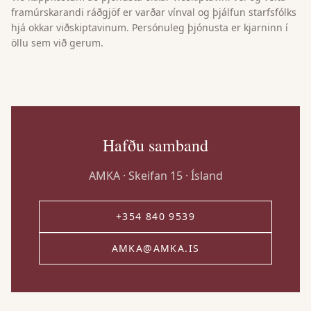
framúrskarandi ráðgjöf er varðar vínval og þjálfun starfsfólks
hjá okkar viðskiptavinum. Persónuleg þjónusta er kjarninn í
öllu sem við gerum.
Hafðu samband
AMKA · Skeifan 15 · Ísland
+354 840 9539
AMKA@AMKA.IS