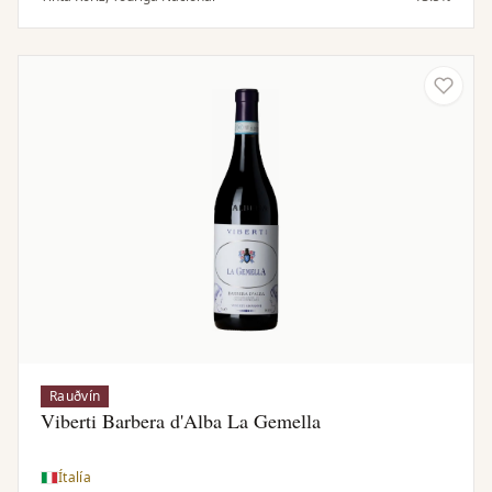
hæð þar sem svalar nætur fylgja hlýju sólskini.
Loftslagið ásamt granítjarðvegi gefur þrúgur með góðri
sýru og vín sem þola geymslu.
Rauðvín
Viberti Barbera d'Alba La Gemella
Ítalía