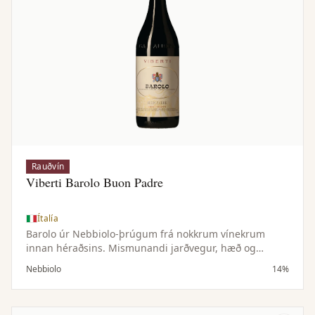
Rauðvín
Viberti Barolo Buon Padre
Ítalía
Barolo úr Nebbiolo-þrúgum frá nokkrum vínekrum
innan héraðsins. Mismunandi jarðvegur, hæð og
sólarátta gefa víninu dýpt, lagskiptan ilm og þétta en
Nebbiolo
14%
fágaða byggingu. Sjálfbær ræktun tryggir aðeins besta
ávöxtinn.