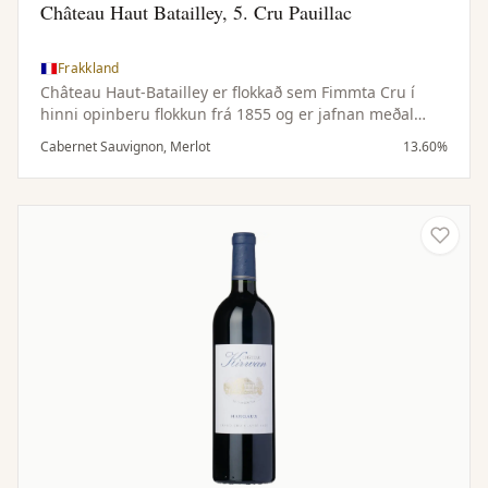
Château Haut Batailley, 5. Cru Pauillac
Frakkland
Château Haut-Batailley er flokkað sem Fimmta Cru í
hinni opinberu flokkun frá 1855 og er jafnan meðal
bestu vína Médoc á vinstri bakka Bordeaux. Árleg
Cabernet Sauvignon, Merlot
13.60%
framleiðsla aðalvínsins er að meðaltali um 10.000
kassar.