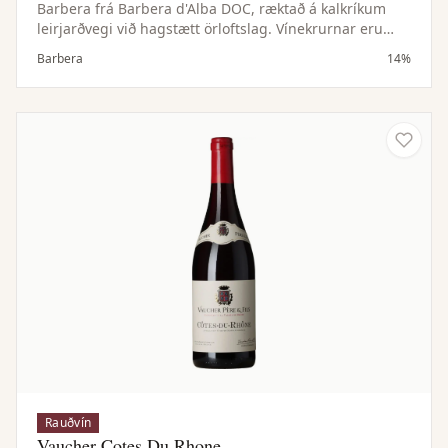
Barbera frá Barbera d'Alba DOC, ræktað á kalkríkum
leirjarðvegi við hagstætt örloftslag. Vínekrurnar eru
ræktaðar með sjálfbærum aðferðum til að tryggja gæði
Barbera
14%
ávaxtarins.
Rauðvín
Vaucher Cotes Du Rhone