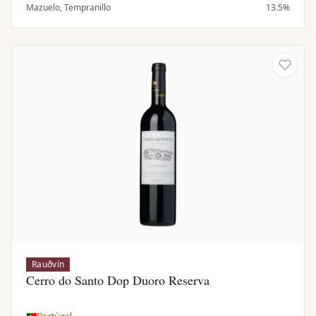
rúsínum ásamt krydduðum og reykkenndum tónum.
Mazuelo, Tempranillo
13.5%
Samræmt og vel jafnvægt í munni með mjúkum
tannínum og löngu eftirbragði sem ítrekar þroskaðan
ávöxt og krydd.
Rauðvín
Cerro do Santo Dop Duoro Reserva