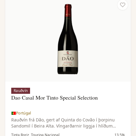
Rauðvín
Dao Casal Mor Tinto Special Selection
Portúgal
Rauðvín frá Dão, gert af Quinta do Covão í þorpinu
Sandomil í Beira Alta. Víngarðarnir liggja í hlíðum
Estrela-fjallgarðsins í meginlandsloftslagi og mikilli
Tinta Roriz, Touriga Nacional
13.5%