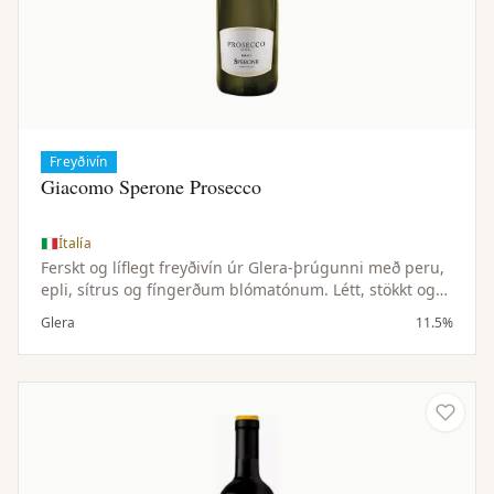
Freyðivín
Giacomo Sperone Prosecco
Ítalía
Ferskt og líflegt freyðivín úr Glera-þrúgunni með peru,
epli, sítrus og fíngerðum blómatónum. Létt, stökkt og
þægilegt — tilvalið sem fordrykkur, í veislur og með
Glera
11.5%
léttu snarli.