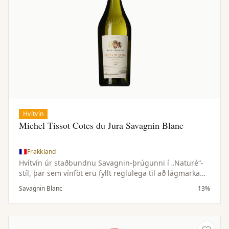
Hvítvín
Michel Tissot Cotes du Jura Savagnin Blanc
Frakkland
Hvítvín úr staðbundnu Savagnin-þrúgunni í „Naturé“-
stíl, þar sem vínföt eru fyllt reglulega til að lágmarka
snertingu við súrefni. Ólíkt hefðbundnum oxunarstíl
Savagnin Blanc
13%
Jura-vína dregur þessi aðferð fram steinefnaríkan og
ilmsterkan karakter þrúgunnar í þéttu og fersku víni.