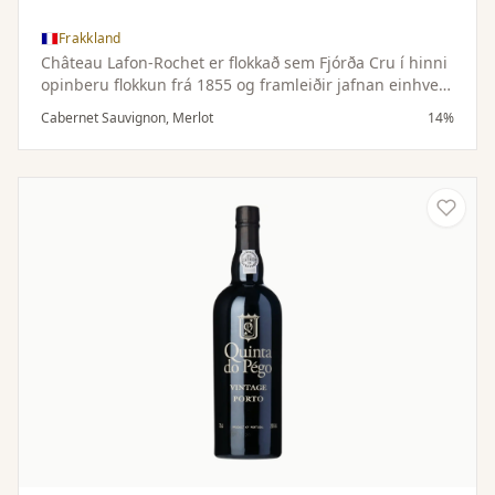
Frakkland
Château Lafon-Rochet er flokkað sem Fjórða Cru í hinni
opinberu flokkun frá 1855 og framleiðir jafnan einhver
áhugaverðustu vín Saint-Estèphe. Árleg framleiðsla
Cabernet Sauvignon, Merlot
14%
aðalvínsins er um 10.000 kassar með áherslu á gæði og
jafnvægi.