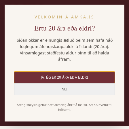
IS
VELKOMIN Á AMKA.IS
Ertu 20 ára eða eldri?
Heim
/
Vörur
/
Reykt kjöt
Síðan okkar er einungis ætluð þeim sem hafa náð
löglegum áfengiskaupaaldri á Íslandi (20 ára).
VÍN MEÐ MAT
Vinsamlegast staðfestu aldur þinn til að halda
Vín með reykt kjöt
áfram.
JÁ, ÉG ER 20 ÁRA EÐA ELDRI
Reykt kjöt biður um vín með ávöxtum og reykingu
sjálft — Zinfandel, kröftug Syrah, þroskaðir
NEI
Tempranillo. Hér eru AMKA vín sem henta reyktum
réttum.
Áfengisneysla getur haft alvarleg áhrif á heilsu. AMKA hvetur til
hófsemi.
21 vín fundust