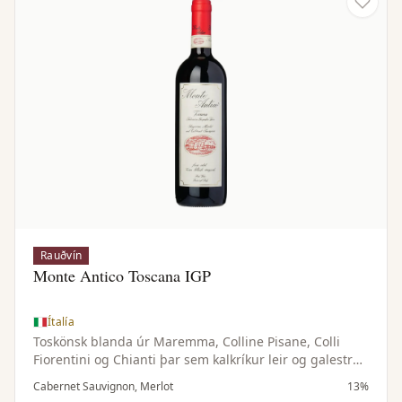
Rauðvín
Monte Antico Toscana IGP
Ítalía
Toskönsk blanda úr Maremma, Colline Pisane, Colli
Fiorentini og Chianti þar sem kalkríkur leir og galestro-
jarðvegur gefa dýpt og steinefni. Þrúgurnar eru
Cabernet Sauvignon, Merlot
13%
gerjaðar sér og þroskaðar í slavóneskri og franskri eik,