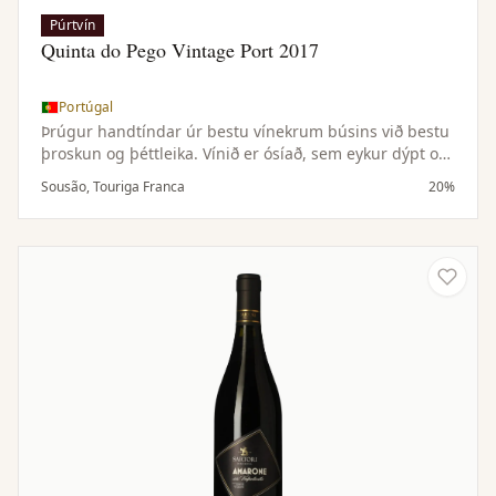
Púrtvín
Quinta do Pego Vintage Port 2017
Portúgal
Þrúgur handtíndar úr bestu vínekrum búsins við bestu
þroskun og þéttleika. Vínið er ósíað, sem eykur dýpt og
þroskunargetu og lætur það þroskast fallega í flöskunni
Sousão, Touriga Franca
20%
með tímanum.