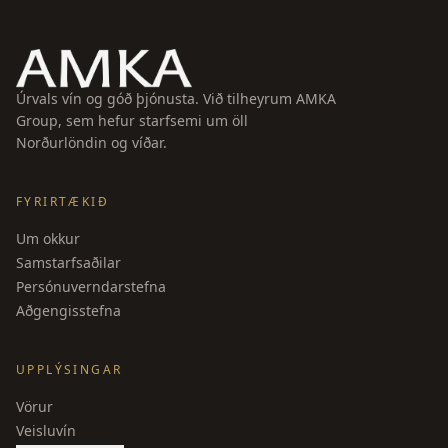
Úrvals vín og góð þjónusta. Við tilheyrum AMKA
Group, sem hefur starfsemi um öll
Norðurlöndin og víðar.
FYRIRTÆKIÐ
Um okkur
Samstarfsaðilar
Persónuverndarstefna
Aðgengisstefna
UPPLÝSINGAR
Vörur
Veisluvín