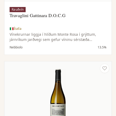
Rauðvín
Travaglini Gattinara D.O.C.G
Ítalía
Vínekrurnar liggja í hlíðum Monte Rosa í grýttum,
járnríkum jarðvegi sem gefur víninu sérstæða
steinefnatóna. Meginlandsloftslag með miklum
Nebbiolo
13.5%
hitasveiflum milli dags og nætur eykur margbreytileika
ilms og bragðs í Nebbiolo þrúgunum.