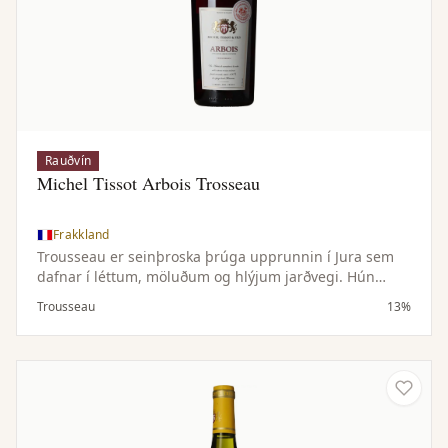
Rauðvín
Michel Tissot Arbois Trosseau
Frakkland
Trousseau er seinþroska þrúga upprunnin í Jura sem
dafnar í léttum, möluðum og hlýjum jarðvegi. Hún
gefur kröftugt vín með pipruðum og krydduðum tónum
Trousseau
13%
og rauðum berjum.