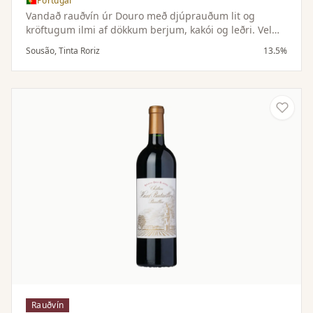
Portúgal
Vandað rauðvín úr Douro með djúprauðum lit og
kröftugum ilmi af dökkum berjum, kakói og leðri. Vel
byggt í munni með mjúkri áferð, aðlaðandi tannínum
Sousão, Tinta Roriz
13.5%
og löngu eftirbragði.
Rauðvín