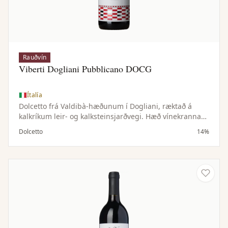
Rauðvín
Viberti Dogliani Pubblicano DOCG
Ítalía
Dolcetto frá Valdibà-hæðunum í Dogliani, ræktað á
kalkríkum leir- og kalksteinsjarðvegi. Hæð vínekranna
gefur víninu lifandi sýru og ferskan keim.
Dolcetto
14%