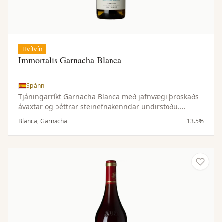
Hvítvín
Immortalis Garnacha Blanca
Spánn
Tjáningarríkt Garnacha Blanca með jafnvægi þroskaðs
ávaxtar og þéttrar steinefnakenndar undirstöðu.
Þroskað bæði í stáltönkum og hlutlausri eik sem gefur
Blanca, Garnacha
13.5%
vininu fyllingu og dýpt án þess að yfirgnæfa ferskan og
ilmríkan karakter.