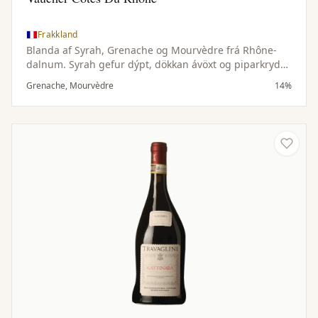
Frakkland
Blanda af Syrah, Grenache og Mourvèdre frá Rhône-
dalnum. Syrah gefur dýpt, dökkan ávöxt og piparkrydd,
Grenache mýkt og þroskaðan rauðan ávöxt og
Grenache, Mourvèdre
14%
Mourvèdre byggingu og margbreytni.