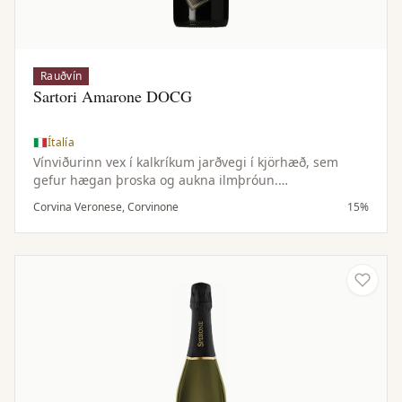
Rauðvín
Sartori Amarone DOCG
Ítalía
Vínviðurinn vex í kalkríkum jarðvegi í kjörhæð, sem
gefur hægan þroska og aukna ilmþróun.
Appassimento-ferlið magnar dýpt vínsins, en vönduð
Corvina Veronese, Corvinone
15%
þroskun í eik eflir byggingu þess og fágun.