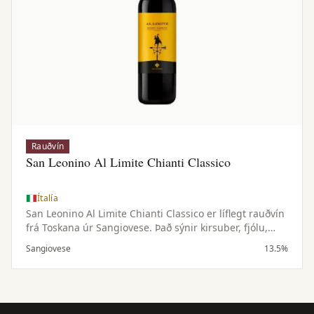
Rauðvín
San Leonino Al Limite Chianti Classico
Ítalía
San Leonino Al Limite Chianti Classico er líflegt rauðvín
frá Toskana úr Sangiovese. Það sýnir kirsuber, fjólu,
krydd og þétta tóna, með ferskri sýru, mjúkum
Sangiovese
13.5%
tannínum og hreinu, matvænu eftirbragði.