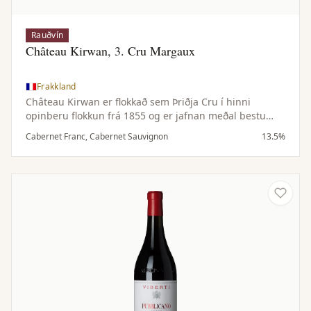
Rauðvín
Château Kirwan, 3. Cru Margaux
Frakkland
Château Kirwan er flokkað sem Þriðja Cru í hinni
opinberu flokkun frá 1855 og er jafnan meðal bestu
vína Margaux. Búgarðurinn framleiðir að meðaltali um
Cabernet Franc, Cabernet Sauvignon
13.5%
12.000 kassa á ári af aðalvíni sínu.