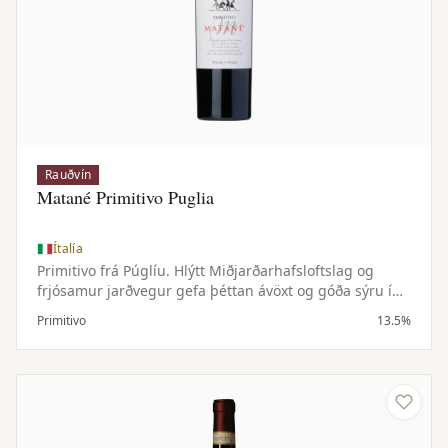
Rauðvín
Matané Primitivo Puglia
Ítalía
Primitivo frá Púglíu. Hlýtt Miðjarðarhafsloftslag og
frjósamur jarðvegur gefa þéttan ávöxt og góða sýru í
jafnvægi.
Primitivo
13.5%