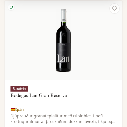
Rauðvín
Bodegas Lan Gran Reserva
Spánn
Djúprauður granateplalitur með rúbínblæ. Í nefi
kröftugur ilmur af þroskuðum dökkum ávexti, fíkju og