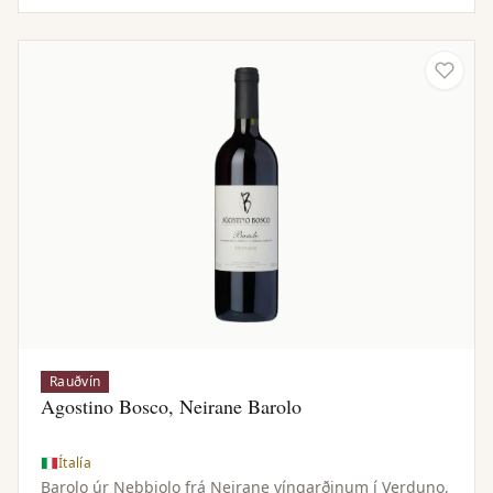
að hluta í barrique-tunnum, sem gefur þétt og
margbrotið vín.
Rauðvín
Agostino Bosco, Neirane Barolo
Ítalía
Barolo úr Nebbiolo frá Neirane víngarðinum í Verduno,