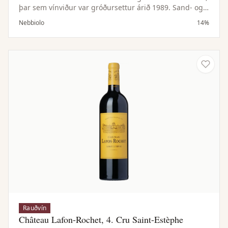
þar sem vínviður var gróðursettur árið 1989. Sand- og
leirblandin jörð mótar fíngerð tannín og einkennandi
Nebbiolo
14%
ilm. Eftir hefðbundna gerjun þroskast vínið í stórum
eikartunnum sem styrkja byggingu en varðveita
hreinleika ávaxtar og blómatóna.
Rauðvín
Château Lafon-Rochet, 4. Cru Saint-Estèphe