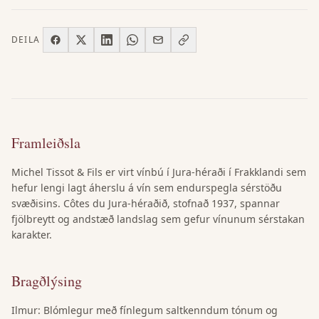
DEILA
Framleiðsla
Michel Tissot & Fils er virt vínbú í Jura-héraði í Frakklandi sem
hefur lengi lagt áherslu á vín sem endurspegla sérstöðu
svæðisins. Côtes du Jura-héraðið, stofnað 1937, spannar
fjölbreytt og andstæð landslag sem gefur vínunum sérstakan
karakter.
Bragðlýsing
Ilmur: Blómlegur með fínlegum saltkenndum tónum og