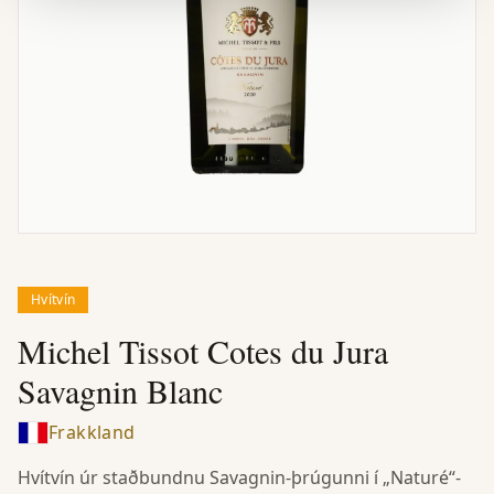
Hvítvín
Michel Tissot Cotes du Jura
Savagnin Blanc
Frakkland
Hvítvín úr staðbundnu Savagnin-þrúgunni í „Naturé“-