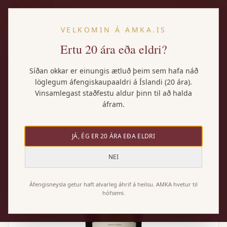
IS
VELKOMIN Á AMKA.IS
Ertu 20 ára eða eldri?
Heim
/
Vörur
/
Michel Tissot Cotes du Jura Savagnin Blanc
Síðan okkar er einungis ætluð þeim sem hafa náð
löglegum áfengiskaupaaldri á Íslandi (20 ára).
Vinsamlegast staðfestu aldur þinn til að halda
áfram.
JÁ, ÉG ER 20 ÁRA EÐA ELDRI
NEI
Áfengisneysla getur haft alvarleg áhrif á heilsu. AMKA hvetur til
hófsemi.