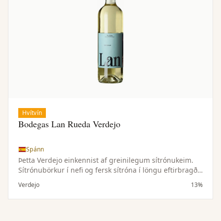
Hvítvín
Bodegas Lan Rueda Verdejo
Spánn
Þetta Verdejo einkennist af greinilegum sítrónukeim.
Sítrónubörkur í nefi og fersk sítróna í löngu eftirbragði.
Jafn hressandi og glas af límonaði og hverfur jafn
Verdejo
13%
hratt. Frábær fordrykkur sem passar einstaklega vel
með geitaosti og alls kyns sjávarréttum.