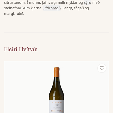
sítrustónum. Í munni: Jafnvægi milli mýktar og
sýru
með
steinefnaríkum kjarna.
Eftirbragð
: Langt, fágað og
margbrotið.
Fleiri Hvítvín