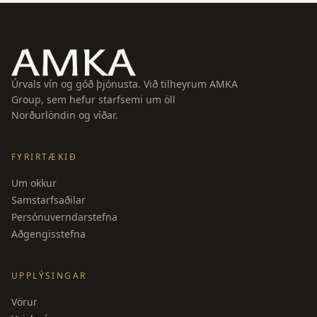
Úrvals vín og góð þjónusta. Við tilheyrum AMKA
Group, sem hefur starfsemi um öll
Norðurlöndin og víðar.
FYRIRTÆKIÐ
Um okkur
Samstarfsaðilar
Persónuverndarstefna
Aðgengisstefna
UPPLÝSINGAR
Vörur