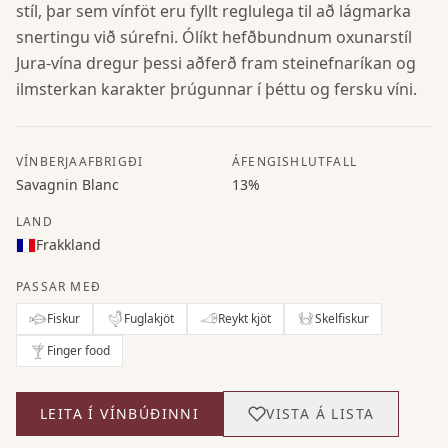
stíl, þar sem vínföt eru fyllt reglulega til að lágmarka
snertingu við súrefni. Ólíkt hefðbundnum oxunarstíl
Jura-vína dregur þessi aðferð fram steinefnaríkan og
ilmsterkan karakter þrúgunnar í þéttu og fersku víni.
VÍNBERJAAFBRIGÐI
ÁFENGISHLUTFALL
Savagnin Blanc
13%
LAND
Frakkland
PASSAR MEÐ
Fiskur
Fuglakjöt
Reykt kjöt
Skelfiskur
Finger food
LEITA Í VÍNBÚÐINNI
VISTA Á LISTA