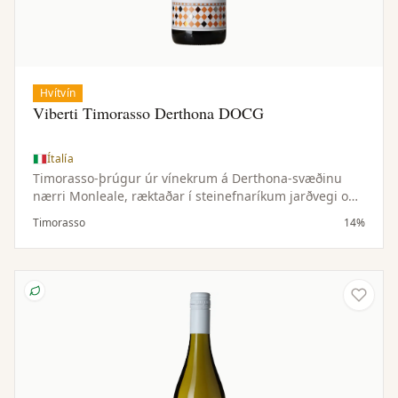
Hvítvín
Viberti Timorasso Derthona DOCG
Ítalía
Timorasso-þrúgur úr vínekrum á Derthona-svæðinu
nærri Monleale, ræktaðar í steinefnaríkum jarðvegi og
hæðóttu örloftslagi. Lítil uppskera gefur þéttan og
Timorasso
14%
vandaðan ávöxt.