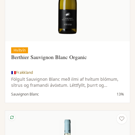
Hvítvín
Berthier Sauvignon Blanc Organic
Frakkland
Fölgult Sauvignon Blanc með ilmi af hvítum blómum,
sítrus og framandi ávöxtum. Léttfyllt, þurrt og
hressandi.
Sauvignon Blanc
13%