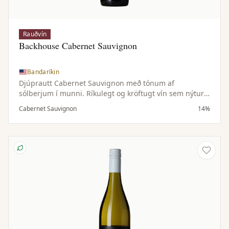
Rauðvín
Backhouse Cabernet Sauvignon
Bandaríkin
Djúprautt Cabernet Sauvignon með tónum af
sólberjum í munni. Ríkulegt og kröftugt vín sem nýtur
sín með ýmsum réttum, svo sem matarmiklum
Cabernet Sauvignon
14%
pastaréttum og grilluðu kjöti eða grænmeti.