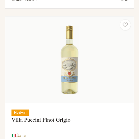
og matvænt.
Hvítvín
Villa Puccini Pinot Grigio
Ítalía