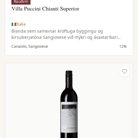
Rauðvín
Villa Puccini Chianti Superior
Ítalía
Blanda sem sameinar kröftuga byggingu og
kirsuberjatóna Sangiovese við mýkri og ávaxtaríkari
einkenni Canaiolo — samstillt og vel jafnvægisstillt vín.
Canaiolo, Sangiovese
12%