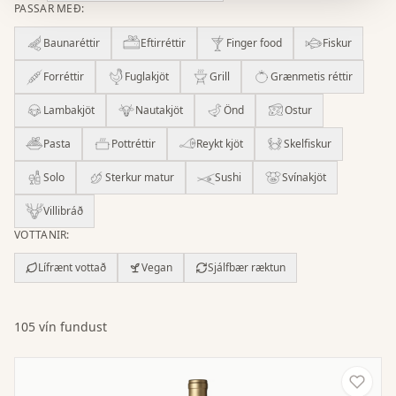
PASSAR MEÐ
:
Baunaréttir
Eftirréttir
Finger food
Fiskur
Forréttir
Fuglakjöt
Grill
Grænmetis réttir
Lambakjöt
Nautakjöt
Önd
Ostur
Pasta
Pottréttir
Reykt kjöt
Skelfiskur
Solo
Sterkur matur
Sushi
Svínakjöt
Villibráð
VOTTANIR
:
Lífrænt vottað
Vegan
Sjálfbær ræktun
105 vín fundust