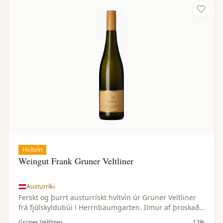
Hvítvín
Weingut Frank Gruner Veltliner
Austurríki
Ferskt og þurrt austurrískt hvítvín úr Grüner Veltliner
frá fjölskyldubúi í Herrnbaumgarten. Ilmur af þroskaðri
peru, sítrus, hvítum pipar og kryddjurtum. Létt, líflegt
Grüner Veltliner
12%