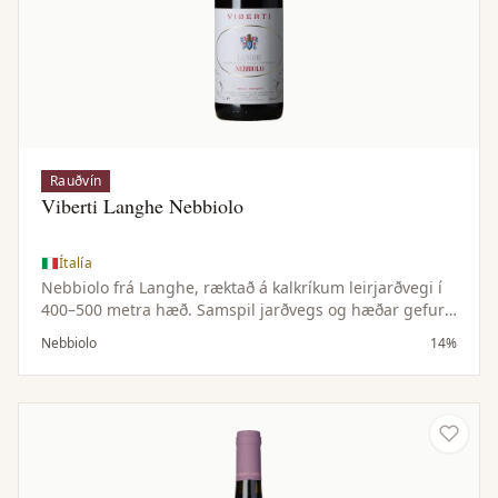
Rauðvín
Viberti Langhe Nebbiolo
Ítalía
Nebbiolo frá Langhe, ræktað á kalkríkum leirjarðvegi í
400–500 metra hæð. Samspil jarðvegs og hæðar gefur
þrúgunni einkennandi sýru og tannínbyggingu.
Nebbiolo
14%