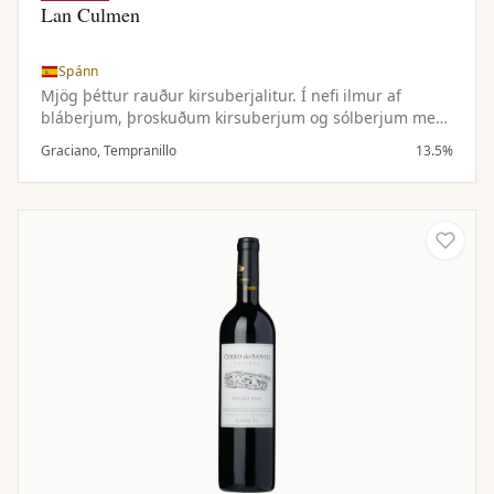
Lan Culmen
Spánn
Mjög þéttur rauður kirsuberjalitur. Í nefi ilmur af
bláberjum, þroskuðum kirsuberjum og sólberjum með
blæ af miðjarðarhafskjarri, myntu, svörtum pipar og
Graciano, Tempranillo
13.5%
kanil, allt í jafnvægi við blómlegan karakter. Bragðmikið
í munni með stinnu og glæsilegu tannín og skilur eftir
sig mikla ferskleikatilfinningu.