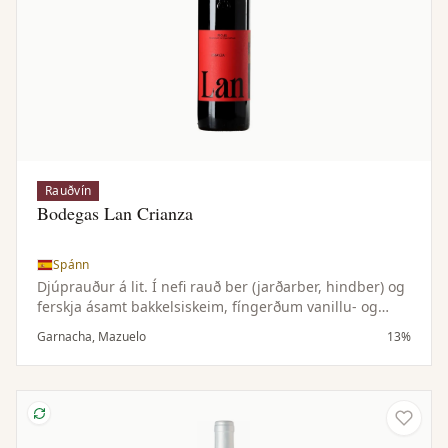
Rauðvín
Bodegas Lan Crianza
Spánn
Djúprauður á lit. Í nefi rauð ber (jarðarber, hindber) og
ferskja ásamt bakkelsiskeim, fíngerðum vanillu- og
karamellutónum og vott af kanil. Vel jafnvægt í munni
Garnacha, Mazuelo
13%
með löngu og fullnægjandi eftirbragði.