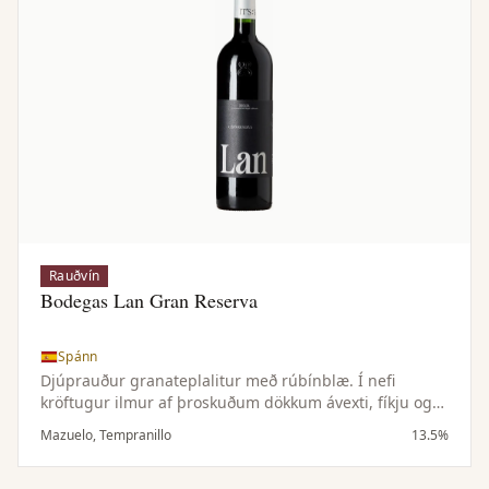
Rauðvín
Bodegas Lan Gran Reserva
Spánn
Djúprauður granateplalitur með rúbínblæ. Í nefi
kröftugur ilmur af þroskuðum dökkum ávexti, fíkju og
rúsínum ásamt krydduðum og reykkenndum tónum.
Mazuelo, Tempranillo
13.5%
Samræmt og vel jafnvægt í munni með mjúkum
tannínum og löngu eftirbragði sem ítrekar þroskaðan