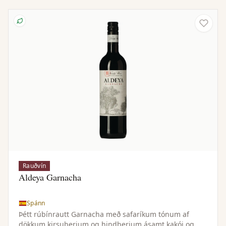
Rauðvín
Aldeya Garnacha
Spánn
Þétt rúbínrautt Garnacha með safaríkum tónum af
dökkum kirsuberjum og hindberjum ásamt kakói og