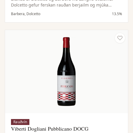
Dolcetto gefur ferskan rauðan berjailm og mjúka
fyllingu, en Barbera lifandi sýru og byggingu. Samstillt
Barbera, Dolcetto
13.5%
og vel jafnvægt vín.
Rauðvín
Viberti Dogliani Pubblicano DOCG