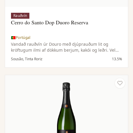
Rauðvín
Cerro do Santo Dop Duoro Reserva
Portúgal
Vandað rauðvín úr Douro með djúprauðum lit og
kröftugum ilmi af dökkum berjum, kakói og leðri. Vel
byggt í munni með mjúkri áferð, aðlaðandi tannínum
Sousão, Tinta Roriz
13.5%
og löngu eftirbragði.