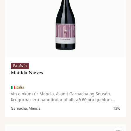
Rauðvín
Matilda Nieves
Ítalía
Vín einkum úr Mencía, ásamt Garnacha og Sousón.
Þrúgurnar eru handtíndar af allt að 60 ára gömlum
vínviði í brattlendi Ribeira Sacra. Gerjun með villtum
Garnacha, Mencía
13%
gersveppum og 15–20 daga húðlögun, án eikarþroska
sem varðveitir ferskan og ilmandi karakter.