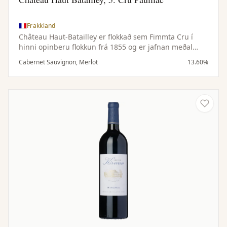
Frakkland
Château Haut-Batailley er flokkað sem Fimmta Cru í
hinni opinberu flokkun frá 1855 og er jafnan meðal
bestu vína Médoc á vinstri bakka Bordeaux. Árleg
Cabernet Sauvignon, Merlot
13.60%
framleiðsla aðalvínsins er að meðaltali um 10.000
kassar.