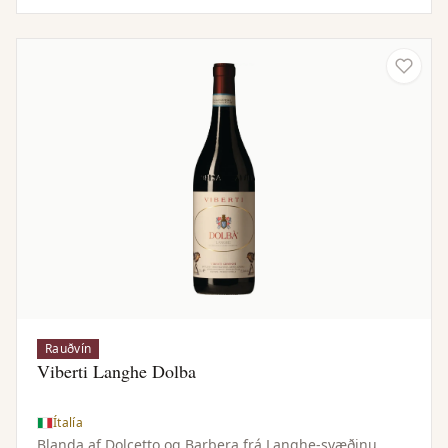
Rauðvín
Viberti Langhe Dolba
Ítalía
Blanda af Dolcetto og Barbera frá Langhe-svæðinu.