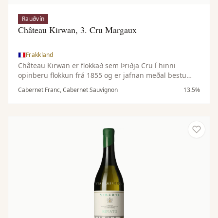
Rauðvín
Château Kirwan, 3. Cru Margaux
Frakkland
Château Kirwan er flokkað sem Þriðja Cru í hinni
opinberu flokkun frá 1855 og er jafnan meðal bestu
vína Margaux. Búgarðurinn framleiðir að meðaltali um
Cabernet Franc, Cabernet Sauvignon
13.5%
12.000 kassa á ári af aðalvíni sínu.