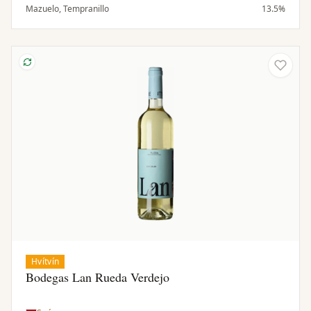
líkjörsblautum kirsuberjum, svörtum pipar, tröllatré og
Mazuelo, Tempranillo
13.5%
fíkju. Silkimjúk og vel ofin tannín og balsamísk sýra
styðja fulla fyllingu. Þétt byggt, holdugt og
munnfyllandi. Glæsilegt, jafnvægt og samræmt með
löngu eftirbragði.
Hvítvín
Bodegas Lan Rueda Verdejo