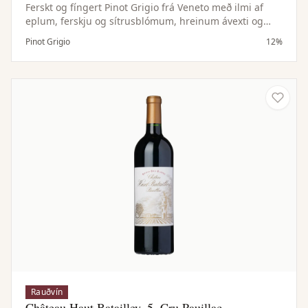
Ferskt og fíngert Pinot Grigio frá Veneto með ilmi af
eplum, ferskju og sítrusblómum, hreinum ávexti og
léttum steinefnakeim.
Pinot Grigio
12%
Rauðvín
Château Haut Batailley, 5. Cru Pauillac