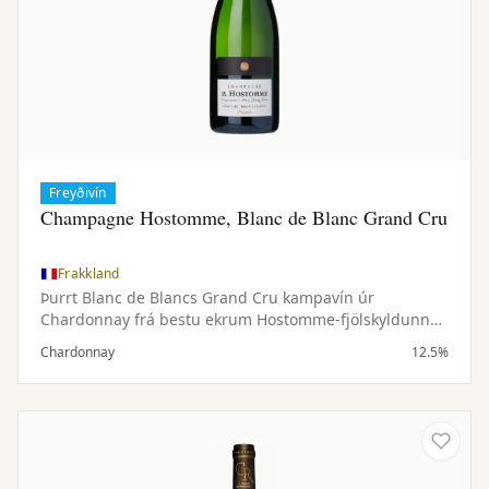
Freyðivín
Champagne Hostomme, Blanc de Blanc Grand Cru
Frakkland
Þurrt Blanc de Blancs Grand Cru kampavín úr
Chardonnay frá bestu ekrum Hostomme-fjölskyldunnar.
Fínlegur ilmur og fágað, hressandi bragð.
Chardonnay
12.5%