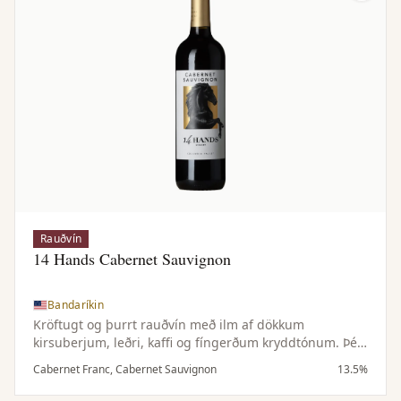
Rauðvín
14 Hands Cabernet Sauvignon
Bandaríkin
Kröftugt og þurrt rauðvín með ilm af dökkum
kirsuberjum, leðri, kaffi og fíngerðum kryddtónum. Þétt
og dökkt í munni með tóbakstónum, kryddaðri eik og
Cabernet Franc, Cabernet Sauvignon
13.5%
fáguðum tannínum.