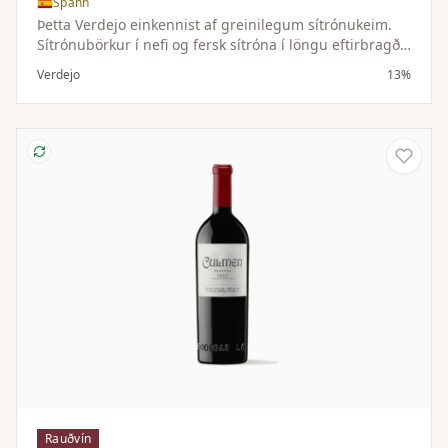
Spánn
Þetta Verdejo einkennist af greinilegum sítrónukeim.
Sítrónubörkur í nefi og fersk sítróna í löngu eftirbragði.
Jafn hressandi og glas af límonaði og hverfur jafn
Verdejo
13%
hratt. Frábær fordrykkur sem passar einstaklega vel
með geitaosti og alls kyns sjávarréttum.
Rauðvín