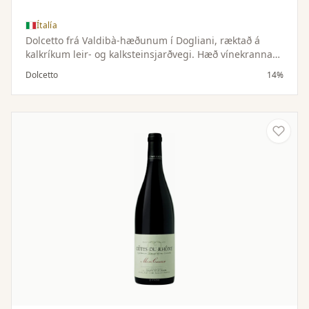
Ítalía
Dolcetto frá Valdibà-hæðunum í Dogliani, ræktað á
kalkríkum leir- og kalksteinsjarðvegi. Hæð vínekranna
gefur víninu lifandi sýru og ferskan keim.
Dolcetto
14%