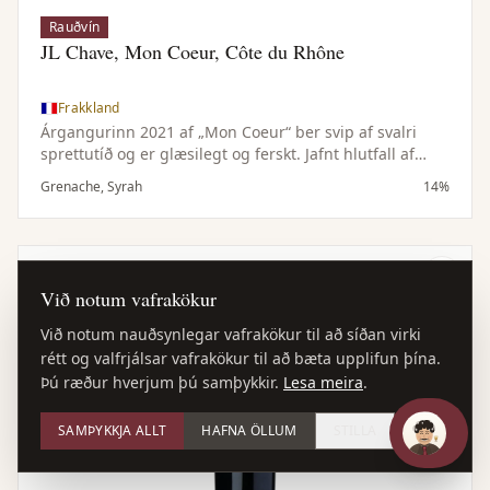
Rauðvín
JL Chave, Mon Coeur, Côte du Rhône
Frakkland
Árgangurinn 2021 af „Mon Coeur“ ber svip af svalri
sprettutíð og er glæsilegt og ferskt. Jafnt hlutfall af
Grenache og Syrah gefur jafnvægi milli bjarts rauðs
Grenache, Syrah
14%
ávaxtar, kryddtóna og fíngerðs tanníns með léttum og
lifandi karakter.
Við notum vafrakökur
Við notum nauðsynlegar vafrakökur til að síðan virki
rétt og valfrjálsar vafrakökur til að bæta upplifun þína.
Þú ræður hverjum þú samþykkir.
Lesa meira
.
SAMÞYKKJA ALLT
HAFNA ÖLLUM
STILLA