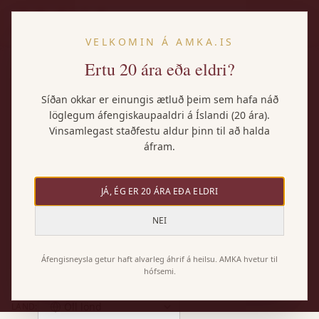
IS
VELKOMIN Á AMKA.IS
Ertu 20 ára eða eldri?
VÍNSAFNIÐ
Síðan okkar er einungis ætluð þeim sem hafa náð
Vörurnar okkar
löglegum áfengiskaupaaldri á Íslandi (20 ára).
Vinsamlegast staðfestu aldur þinn til að halda
áfram.
AMKA flytur inn úrvals vín úr öllum heimshornum.
Notaðu síur hér að neðan til að finna þitt vín.
JÁ, ÉG ER 20 ÁRA EÐA ELDRI
NEI
Allar
Rauðvín
Hvítvín
Rósavín
Freyðivín
Áfengisneysla getur haft alvarleg áhrif á heilsu. AMKA hvetur til
hófsemi.
Púrtvín
Sterkvín
Öll lönd
LAND
: