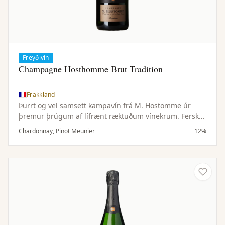
Freyðivín
Champagne Hosthomme Brut Tradition
Frakkland
Þurrt og vel samsett kampavín frá M. Hostomme úr
þremur þrúgum af lífrænt ræktuðum vínekrum. Ferskt,
ávaxtaríkt og fínlegt með góðu jafnvægi.
Chardonnay, Pinot Meunier
12%