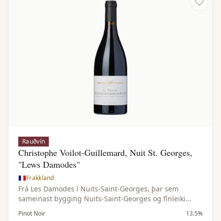
Rauðvín
Christophe Voilot-Guillemard, Nuit St. Georges,
"Lews Damodes"
Frakkland
Frá Les Damodes í Nuits-Saint-Georges, þar sem
sameinast bygging Nuits-Saint-Georges og fínleiki
Vosne-Romanée. Háir víngarðar og steinefnaríkur
Pinot Noir
13.5%
jarðvegur gefa fínlegt vín með dýpt og ilmflækjustig.