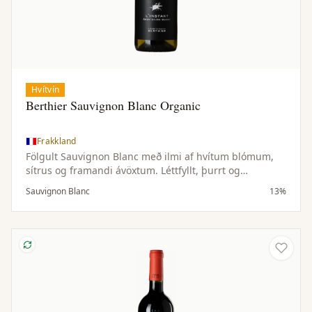
Hvítvín
Berthier Sauvignon Blanc Organic
Frakkland
Fölgult Sauvignon Blanc með ilmi af hvítum blómum,
sítrus og framandi ávöxtum. Léttfyllt, þurrt og
hressandi.
Sauvignon Blanc
13%