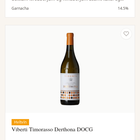
vanillu. Meðalfyllt til þétt, ávaxtaríkt og bragðmikið.
Garnacha
14.5%
Hvítvín
Viberti Timorasso Derthona DOCG