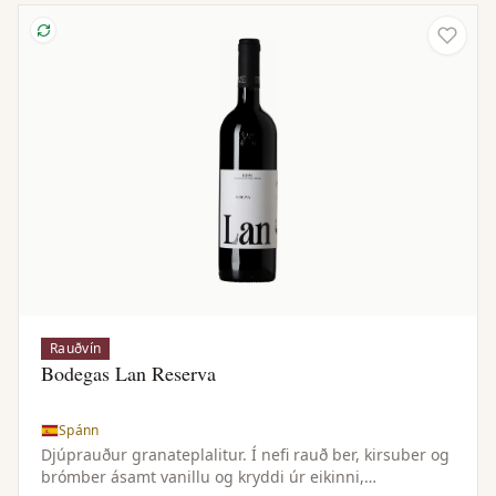
ávöxt og krydd.
Rauðvín
Bodegas Lan Reserva
Spánn
Djúprauður granateplalitur. Í nefi rauð ber, kirsuber og
brómber ásamt vanillu og kryddi úr eikinni,