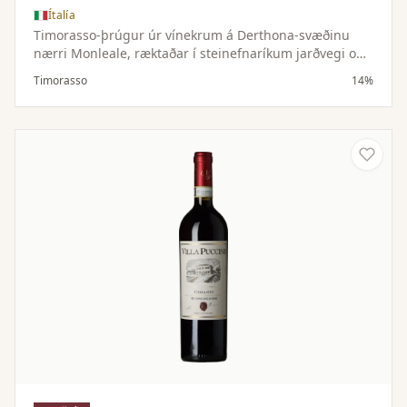
Ítalía
Timorasso-þrúgur úr vínekrum á Derthona-svæðinu
nærri Monleale, ræktaðar í steinefnaríkum jarðvegi og
hæðóttu örloftslagi. Lítil uppskera gefur þéttan og
Timorasso
14%
vandaðan ávöxt.