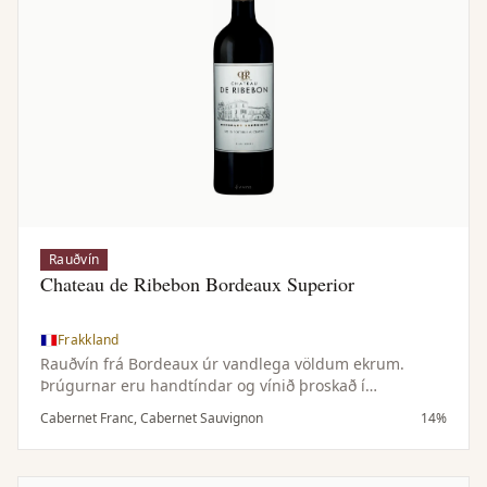
Rauðvín
Chateau de Ribebon Bordeaux Superior
Frakkland
Rauðvín frá Bordeaux úr vandlega völdum ekrum.
Þrúgurnar eru handtíndar og vínið þroskað í
eikartunnum í nokkra mánuði, sem gefur fínlega
Cabernet Franc, Cabernet Sauvignon
14%
viðartóna og mýkir bragðið.