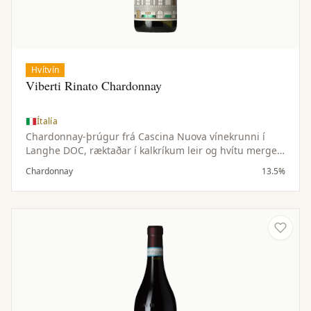
Hvítvín
Viberti Rinato Chardonnay
Ítalía
Chardonnay-þrúgur frá Cascina Nuova vínekrunni í
Langhe DOC, ræktaðar í kalkríkum leir og hvítu mergeli
í 450 metra hæð. Suðvesturhalli og sjálfbær ræktun
Chardonnay
13.5%
gefa ferska sýru og fínan ilm.