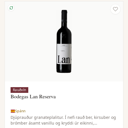
ávöxt og krydd.
Rauðvín
Bodegas Lan Reserva
Spánn
Djúprauður granateplalitur. Í nefi rauð ber, kirsuber og
brómber ásamt vanillu og kryddi úr eikinni,