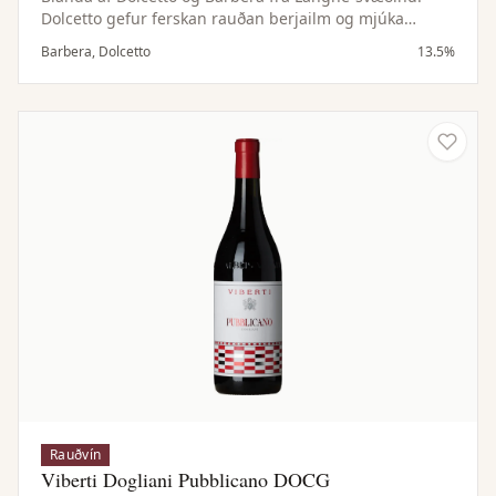
Dolcetto gefur ferskan rauðan berjailm og mjúka
fyllingu, en Barbera lifandi sýru og byggingu. Samstillt
Barbera, Dolcetto
13.5%
og vel jafnvægt vín.
Rauðvín
Viberti Dogliani Pubblicano DOCG