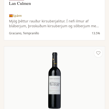
Lan Culmen
Spánn
Mjög þéttur rauður kirsuberjalitur. Í nefi ilmur af
bláberjum, þroskuðum kirsuberjum og sólberjum með
blæ af miðjarðarhafskjarri, myntu, svörtum pipar og
Graciano, Tempranillo
13.5%
kanil, allt í jafnvægi við blómlegan karakter. Bragðmikið
í munni með stinnu og glæsilegu tannín og skilur eftir
sig mikla ferskleikatilfinningu.