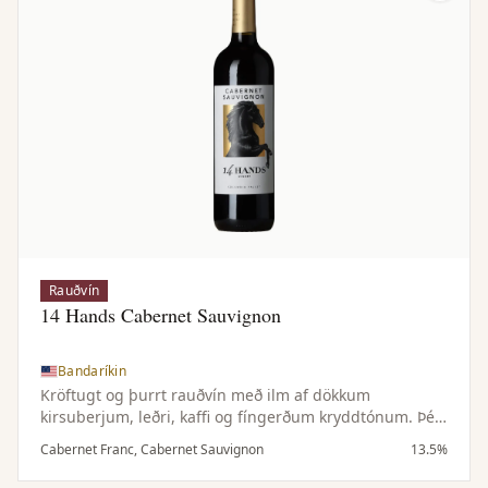
Rauðvín
14 Hands Cabernet Sauvignon
Bandaríkin
Kröftugt og þurrt rauðvín með ilm af dökkum
kirsuberjum, leðri, kaffi og fíngerðum kryddtónum. Þétt
og dökkt í munni með tóbakstónum, kryddaðri eik og
Cabernet Franc, Cabernet Sauvignon
13.5%
fáguðum tannínum.