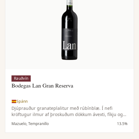
Rauðvín
Bodegas Lan Gran Reserva
Spánn
Djúprauður granateplalitur með rúbínblæ. Í nefi
kröftugur ilmur af þroskuðum dökkum ávexti, fíkju og
rúsínum ásamt krydduðum og reykkenndum tónum.
Mazuelo, Tempranillo
13.5%
Samræmt og vel jafnvægt í munni með mjúkum
tannínum og löngu eftirbragði sem ítrekar þroskaðan