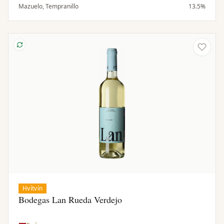
líkjörsblautum kirsuberjum, svörtum pipar, tröllatré og
Mazuelo, Tempranillo
13.5%
fíkju. Silkimjúk og vel ofin tannín og balsamísk sýra
styðja fulla fyllingu. Þétt byggt, holdugt og
munnfyllandi. Glæsilegt, jafnvægt og samræmt með
löngu eftirbragði.
Hvítvín
Bodegas Lan Rueda Verdejo