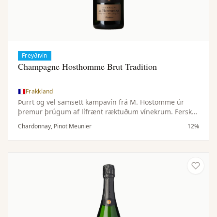
Freyðivín
Champagne Hosthomme Brut Tradition
Frakkland
Þurrt og vel samsett kampavín frá M. Hostomme úr
þremur þrúgum af lífrænt ræktuðum vínekrum. Ferskt,
ávaxtaríkt og fínlegt með góðu jafnvægi.
Chardonnay, Pinot Meunier
12%