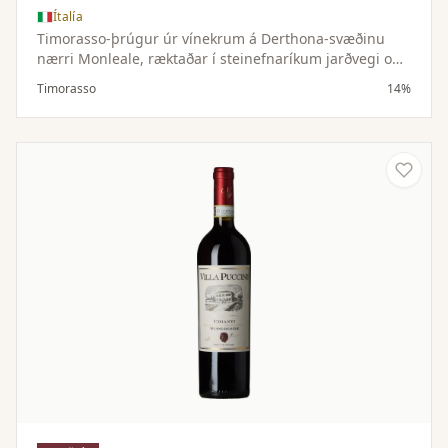
Ítalía
Timorasso-þrúgur úr vínekrum á Derthona-svæðinu
nærri Monleale, ræktaðar í steinefnaríkum jarðvegi og
hæðóttu örloftslagi. Lítil uppskera gefur þéttan og
Timorasso
14%
vandaðan ávöxt.