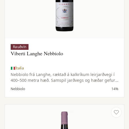
Rauðvín
Viberti Langhe Nebbiolo
Ítalía
Nebbiolo frá Langhe, ræktað á kalkríkum leirjarðvegi í
400–500 metra hæð. Samspil jarðvegs og hæðar gefur
þrúgunni einkennandi sýru og tannínbyggingu.
Nebbiolo
14%