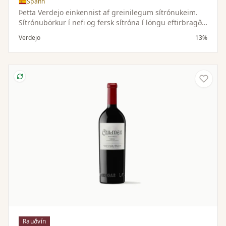
Spánn
Þetta Verdejo einkennist af greinilegum sítrónukeim.
Sítrónubörkur í nefi og fersk sítróna í löngu eftirbragði.
Jafn hressandi og glas af límonaði og hverfur jafn
Verdejo
13%
hratt. Frábær fordrykkur sem passar einstaklega vel
með geitaosti og alls kyns sjávarréttum.
Rauðvín