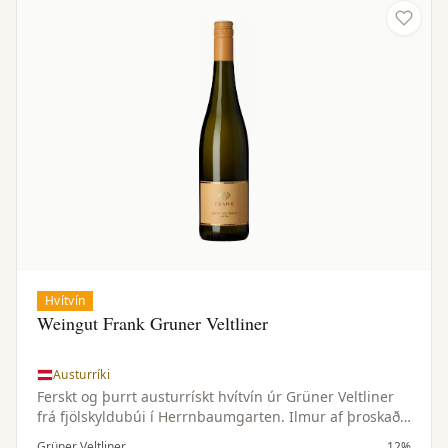
Hvítvín
Weingut Frank Gruner Veltliner
Austurríki
Ferskt og þurrt austurrískt hvítvín úr Grüner Veltliner
frá fjölskyldubúi í Herrnbaumgarten. Ilmur af þroskaðri
peru, sítrus, hvítum pipar og kryddjurtum. Létt, líflegt
Grüner Veltliner
12%