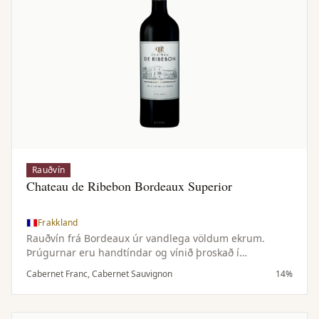
Rauðvín
Chateau de Ribebon Bordeaux Superior
Frakkland
Rauðvín frá Bordeaux úr vandlega völdum ekrum.
Þrúgurnar eru handtíndar og vínið þroskað í
eikartunnum í nokkra mánuði, sem gefur fínlega
Cabernet Franc, Cabernet Sauvignon
14%
viðartóna og mýkir bragðið.