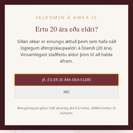
IS
VELKOMIN Á AMKA.IS
Ertu 20 ára eða eldri?
VÍNSAFNIÐ
Síðan okkar er einungis ætluð þeim sem hafa náð
Vörurnar okkar
löglegum áfengiskaupaaldri á Íslandi (20 ára).
Vinsamlegast staðfestu aldur þinn til að halda
áfram.
AMKA flytur inn úrvals vín úr öllum heimshornum.
Notaðu síur hér að neðan til að finna þitt vín.
JÁ, ÉG ER 20 ÁRA EÐA ELDRI
NEI
Allar
Rauðvín
Hvítvín
Rósavín
Freyðivín
Áfengisneysla getur haft alvarleg áhrif á heilsu. AMKA hvetur til
hófsemi.
Púrtvín
Sterkvín
Öll lönd
LAND
: