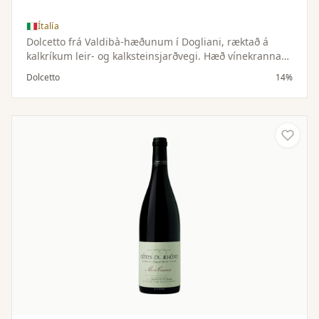
Ítalía
Dolcetto frá Valdibà-hæðunum í Dogliani, ræktað á
kalkríkum leir- og kalksteinsjarðvegi. Hæð vínekranna
gefur víninu lifandi sýru og ferskan keim.
Dolcetto
14%