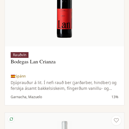
Rauðvín
Bodegas Lan Crianza
Spánn
Djúprauður á lit. Í nefi rauð ber (jarðarber, hindber) og
ferskja ásamt bakkelsiskeim, fíngerðum vanillu- og
karamellutónum og vott af kanil. Vel jafnvægt í munni
Garnacha, Mazuelo
13%
með löngu og fullnægjandi eftirbragði.