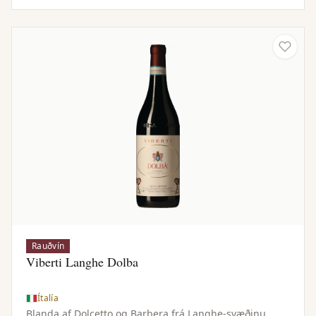
Rauðvín
Viberti Langhe Dolba
Ítalía
Blanda af Dolcetto og Barbera frá Langhe-svæðinu.