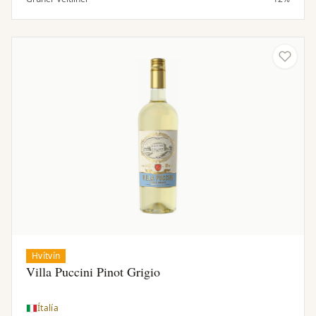
og matvænt.
Hvítvín
Villa Puccini Pinot Grigio
Ítalía