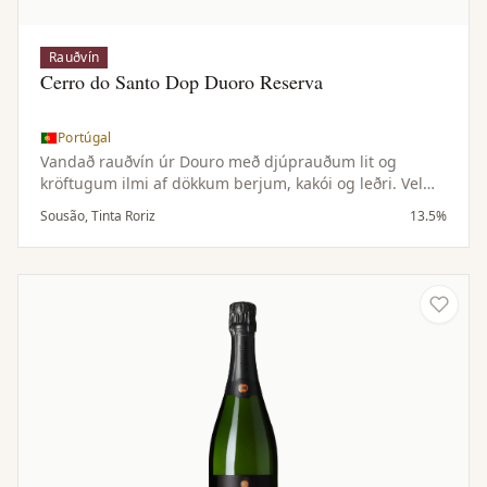
Rauðvín
Cerro do Santo Dop Duoro Reserva
Portúgal
Vandað rauðvín úr Douro með djúprauðum lit og
kröftugum ilmi af dökkum berjum, kakói og leðri. Vel
byggt í munni með mjúkri áferð, aðlaðandi tannínum
Sousão, Tinta Roriz
13.5%
og löngu eftirbragði.