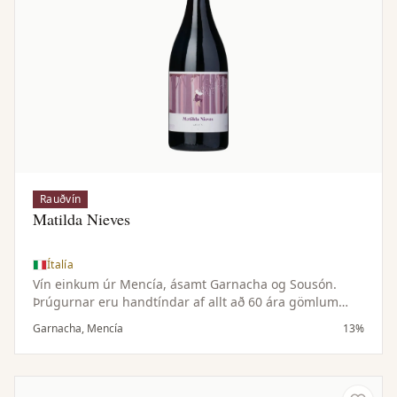
Rauðvín
Matilda Nieves
Ítalía
Vín einkum úr Mencía, ásamt Garnacha og Sousón.
Þrúgurnar eru handtíndar af allt að 60 ára gömlum
vínviði í brattlendi Ribeira Sacra. Gerjun með villtum
Garnacha, Mencía
13%
gersveppum og 15–20 daga húðlögun, án eikarþroska
sem varðveitir ferskan og ilmandi karakter.