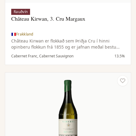
Rauðvín
Château Kirwan, 3. Cru Margaux
Frakkland
Château Kirwan er flokkað sem Þriðja Cru í hinni
opinberu flokkun frá 1855 og er jafnan meðal bestu
vína Margaux. Búgarðurinn framleiðir að meðaltali um
Cabernet Franc, Cabernet Sauvignon
13.5%
12.000 kassa á ári af aðalvíni sínu.