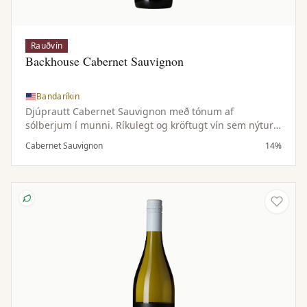
Rauðvín
Backhouse Cabernet Sauvignon
Bandaríkin
Djúprautt Cabernet Sauvignon með tónum af
sólberjum í munni. Ríkulegt og kröftugt vín sem nýtur
sín með ýmsum réttum, svo sem matarmiklum
Cabernet Sauvignon
14%
pastaréttum og grilluðu kjöti eða grænmeti.