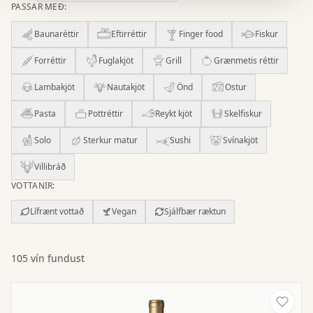
PASSAR MEÐ
:
Baunaréttir
Eftirréttir
Finger food
Fiskur
Forréttir
Fuglakjöt
Grill
Grænmetis réttir
Lambakjöt
Nautakjöt
Önd
Ostur
Pasta
Pottréttir
Reykt kjöt
Skelfiskur
Solo
Sterkur matur
Sushi
Svínakjöt
Villibráð
VOTTANIR
:
Lífrænt vottað
Vegan
Sjálfbær ræktun
105 vín fundust