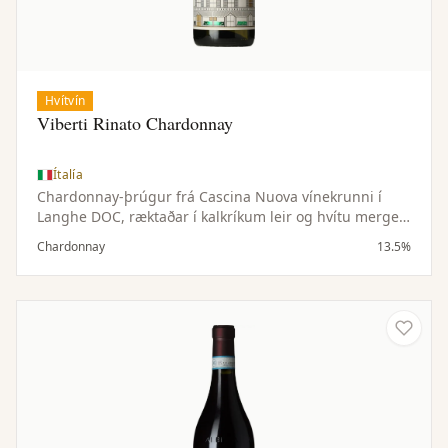
Hvítvín
Viberti Rinato Chardonnay
Ítalía
Chardonnay-þrúgur frá Cascina Nuova vínekrunni í
Langhe DOC, ræktaðar í kalkríkum leir og hvítu mergeli
í 450 metra hæð. Suðvesturhalli og sjálfbær ræktun
Chardonnay
13.5%
gefa ferska sýru og fínan ilm.