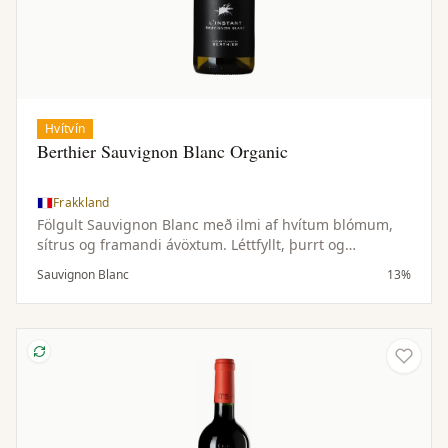
Hvítvín
Berthier Sauvignon Blanc Organic
Frakkland
Fölgult Sauvignon Blanc með ilmi af hvítum blómum,
sítrus og framandi ávöxtum. Léttfyllt, þurrt og
hressandi.
Sauvignon Blanc
13%