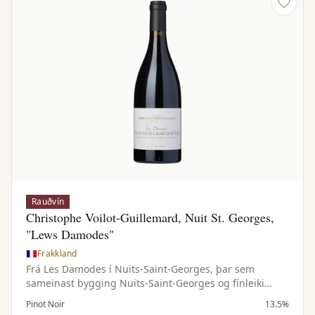
Rauðvín
Christophe Voilot-Guillemard, Nuit St. Georges,
"Lews Damodes"
Frakkland
Frá Les Damodes í Nuits-Saint-Georges, þar sem
sameinast bygging Nuits-Saint-Georges og fínleiki
Vosne-Romanée. Háir víngarðar og steinefnaríkur
Pinot Noir
13.5%
jarðvegur gefa fínlegt vín með dýpt og ilmflækjustig.