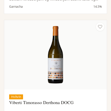
vanillu. Meðalfyllt til þétt, ávaxtaríkt og bragðmikið.
Garnacha
14.5%
Hvítvín
Viberti Timorasso Derthona DOCG