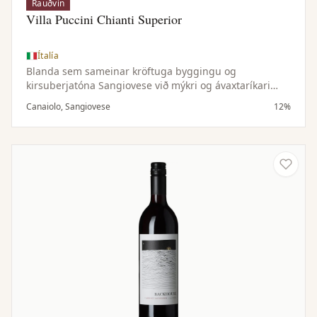
Rauðvín
Villa Puccini Chianti Superior
Ítalía
Blanda sem sameinar kröftuga byggingu og
kirsuberjatóna Sangiovese við mýkri og ávaxtaríkari
einkenni Canaiolo — samstillt og vel jafnvægisstillt vín.
Canaiolo, Sangiovese
12%