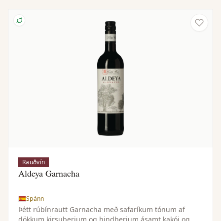
Rauðvín
Aldeya Garnacha
Spánn
Þétt rúbínrautt Garnacha með safaríkum tónum af
dökkum kirsuberjum og hindberjum ásamt kakói og