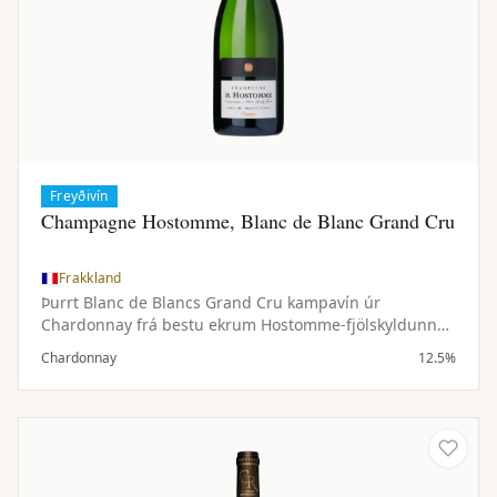
Freyðivín
Champagne Hostomme, Blanc de Blanc Grand Cru
Frakkland
Þurrt Blanc de Blancs Grand Cru kampavín úr
Chardonnay frá bestu ekrum Hostomme-fjölskyldunnar.
Fínlegur ilmur og fágað, hressandi bragð.
Chardonnay
12.5%