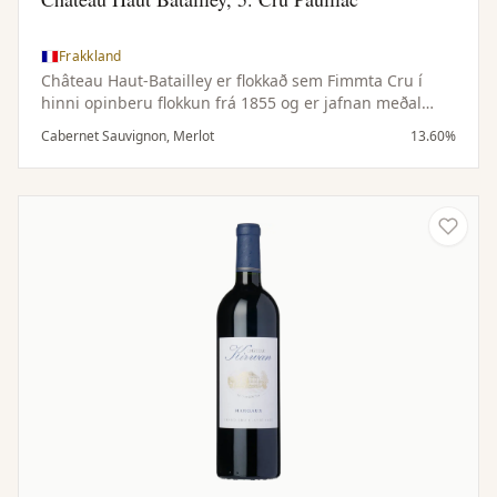
Frakkland
Château Haut-Batailley er flokkað sem Fimmta Cru í
hinni opinberu flokkun frá 1855 og er jafnan meðal
bestu vína Médoc á vinstri bakka Bordeaux. Árleg
Cabernet Sauvignon, Merlot
13.60%
framleiðsla aðalvínsins er að meðaltali um 10.000
kassar.