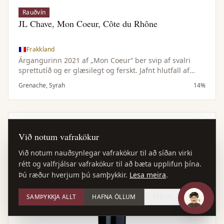
Rauðvín
JL Chave, Mon Coeur, Côte du Rhône
Frakkland
Árgangurinn 2021 af „Mon Coeur“ ber svip af svalri
sprettutíð og er glæsilegt og ferskt. Jafnt hlutfall af
Grenache og Syrah gefur jafnvægi milli bjarts rauðs
Grenache, Syrah
14%
ávaxtar, kryddtóna og fíngerðs tanníns með léttum og
lifandi karakter.
Við notum vafrakökur
Við notum nauðsynlegar vafrakökur til að síðan virki
rétt og valfrjálsar vafrakökur til að bæta upplifun þína.
Þú ræður hverjum þú samþykkir.
Lesa meira
.
SAMÞYKKJA ALLT
HAFNA ÖLLUM
STILLA