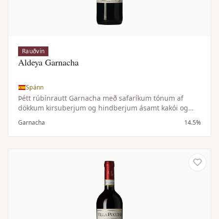
Rauðvín
Aldeya Garnacha
Spánn
Þétt rúbínrautt Garnacha með safaríkum tónum af
dökkum kirsuberjum og hindberjum ásamt kakói og
vanillu. Meðalfyllt til þétt, ávaxtaríkt og bragðmikið.
Garnacha
14.5%