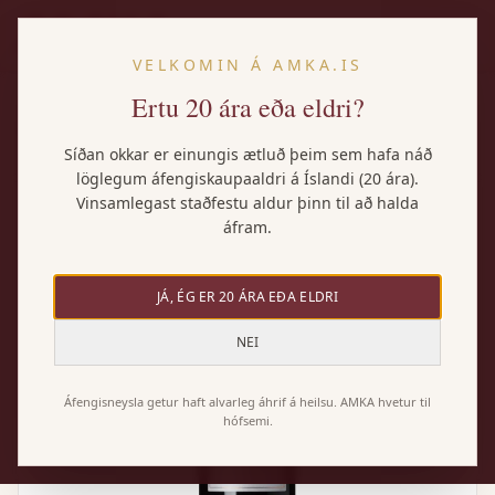
IS
VELKOMIN Á AMKA.IS
Ertu 20 ára eða eldri?
Heim
/
Vörur
/
Tarani Malbec
Síðan okkar er einungis ætluð þeim sem hafa náð
löglegum áfengiskaupaaldri á Íslandi (20 ára).
Vinsamlegast staðfestu aldur þinn til að halda
áfram.
JÁ, ÉG ER 20 ÁRA EÐA ELDRI
NEI
Áfengisneysla getur haft alvarleg áhrif á heilsu. AMKA hvetur til
hófsemi.