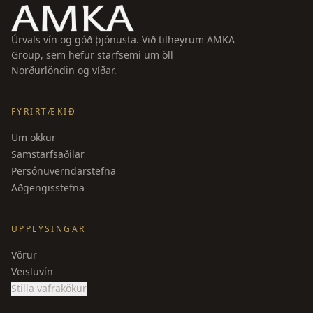
Úrvals vín og góð þjónusta. Við tilheyrum AMKA
Group, sem hefur starfsemi um öll
Norðurlöndin og víðar.
FYRIRTÆKIÐ
Um okkur
Samstarfsaðilar
Persónuverndarstefna
Aðgengisstefna
UPPLÝSINGAR
Vörur
Veisluvín
Stilla vafrakökur