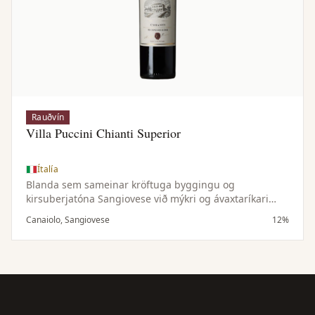
Rauðvín
Villa Puccini Chianti Superior
Ítalía
Blanda sem sameinar kröftuga byggingu og
kirsuberjatóna Sangiovese við mýkri og ávaxtaríkari
einkenni Canaiolo — samstillt og vel jafnvægisstillt vín.
Canaiolo, Sangiovese
12%