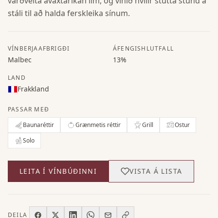
varðveita ávaxtaríkan ilm, og vínið hvílir stutta stund á
stáli til að halda ferskleika sínum.
VÍNBERJAAFBRIGÐI
ÁFENGISHLUTFALL
Malbec
13%
LAND
Frakkland
PASSAR MEÐ
Baunaréttir
Grænmetis réttir
Grill
Ostur
Solo
LEITA Í VÍNBÚÐINNI
VISTA Á LISTA
DEILA