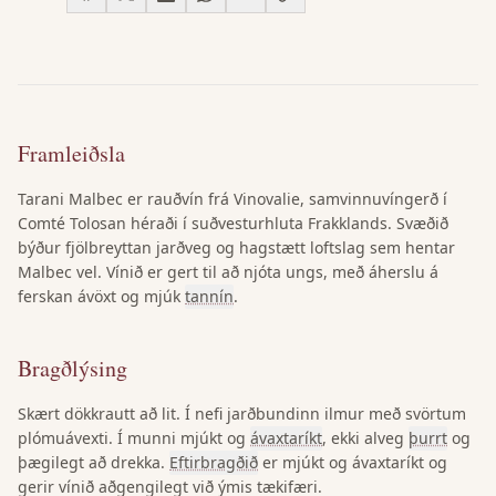
Framleiðsla
Tarani Malbec er rauðvín frá Vinovalie, samvinnuvíngerð í
Comté Tolosan héraði í suðvesturhluta Frakklands. Svæðið
býður fjölbreyttan jarðveg og hagstætt loftslag sem hentar
Malbec vel. Vínið er gert til að njóta ungs, með áherslu á
ferskan ávöxt og mjúk
tannín
.
Bragðlýsing
Skært dökkrautt að lit. Í nefi jarðbundinn ilmur með svörtum
plómuávexti. Í munni mjúkt og
ávaxtaríkt
, ekki alveg
þurrt
og
þægilegt að drekka.
Eftirbragðið
er mjúkt og ávaxtaríkt og
gerir vínið aðgengilegt við ýmis tækifæri.