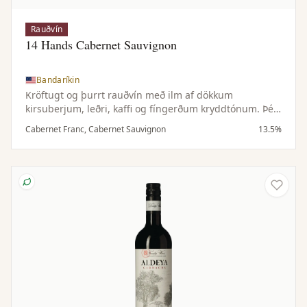
Rauðvín
14 Hands Cabernet Sauvignon
Bandaríkin
Kröftugt og þurrt rauðvín með ilm af dökkum
kirsuberjum, leðri, kaffi og fíngerðum kryddtónum. Þétt
og dökkt í munni með tóbakstónum, kryddaðri eik og
Cabernet Franc, Cabernet Sauvignon
13.5%
fáguðum tannínum.