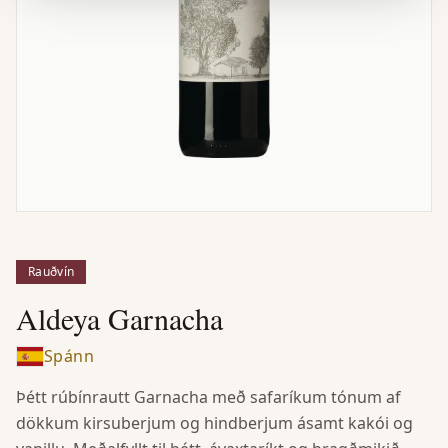
Rauðvín
Aldeya Garnacha
Spánn
Þétt rúbínrautt Garnacha með safaríkum tónum af
dökkum kirsuberjum og hindberjum ásamt kakói og