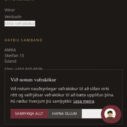
Vörur
Veisluvín
Stilla vafrakökur
HAFÐU SAMBAND
AMKA
Skeifan 15
Ísland
Sími
: +354 840 9539
amka@amka.is
Við notum vafrakökur
Facebook
LinkedIn
Við notum nauðsynlegar vafrakökur til að síðan virki
rétt og valfrjálsar vafrakökur til að bæta upplifun þína.
Þú ræður hverjum þú samþykkir.
Lesa meira
.
SAMÞYKKJA ALLT
HAFNA ÖLLUM
STILLA
©
2026
AMKA ·
Öll réttindi áskilin
Vefhönnun
: