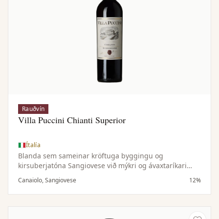
Rauðvín
Villa Puccini Chianti Superior
Ítalía
Blanda sem sameinar kröftuga byggingu og
kirsuberjatóna Sangiovese við mýkri og ávaxtaríkari
einkenni Canaiolo — samstillt og vel jafnvægisstillt vín.
Canaiolo, Sangiovese
12%