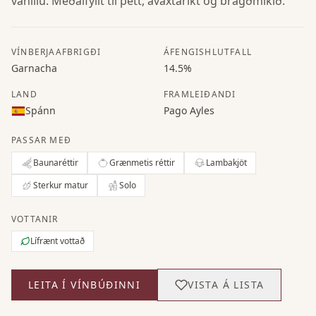
vanillu. Meðalfyllt til þétt, ávaxtaríkt og bragðmikið.
VÍNBERJAAFBRIGÐI
ÁFENGISHLUTFALL
Garnacha
14.5%
LAND
FRAMLEIÐANDI
Spánn
Pago Ayles
PASSAR MEÐ
Baunaréttir
Grænmetis réttir
Lambakjöt
Sterkur matur
Solo
VOTTANIR
Lífrænt vottað
LEITA Í VÍNBÚÐINNI
VISTA Á LISTA