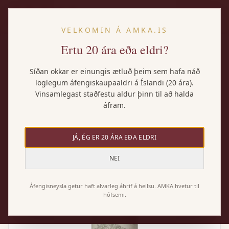
IS
VELKOMIN Á AMKA.IS
Ertu 20 ára eða eldri?
Heim
/
Vörur
/
Aldeya Garnacha
Síðan okkar er einungis ætluð þeim sem hafa náð
löglegum áfengiskaupaaldri á Íslandi (20 ára).
Vinsamlegast staðfestu aldur þinn til að halda
áfram.
JÁ, ÉG ER 20 ÁRA EÐA ELDRI
NEI
Áfengisneysla getur haft alvarleg áhrif á heilsu. AMKA hvetur til
hófsemi.