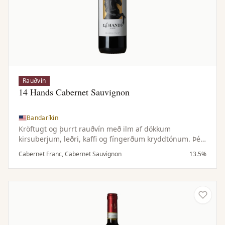
Rauðvín
14 Hands Cabernet Sauvignon
Bandaríkin
Kröftugt og þurrt rauðvín með ilm af dökkum
kirsuberjum, leðri, kaffi og fíngerðum kryddtónum. Þétt
og dökkt í munni með tóbakstónum, kryddaðri eik og
Cabernet Franc, Cabernet Sauvignon
13.5%
fáguðum tannínum.