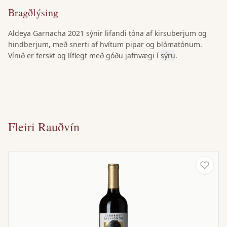
Bragðlýsing
Aldeya Garnacha 2021 sýnir lifandi tóna af kirsuberjum og
hindberjum, með snerti af hvítum pipar og blómatónum.
Vínið er ferskt og líflegt með góðu jafnvægi í
sýru
.
Fleiri Rauðvín