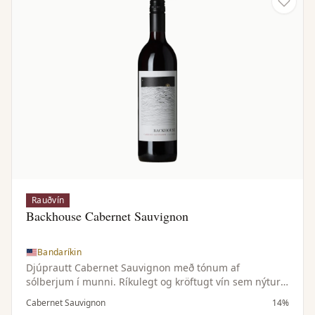
Rauðvín
Backhouse Cabernet Sauvignon
Bandaríkin
Djúprautt Cabernet Sauvignon með tónum af
sólberjum í munni. Ríkulegt og kröftugt vín sem nýtur
sín með ýmsum réttum, svo sem matarmiklum
Cabernet Sauvignon
14%
pastaréttum og grilluðu kjöti eða grænmeti.