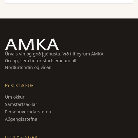
Úrvals vín og góð þjónusta. Við tilheyrum AMKA
Group, sem hefur starfsemi um öll
Norðurlöndin og víðar.
FYRIRTÆKIÐ
Um okkur
Samstarfsaðilar
Persónuverndarstefna
Aðgengisstefna
UPPLÝSINGAR