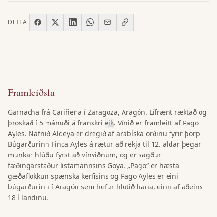
DEILA
Framleiðsla
Garnacha frá Cariñena í Zaragoza, Aragón. Lífrænt ræktað og
þroskað í 5 mánuði á franskri
eik
. Vínið er framleitt af Pago
Ayles. Nafnið Aldeya er dregið af arabíska orðinu fyrir þorp.
Búgarðurinn Finca Ayles á rætur að rekja til 12. aldar þegar
munkar hlúðu fyrst að vínviðnum, og er sagður
fæðingarstaður listamannsins Goya. „Pago“ er hæsta
gæðaflokkun spænska kerfisins og Pago Ayles er eini
búgarðurinn í Aragón sem hefur hlotið hana, einn af aðeins
18 í landinu.