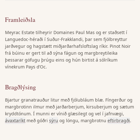
Framleiðsla
Meyrac Estate tilheyrir Domaines Paul Mas og er staðsett í
Languedoc-héraði í Suður-Frakklandi, þar sem fjölbreyttur
jarðvegur og hagstætt miðjarðarhafsloftslag ríkir. Pinot Noir
frá búinu er gert til að sýna fágun og margbreytileika
þessarar göfugu þrúgu eins og hún birtist á sólríkum
vínekrum Pays d’Oc.
Bragðlýsing
Bjartur granatrauður litur með fjólubláum blæ. Fíngerður og
margbrotinn ilmur með jarðarberjum, kirsuberjum og sætum
kryddtónum. Í munni er vínið glæsilegt og vel í jafnvægi,
ávaxtaríkt
með góðri
sýru
og löngu, margbrotnu
eftirbragði
.