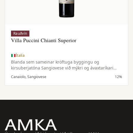
Rauðvín
Villa Puccini Chianti Superior
Ítalía
Blanda sem sameinar kröftuga byggingu og
kirsuberjatóna Sangiovese við mýkri og ávaxtaríkari
einkenni Canaiolo — samstillt og vel jafnvægisstillt vín.
Canaiolo, Sangiovese
12%