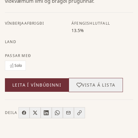
viðkvæmum ilmi og bragði þrúgunnar.
VÍNBERJAAFBRIGÐI
ÁFENGISHLUTFALL
13.5%
LAND
PASSAR MEÐ
Solo
LEITA Í VÍNBÚÐINNI
VISTA Á LISTA
DEILA