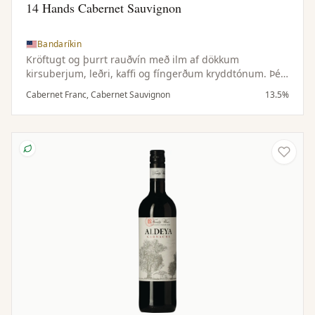
14 Hands Cabernet Sauvignon
Bandaríkin
Kröftugt og þurrt rauðvín með ilm af dökkum
kirsuberjum, leðri, kaffi og fíngerðum kryddtónum. Þétt
og dökkt í munni með tóbakstónum, kryddaðri eik og
Cabernet Franc, Cabernet Sauvignon
13.5%
fáguðum tannínum.