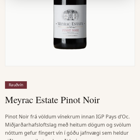
Rauðvín
Meyrac Estate Pinot Noir
Pinot Noir frá völdum vínekrum innan IGP Pays d’Oc.
Miðjarðarhafsloftslag með heitum dögum og svölum
nóttum gefur fíngert vín í góðu jafnvægi sem heldur