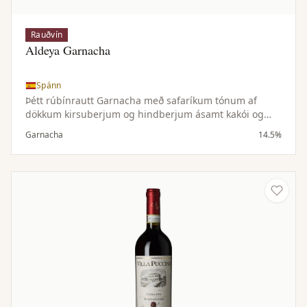
Rauðvín
Aldeya Garnacha
Spánn
Þétt rúbínrautt Garnacha með safaríkum tónum af
dökkum kirsuberjum og hindberjum ásamt kakói og
vanillu. Meðalfyllt til þétt, ávaxtaríkt og bragðmikið.
Garnacha
14.5%