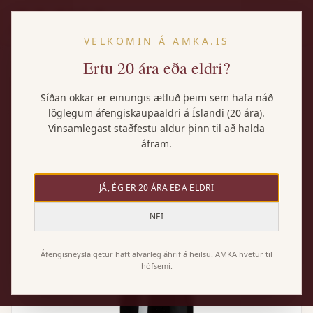
IS
VELKOMIN Á AMKA.IS
Ertu 20 ára eða eldri?
Heim
/
Vörur
/
Meyrac Estate Pinot Noir
Síðan okkar er einungis ætluð þeim sem hafa náð
löglegum áfengiskaupaaldri á Íslandi (20 ára).
Vinsamlegast staðfestu aldur þinn til að halda
áfram.
JÁ, ÉG ER 20 ÁRA EÐA ELDRI
NEI
Áfengisneysla getur haft alvarleg áhrif á heilsu. AMKA hvetur til
hófsemi.