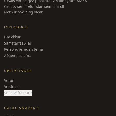
Úrvals vín og góð þjónusta. Við tilheyrum AMKA
Group, sem hefur starfsemi um öll
Norðurlöndin og víðar.
FYRIRTÆKIÐ
Um okkur
Samstarfsaðilar
Persónuverndarstefna
Aðgengisstefna
UPPLÝSINGAR
Vörur
Veisluvín
Stilla vafrakökur
HAFÐU SAMBAND