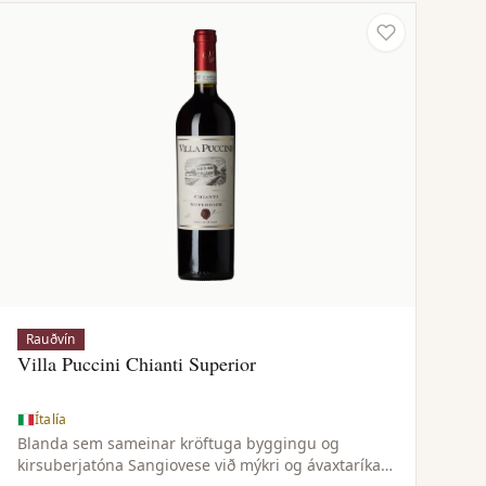
Rauðvín
Villa Puccini Chianti Superior
Ítalía
Blanda sem sameinar kröftuga byggingu og
kirsuberjatóna Sangiovese við mýkri og ávaxtaríkari