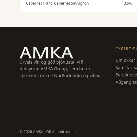
Þétt og dökkt í munni með tóbakstónum, kryddaðri
Cabernet Franc, Cabernet Sauvignon
13.5%
eik og fáguðum tannínum.
FYRIRTÆ
Um okkur
Úrvals vín og góð þjónusta. Við
Samstarfsa
tilheyrum AMKA Group, sem hefur
Persónuve
starfsemi um öll Norðurlöndin og víðar.
Aðgengiss
©
2026
AMKA ·
Öll réttindi áskilin