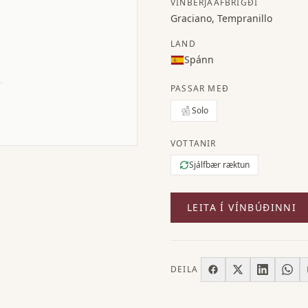
VÍNBERJAAFBRIGÐI
Graciano, Tempranillo
LAND
Spánn
PASSAR MEÐ
Solo
VOTTANIR
Sjálfbær ræktun
LEITA Í VÍNBÚÐINNI
DEILA