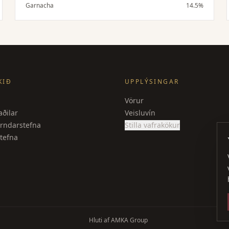
og vanillu. Meðalfyllt til þétt, ávaxtaríkt og
Garnacha
14.5%
bragðmikið.
KIÐ
UPPLÝSINGAR
Vörur
ðilar
Veisluvín
rndarstefna
Stilla vafrakökur
tefna
Hluti af AMKA Group