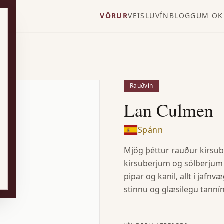
VÖRUR
VEISLUVÍN
BLOGG
UM OK
Rauðvín
Lan Culmen
Spánn
Mjög þéttur rauður kirsube
kirsuberjum og sólberjum 
pipar og kanil, allt í jaf
stinnu og glæsilegu tannín 