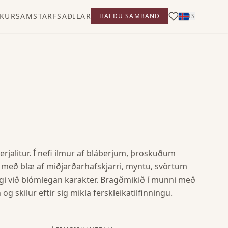
KUR
SAMSTARFSAÐILAR
HAFÐU SAMBAND
IS
rjalitur. Í nefi ilmur af bláberjum, þroskuðum
með blæ af miðjarðarhafskjarri, myntu, svörtum
nvægi við blómlegan karakter. Bragðmikið í munni með
og skilur eftir sig mikla ferskleikatilfinningu.