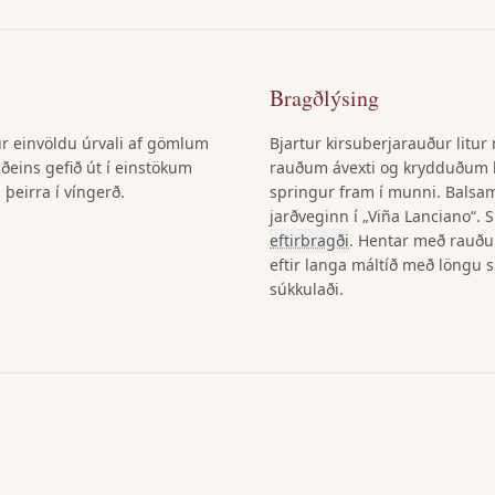
Bragðlýsing
úr einvöldu úrvali af gömlum
Bjartur kirsuberjarauður litur
aðeins gefið út í einstökum
rauðum ávexti og krydduðum bl
eirra í víngerð.
springur fram í munni. Balsam
jarðveginn í „Viña Lanciano“. 
eftirbragði
. Hentar með rauðu 
eftir langa máltíð með löngu s
súkkulaði.