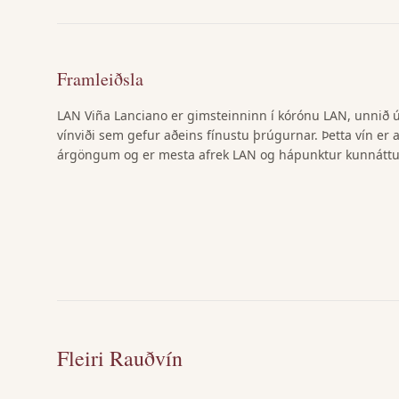
Framleiðsla
LAN Viña Lanciano er gimsteinninn í kórónu LAN, unnið 
vínviði sem gefur aðeins fínustu þrúgurnar. Þetta vín er 
árgöngum og er mesta afrek LAN og hápunktur kunnáttu þ
Fleiri Rauðvín