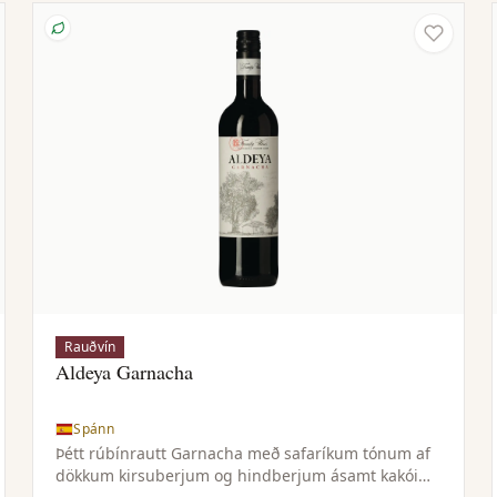
Rauðvín
Aldeya Garnacha
Spánn
Þétt rúbínrautt Garnacha með safaríkum tónum af
dökkum kirsuberjum og hindberjum ásamt kakói