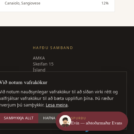
einkenni Canaiolo — samstillt og vel jafnvægisstillt
Canaiolo, Sangiovese
12%
vín.
HAFÐU SAMBAND
AMKA
Skeifan 15
Ísland
Sími
: +354 840 9539
Við notum vafrakökur
amka@amka.is
Við notum nauðsynlegar vafrakökur til að síðan virki rétt og
Facebook
valfrjálsar vafrakökur til að bæta upplifun þína. Þú ræður
LinkedIn
hverjum þú samþykkir.
Lesa meira
.
SAMÞYKKJA ALLT
HAFNA ÖLLUM
STILLA
SPURÐU
Evín — aðstoðarmaður Evans
Vefhönnun
: