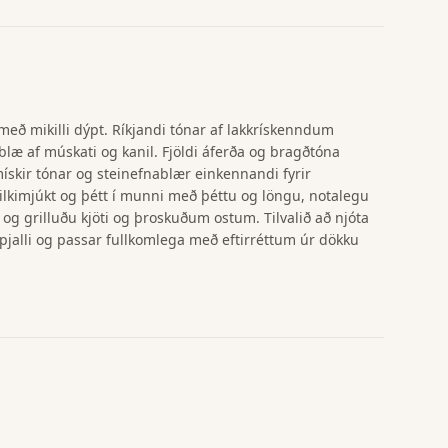
 með mikilli dýpt. Ríkjandi tónar af lakkrískenndum
æ af múskati og kanil. Fjöldi áferða og bragðtóna
ískir tónar og steinefnablær einkennandi fyrir
Silkimjúkt og þétt í munni með þéttu og löngu, notalegu
og grilluðu kjöti og þroskuðum ostum. Tilvalið að njóta
pjalli og passar fullkomlega með eftirréttum úr dökku