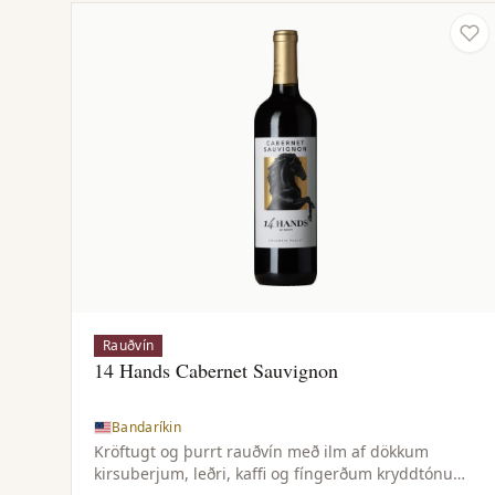
Rauðvín
14 Hands Cabernet Sauvignon
Bandaríkin
Kröftugt og þurrt rauðvín með ilm af dökkum
kirsuberjum, leðri, kaffi og fíngerðum kryddtónum.