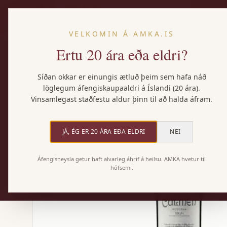
VELKOMIN Á AMKA.IS
Ertu 20 ára eða eldri?
Heim
/
Vörur
/
Lan Culmen
Síðan okkar er einungis ætluð þeim sem hafa náð
löglegum áfengiskaupaaldri á Íslandi (20 ára).
Vinsamlegast staðfestu aldur þinn til að halda áfram.
JÁ, ÉG ER 20 ÁRA EÐA ELDRI
NEI
Áfengisneysla getur haft alvarleg áhrif á heilsu. AMKA hvetur til
hófsemi.