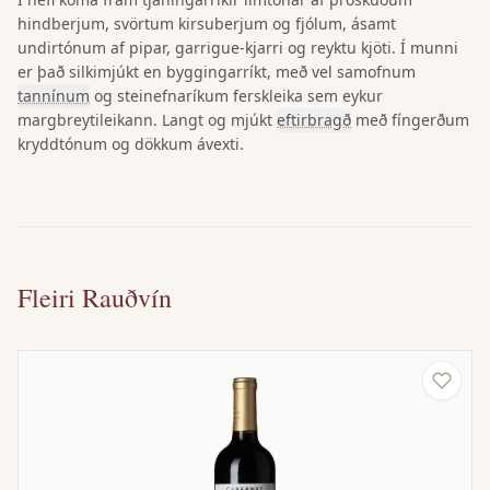
hindberjum, svörtum kirsuberjum og fjólum, ásamt
undirtónum af pipar, garrigue-kjarri og reyktu kjöti. Í munni
er það silkimjúkt en byggingarríkt, með vel samofnum
tannínum
og steinefnaríkum ferskleika sem eykur
margbreytileikann. Langt og mjúkt
eftirbragð
með fíngerðum
kryddtónum og dökkum ávexti.
Fleiri Rauðvín