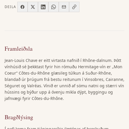
DEILA
Framleiðsla
Jean-Louis Chave er eitt virtasta nafnið í Rhône-dalnum. Þótt
vínhúsið sé þekktast fyrir hin rómuðu Hermitage-vín er „Mon
Coeur“ Côtes-du-Rhône glæsileg túlkun á Suður-Rhône,
blandað úr þrúgum frá bestu reitunum í Vinsobres, Cairanne,
Séguret og Valréas. Vínið er unnið af sömu natni og stærri vín
hússins og býður upp á óvenju mikla dýpt, byggingu og
jafnvægi fyrir Côtes-du-Rhône.
Bragðlýsing
Í nefi koma fram tjáningarríkir ilmtónar af þroskuðum