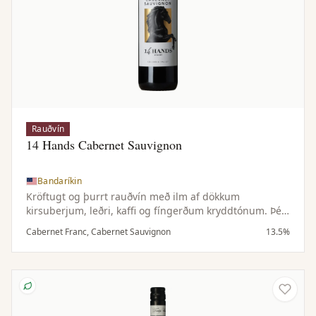
Rauðvín
14 Hands Cabernet Sauvignon
Bandaríkin
Kröftugt og þurrt rauðvín með ilm af dökkum
kirsuberjum, leðri, kaffi og fíngerðum kryddtónum. Þétt
og dökkt í munni með tóbakstónum, kryddaðri eik og
Cabernet Franc, Cabernet Sauvignon
13.5%
fáguðum tannínum.