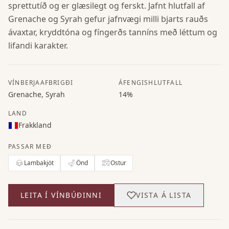
sprettutíð og er glæsilegt og ferskt. Jafnt hlutfall af
Grenache og Syrah gefur jafnvægi milli bjarts rauðs
ávaxtar, kryddtóna og fíngerðs tanníns með léttum og
lifandi karakter.
VÍNBERJAAFBRIGÐI
ÁFENGISHLUTFALL
Grenache, Syrah
14%
LAND
Frakkland
PASSAR MEÐ
Lambakjöt
Önd
Ostur
LEITA Í VÍNBÚÐINNI
VISTA Á LISTA