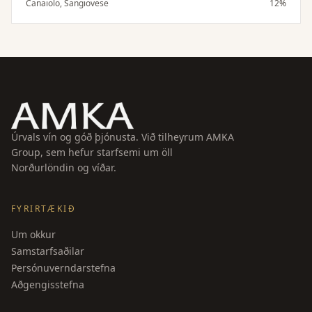
Canaiolo, Sangiovese
12%
Úrvals vín og góð þjónusta. Við tilheyrum AMKA
Group, sem hefur starfsemi um öll
Norðurlöndin og víðar.
FYRIRTÆKIÐ
Um okkur
Samstarfsaðilar
Persónuverndarstefna
Aðgengisstefna