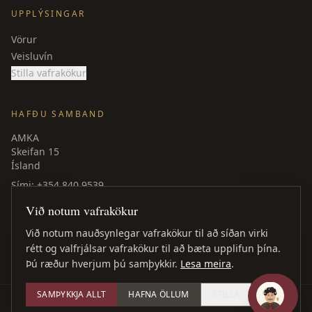
UPPLÝSINGAR
Vörur
Veisluvín
Stilla vafrakökur
HAFÐU SAMBAND
AMKA
Skeifan 15
Ísland
Sími
: +354 840 9539
amka@amka.is
Við notum vafrakökur
Facebook
LinkedIn
Við notum nauðsynlegar vafrakökur til að síðan virki
rétt og valfrjálsar vafrakökur til að bæta upplifun þína.
Þú ræður hverjum þú samþykkir.
Lesa meira
.
SAMÞYKKJA ALLT
HAFNA ÖLLUM
STILLA
©
2026
AMKA ·
Öll réttindi áskilin