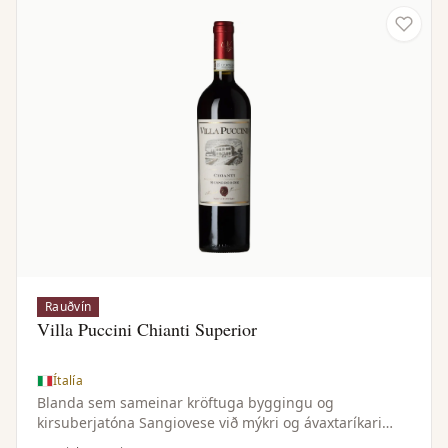
Rauðvín
Villa Puccini Chianti Superior
Ítalía
Blanda sem sameinar kröftuga byggingu og
kirsuberjatóna Sangiovese við mýkri og ávaxtaríkari
einkenni Canaiolo — samstillt og vel jafnvægisstillt vín.