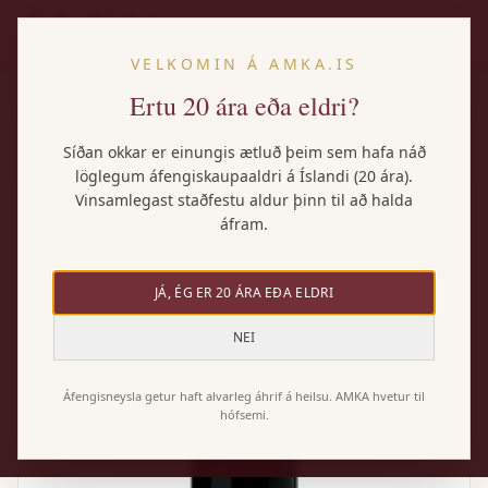
IS
VELKOMIN Á AMKA.IS
Ertu 20 ára eða eldri?
Heim
/
Vörur
/
JL Chave, Mon Coeur, Côte du Rhône
Síðan okkar er einungis ætluð þeim sem hafa náð
löglegum áfengiskaupaaldri á Íslandi (20 ára).
Vinsamlegast staðfestu aldur þinn til að halda
áfram.
JÁ, ÉG ER 20 ÁRA EÐA ELDRI
NEI
Áfengisneysla getur haft alvarleg áhrif á heilsu. AMKA hvetur til
hófsemi.