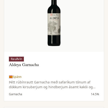
Rauðvín
Aldeya Garnacha
Spánn
Þétt rúbínrautt Garnacha með safaríkum tónum af
dökkum kirsuberjum og hindberjum ásamt kakói og
vanillu. Meðalfyllt til þétt, ávaxtaríkt og bragðmikið.
Garnacha
14.5%