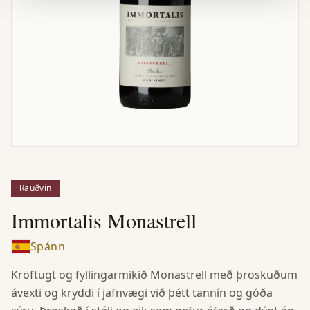
Rauðvín
Immortalis Monastrell
Spánn
Kröftugt og fyllingarmikið Monastrell með þroskuðum
ávexti og kryddi í jafnvægi við þétt tannín og góða