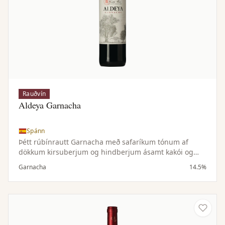
Rauðvín
Aldeya Garnacha
Spánn
Þétt rúbínrautt Garnacha með safaríkum tónum af
dökkum kirsuberjum og hindberjum ásamt kakói og
vanillu. Meðalfyllt til þétt, ávaxtaríkt og bragðmikið.
Garnacha
14.5%