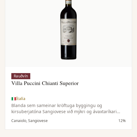
Rauðvín
Villa Puccini Chianti Superior
Ítalía
Blanda sem sameinar kröftuga byggingu og
kirsuberjatóna Sangiovese við mýkri og ávaxtaríkari
einkenni Canaiolo — samstillt og vel jafnvægisstillt vín.
Canaiolo, Sangiovese
12%