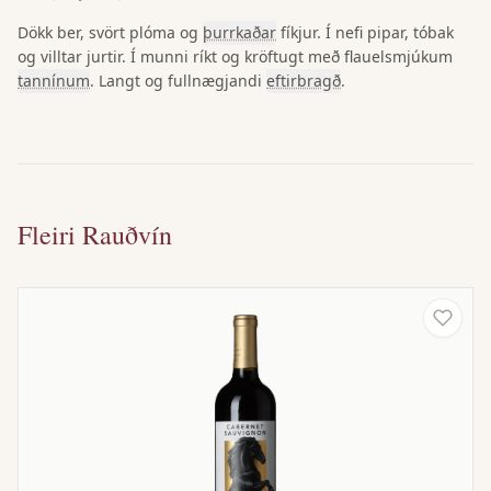
Dökk ber, svört plóma og
þurrkaðar
fíkjur. Í nefi pipar, tóbak
og villtar jurtir. Í munni ríkt og kröftugt með flauelsmjúkum
tannínum
. Langt og fullnægjandi
eftirbragð
.
Fleiri Rauðvín