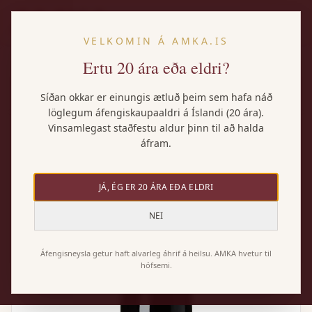
IS
VELKOMIN Á AMKA.IS
Ertu 20 ára eða eldri?
Heim
/
Vörur
/
Immortalis Monastrell
Síðan okkar er einungis ætluð þeim sem hafa náð
löglegum áfengiskaupaaldri á Íslandi (20 ára).
Vinsamlegast staðfestu aldur þinn til að halda
áfram.
JÁ, ÉG ER 20 ÁRA EÐA ELDRI
NEI
Áfengisneysla getur haft alvarleg áhrif á heilsu. AMKA hvetur til
hófsemi.