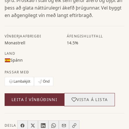
sýru. Þroskað í stáli og eik sem gefur áferð og dýpt án
þess að glata náttúrulegri ákefð þrúgunnar. Vel byggt
en aðgengilegt vín með langt eftirbragð.
VÍNBERJAAFBRIGÐI
ÁFENGISHLUTFALL
Monastrell
14.5%
LAND
Spánn
PASSAR MEÐ
Lambakjöt
Önd
LEITA Í VÍNBÚÐINNI
VISTA Á LISTA
DEILA