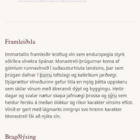
Framleiðsla
Immortallis framleiðir kröftug vín sem endurspegla styrk
sólríkra vínekra Spánar. Monastrell-þrúgurnar koma af
gömlum runnavínvið í suðausturhluta landsins, þar sem
þrúgan dafnar í
þurru
loftslagi og kalkríkum jarðvegi.
Djúprættur vínviðurinn gefur litla en mjög þétta uppskeru
sem skilar vínum með áberandi dýpt og byggingu. Heitir
dagar og svalar nætur skapa jafnvægi þroska og
sýru
sem
heldur fersku á meðan dökkur og ríkur karakter vínsins eflist.
Vínið er gert með lágmarks inngripi svo hreinn karakter
Monastrell fái að njóta sín.
Bragðlýsing