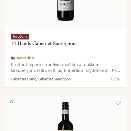
Rauðvín
14 Hands Cabernet Sauvignon
Bandaríkin
Kröftugt og þurrt rauðvín með ilm af dökkum
kirsuberjum, leðri, kaffi og fíngerðum kryddtónum. Þétt
og dökkt í munni með tóbakstónum, kryddaðri eik og
Cabernet Franc, Cabernet Sauvignon
13.5%
fáguðum tannínum.