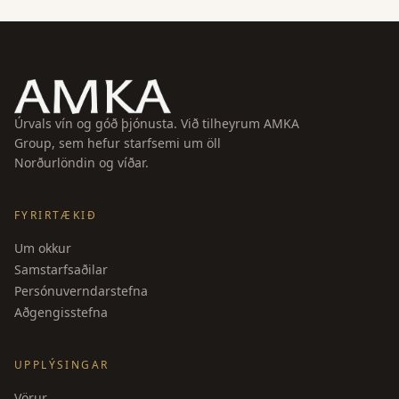
Úrvals vín og góð þjónusta. Við tilheyrum AMKA
Group, sem hefur starfsemi um öll
Norðurlöndin og víðar.
FYRIRTÆKIÐ
Um okkur
Samstarfsaðilar
Persónuverndarstefna
Aðgengisstefna
UPPLÝSINGAR
Vörur