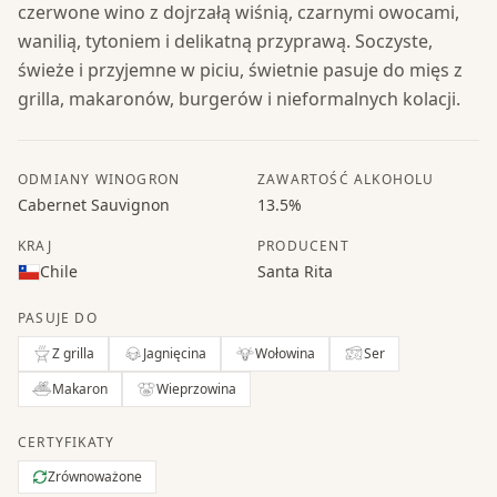
czerwone wino z dojrzałą wiśnią, czarnymi owocami,
wanilią, tytoniem i delikatną przyprawą. Soczyste,
świeże i przyjemne w piciu, świetnie pasuje do mięs z
grilla, makaronów, burgerów i nieformalnych kolacji.
ODMIANY WINOGRON
ZAWARTOŚĆ ALKOHOLU
Cabernet Sauvignon
13.5%
KRAJ
PRODUCENT
Chile
Santa Rita
PASUJE DO
Z grilla
Jagnięcina
Wołowina
Ser
Makaron
Wieprzowina
CERTYFIKATY
Zrównoważone