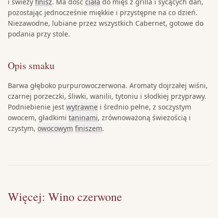
i świeży
finisz
. Ma dość
ciała
do mięs z grilla i sycących dań,
pozostając jednocześnie miękkie i przystępne na co dzień.
Niezawodne, lubiane przez wszystkich Cabernet, gotowe do
podania przy stole.
Opis smaku
Barwa głęboko purpurowoczerwona. Aromaty dojrzałej wiśni,
czarnej porzeczki, śliwki, wanilii, tytoniu i słodkiej przyprawy.
Podniebienie jest
wytrawne
i średnio pełne, z soczystym
owocem, gładkimi
taninami
, zrównoważoną świeżością i
czystym,
owocowym
finiszem
.
Więcej: Wino czerwone