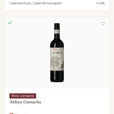
i subtelnych nut korzennych. W ustach jest pełne i
Cabernet Franc, Cabernet Sauvignon
13.5%
ciemne, z nutami tytoniu, dopełnione odrobiną
korzennego dębu i podkreślone wyrafinowanymi
taninami.
Wino czerwone
Aldeya Garnacha