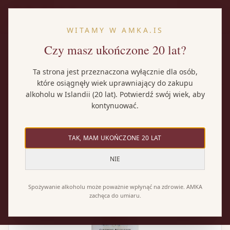
PL
WITAMY W AMKA.IS
Czy masz ukończone 20 lat?
Strona główna
/
Wina
/
Santa Rita 120 Cabernet Sauvignon
Ta strona jest przeznaczona wyłącznie dla osób,
które osiągnęły wiek uprawniający do zakupu
alkoholu w Islandii (20 lat). Potwierdź swój wiek, aby
kontynuować.
TAK, MAM UKOŃCZONE 20 LAT
NIE
Spożywanie alkoholu może poważnie wpłynąć na zdrowie. AMKA
zachęca do umiaru.