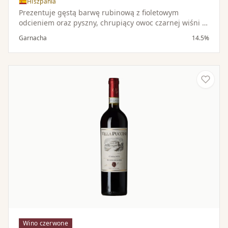
Hiszpania
Prezentuje gęstą barwę rubinową z fioletowym
odcieniem oraz pyszny, chrupiący owoc czarnej wiśni i
maliny z nutami kakao i wanilii. To średnio- do
Garnacha
14.5%
pełnocielistego, czyste, owocowe i wytrawne Grenache.
Wino czerwone