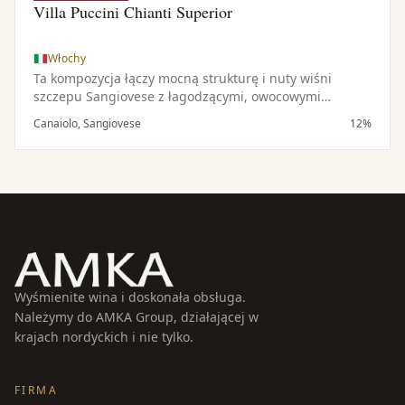
Villa Puccini Chianti Superior
Włochy
Ta kompozycja łączy mocną strukturę i nuty wiśni
szczepu Sangiovese z łagodzącymi, owocowymi
cechami Canaiolo, dając harmonijne i zrównoważone
Canaiolo, Sangiovese
12%
wino.
Wyśmienite wina i doskonała obsługa.
Należymy do AMKA Group, działającej w
krajach nordyckich i nie tylko.
FIRMA