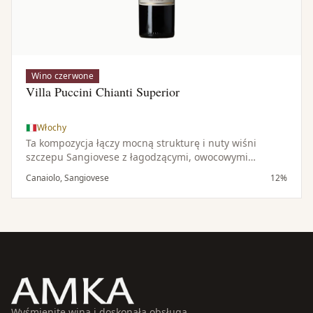
Wino czerwone
Villa Puccini Chianti Superior
Włochy
Ta kompozycja łączy mocną strukturę i nuty wiśni
szczepu Sangiovese z łagodzącymi, owocowymi
cechami Canaiolo, dając harmonijne i zrównoważone
Canaiolo, Sangiovese
12%
wino.
Wyśmienite wina i doskonała obsługa.