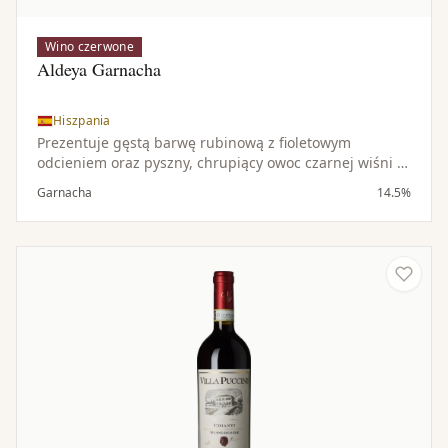
Wino czerwone
Aldeya Garnacha
Hiszpania
Prezentuje gęstą barwę rubinową z fioletowym
odcieniem oraz pyszny, chrupiący owoc czarnej wiśni i
maliny z nutami kakao i wanilii. To średnio- do
Garnacha
14.5%
pełnocielistego, czyste, owocowe i wytrawne Grenache.