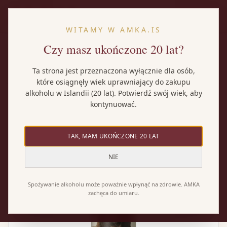
PL
WITAMY W AMKA.IS
Czy masz ukończone 20 lat?
Strona główna
/
Wina
/
Oveja Tinto Graciano-Malbec
Ta strona jest przeznaczona wyłącznie dla osób,
które osiągnęły wiek uprawniający do zakupu
alkoholu w Islandii (20 lat). Potwierdź swój wiek, aby
kontynuować.
TAK, MAM UKOŃCZONE 20 LAT
NIE
Spożywanie alkoholu może poważnie wpłynąć na zdrowie. AMKA
zachęca do umiaru.