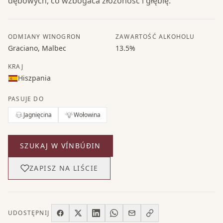
dębowych, co wzbogaca złożoność i głębię.
ODMIANY WINOGRON
ZAWARTOŚĆ ALKOHOLU
Graciano, Malbec
13.5%
KRAJ
Hiszpania
PASUJE DO
Jagnięcina
Wołowina
SZUKAJ W VÍNBÚÐIN
ZAPISZ NA LIŚCIE
UDOSTĘPNIJ