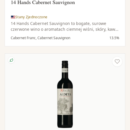
14 Hands Cabernet Sauvignon
Stany Zjednoczone
14 Hands Cabernet Sauvignon to bogate, surowe
czerwone wino o aromatach ciemnej wiśni, skóry, kawy
i subtelnych nut korzennych. W ustach jest pełne i
Cabernet Franc, Cabernet Sauvignon
13.5%
ciemne, z nutami tytoniu, dopełnione odrobiną
korzennego dębu i podkreślone wyrafinowanymi
taninami.