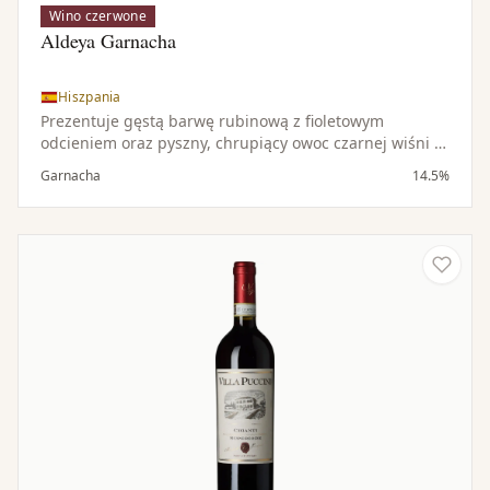
Wino czerwone
Aldeya Garnacha
Hiszpania
Prezentuje gęstą barwę rubinową z fioletowym
odcieniem oraz pyszny, chrupiący owoc czarnej wiśni i
maliny z nutami kakao i wanilii. To średnio- do
Garnacha
14.5%
pełnocielistego, czyste, owocowe i wytrawne Grenache.