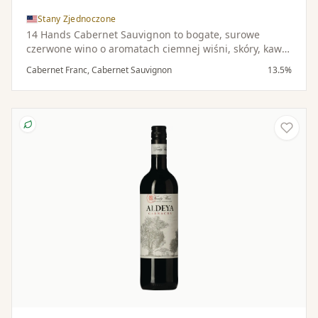
Stany Zjednoczone
14 Hands Cabernet Sauvignon to bogate, surowe
czerwone wino o aromatach ciemnej wiśni, skóry, kawy
i subtelnych nut korzennych. W ustach jest pełne i
Cabernet Franc, Cabernet Sauvignon
13.5%
ciemne, z nutami tytoniu, dopełnione odrobiną
korzennego dębu i podkreślone wyrafinowanymi
taninami.