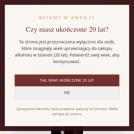
PL
WITAMY W AMKA.IS
Czy masz ukończone 20 lat?
Strona główna
/
Wina
/
Nicolas Potel Hautes-Côte de Beaune
Ta strona jest przeznaczona wyłącznie dla osób,
które osiągnęły wiek uprawniający do zakupu
alkoholu w Islandii (20 lat). Potwierdź swój wiek, aby
kontynuować.
TAK, MAM UKOŃCZONE 20 LAT
NIE
Spożywanie alkoholu może poważnie wpłynąć na zdrowie. AMKA
zachęca do umiaru.