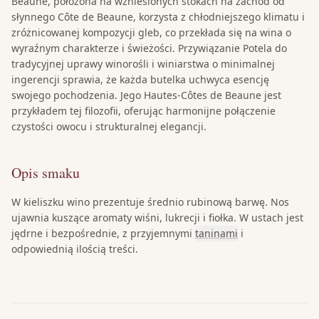
Beaune, położona na wzniesionych stokach na zachód od
słynnego Côte de Beaune, korzysta z chłodniejszego klimatu i
zróżnicowanej kompozycji gleb, co przekłada się na wina o
wyraźnym charakterze i świeżości. Przywiązanie Potela do
tradycyjnej uprawy winorośli i winiarstwa o minimalnej
ingerencji sprawia, że każda butelka uchwyca esencję
swojego pochodzenia. Jego Hautes-Côtes de Beaune jest
przykładem tej filozofii, oferując harmonijne połączenie
czystości owocu i strukturalnej elegancji.
Opis smaku
W kieliszku wino prezentuje średnio rubinową barwę. Nos
ujawnia kuszące aromaty wiśni, lukrecji i fiołka. W ustach jest
jędrne i bezpośrednie, z przyjemnymi
taninami
i
odpowiednią ilością treści.