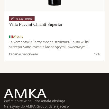
Wino czerwone
Villa Puccini Chianti Superior
Włochy
Ta kompozycja łączy mocną strukturę i nuty wiśni
szczepu Sangiovese z łagodzącymi, owocowymi
cechami Canaiolo, dając harmonijne i zrównoważone
Canaiolo, Sangiovese
12%
wino.
Wyśmienite wina i doskonała obsługa.
Należymy do AMKA Group, działającej w