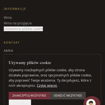
INFORMACJE
Wina
Wino na przyjęcia
Ustawienia plików cookie
KONTAKT
AMKA
Skeifan 15
Ísland
Używamy plików cookie
Telefon
: +354 840 9539
Używamy niezbędnych plików cookie, aby strona
amka@amka.is
działała poprawnie, oraz opcjonalnych plików cookie,
Facebook
aby poprawić Twoje wrażenia. Ty decydujesz, które z
LinkedIn
nich akceptujesz.
Czytaj więcej
.
ZAAKCEPTUJ WSZYSTKIE
ODRZUĆ WSZYSTKIE
DOSTOSUJ