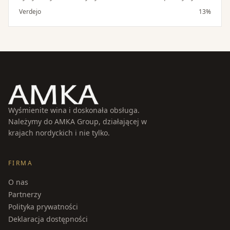
długim finiszu. Orzeźwiające jak szklanka lemoniady, to
Verdejo
13%
wino zniknie równie szybko. Doskonałe jako aperitif,
świetnie komponuje się z serami kozimi i daniami z
owoców morza wszelkiego rodzaju.
Wyśmienite wina i doskonała obsługa.
Należymy do AMKA Group, działającej w
krajach nordyckich i nie tylko.
FIRMA
O nas
Partnerzy
Polityka prywatności
Deklaracja dostępności