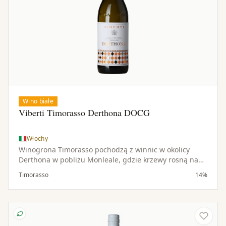
Wino białe
Viberti Timorasso Derthona DOCG
Włochy
Winogrona Timorasso pochodzą z winnic w okolicy
Derthona w pobliżu Monleale, gdzie krzewy rosną na
glebach bogatych w minerały i w pagórkowatym
Timorasso
14%
mikroklimacie. Niskie plony przyczyniają się do
koncentracji i jakości owoców.