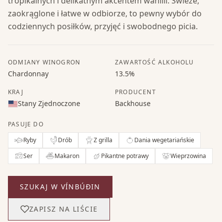
tropikalnych i delikatnym akcentem wanilii. Świeże,
zaokrąglone i łatwe w odbiorze, to pewny wybór do
codziennych posiłków, przyjęć i swobodnego picia.
ODMIANY WINOGRON
ZAWARTOŚĆ ALKOHOLU
Chardonnay
13.5%
KRAJ
PRODUCENT
Stany Zjednoczone
Backhouse
PASUJE DO
Ryby
Drób
Z grilla
Dania wegetariańskie
Ser
Makaron
Pikantne potrawy
Wieprzowina
SZUKAJ W VÍNBÚÐIN
ZAPISZ NA LIŚCIE