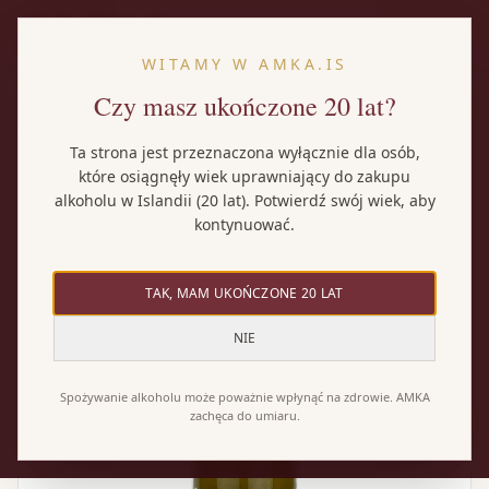
PL
WITAMY W AMKA.IS
Czy masz ukończone 20 lat?
Strona główna
/
Wina
/
Backhouse Chardonnay
Ta strona jest przeznaczona wyłącznie dla osób,
które osiągnęły wiek uprawniający do zakupu
alkoholu w Islandii (20 lat). Potwierdź swój wiek, aby
kontynuować.
TAK, MAM UKOŃCZONE 20 LAT
NIE
Spożywanie alkoholu może poważnie wpłynąć na zdrowie. AMKA
zachęca do umiaru.