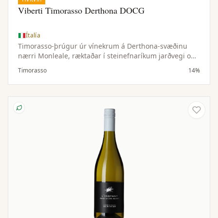
Viberti Timorasso Derthona DOCG
Ítalía
Timorasso-þrúgur úr vínekrum á Derthona-svæðinu
nærri Monleale, ræktaðar í steinefnaríkum jarðvegi og
hæðóttu örloftslagi. Lítil uppskera gefur þéttan og
Timorasso
14%
vandaðan ávöxt.