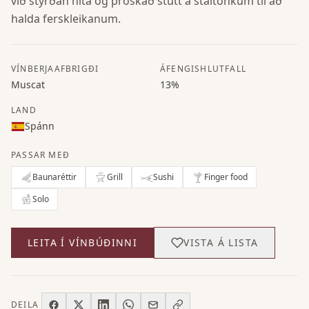
við stýrðan hita og þroskað stutt á stáltönkum til að
halda ferskleikanum.
VÍNBERJAAFBRIGÐI
ÁFENGISHLUTFALL
Muscat
13%
LAND
Spánn
PASSAR MEÐ
Baunaréttir
Grill
Sushi
Finger food
Solo
LEITA Í VÍNBÚÐINNI
VISTA Á LISTA
DEILA