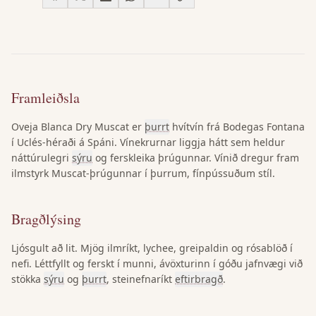
Framleiðsla
Oveja Blanca Dry Muscat er
þurrt
hvítvín frá Bodegas Fontana
í Uclés-héraði á Spáni. Vínekrurnar liggja hátt sem heldur
náttúrulegri
sýru
og ferskleika þrúgunnar. Vínið dregur fram
ilmstyrk Muscat-þrúgunnar í þurrum, fínpússuðum stíl.
Bragðlýsing
Ljósgult að lit. Mjög ilmríkt, lychee, greipaldin og rósablöð í
nefi. Léttfyllt og ferskt í munni, ávöxturinn í góðu jafnvægi við
stökka
sýru
og
þurrt
, steinefnaríkt
eftirbragð
.