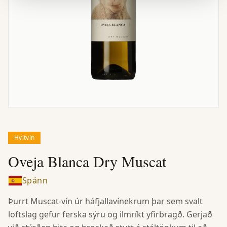
Hvítvín
Oveja Blanca Dry Muscat
Spánn
Þurrt Muscat-vín úr háfjallavínekrum þar sem svalt
loftslag gefur ferska sýru og ilmríkt yfirbragð. Gerjað