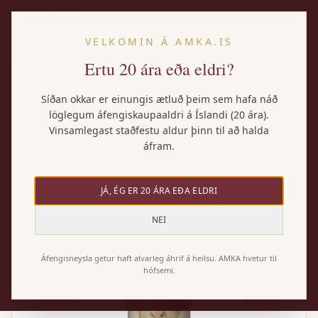
IS
VELKOMIN Á AMKA.IS
Ertu 20 ára eða eldri?
Heim
/
Vörur
/
Oveja Blanca Dry Muscat
Síðan okkar er einungis ætluð þeim sem hafa náð
löglegum áfengiskaupaaldri á Íslandi (20 ára).
Vinsamlegast staðfestu aldur þinn til að halda
áfram.
JÁ, ÉG ER 20 ÁRA EÐA ELDRI
NEI
Áfengisneysla getur haft alvarleg áhrif á heilsu. AMKA hvetur til
hófsemi.