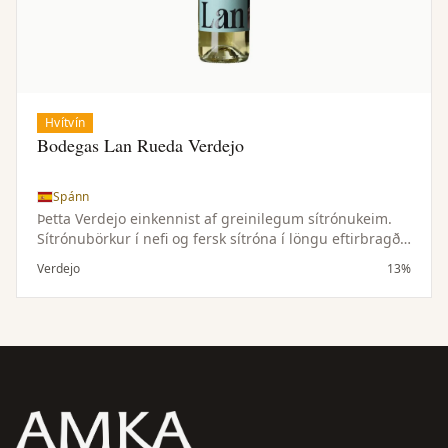
Hvítvín
Bodegas Lan Rueda Verdejo
Spánn
Þetta Verdejo einkennist af greinilegum sítrónukeim.
Sítrónubörkur í nefi og fersk sítróna í löngu eftirbragði.
Jafn hressandi og glas af límonaði og hverfur jafn
Verdejo
13%
hratt. Frábær fordrykkur sem passar einstaklega vel
með geitaosti og alls kyns sjávarréttum.