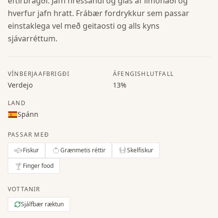
eftirbragði. Jafn hressandi og glas af límonaði og
hverfur jafn hratt. Frábær fordrykkur sem passar
einstaklega vel með geitaosti og alls kyns
sjávarréttum.
VÍNBERJAAFBRIGÐI
ÁFENGISHLUTFALL
Verdejo
13%
LAND
Spánn
PASSAR MEÐ
Fiskur
Grænmetis réttir
Skelfiskur
Finger food
VOTTANIR
Sjálfbær ræktun