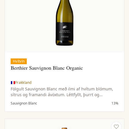
Hvítvín
Berthier Sauvignon Blanc Organic
Frakkland
Fölgult Sauvignon Blanc með ilmi af hvítum blómum,
sítrus og framandi ávöxtum. Léttfyllt, þurrt og
hressandi.
Sauvignon Blanc
13%