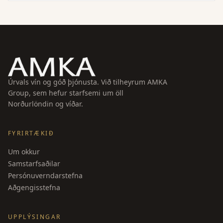
Úrvals vín og góð þjónusta. Við tilheyrum AMKA
Group, sem hefur starfsemi um öll
Norðurlöndin og víðar.
FYRIRTÆKIÐ
Um okkur
Samstarfsaðilar
Persónuverndarstefna
Aðgengisstefna
UPPLÝSINGAR