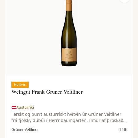
Hvítvín
Weingut Frank Gruner Veltliner
Austurríki
Ferskt og þurrt austurrískt hvítvín úr Grüner Veltliner
frá fjölskyldubúi í Herrnbaumgarten. Ilmur af þroskaðri
peru, sítrus, hvítum pipar og kryddjurtum. Létt, líflegt
Grüner Veltliner
12%
og matvænt.