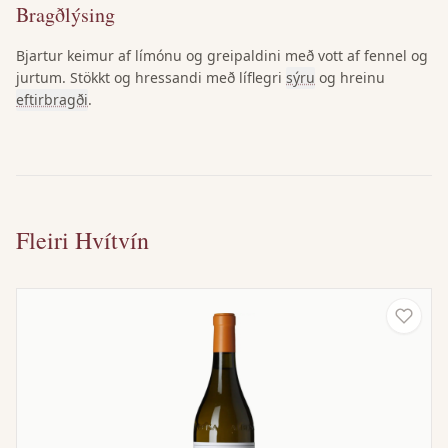
Bragðlýsing
Bjartur keimur af límónu og greipaldini með vott af fennel og
jurtum. Stökkt og hressandi með líflegri
sýru
og hreinu
eftirbragði
.
Fleiri Hvítvín