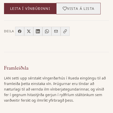
LEITA Í VÍNBÚÐINNI
VISTA Á LISTA
DEILA
Framleiðsla
LAN setti upp sérstakt víngerðarhús í Rueda eingöngu til að
framleiða þetta einstaka vín. Þrúgurnar eru tíndar að
næturlagi til að vernda ilm vínberjategundarinnar, og vínið
fer í gegnum hitastýrða gerjun í ryðfríum stáltönkum sem
varðveitir ferskt og ilmríkt yfirbragð þess.