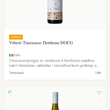
Hvítvín
Viberti Timorasso Derthona DOCG
Ítalía
Timorasso-þrúgur úr vínekrum á Derthona-svæðinu
nærri Monleale, ræktaðar í steinefnaríkum jarðvegi og
hæðóttu örloftslagi. Lítil uppskera gefur þéttan og
Timorasso
14%
vandaðan ávöxt.