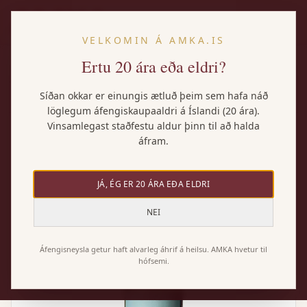
IS
VELKOMIN Á AMKA.IS
Ertu 20 ára eða eldri?
Heim
/
Vörur
/
Bodegas Lan Rueda Verdejo
Síðan okkar er einungis ætluð þeim sem hafa náð
löglegum áfengiskaupaaldri á Íslandi (20 ára).
Vinsamlegast staðfestu aldur þinn til að halda
áfram.
JÁ, ÉG ER 20 ÁRA EÐA ELDRI
NEI
Áfengisneysla getur haft alvarleg áhrif á heilsu. AMKA hvetur til
hófsemi.