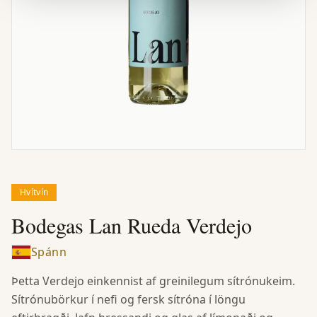
Hvítvín
Bodegas Lan Rueda Verdejo
Spánn
Þetta Verdejo einkennist af greinilegum sítrónukeim.
Sítrónubörkur í nefi og fersk sítróna í löngu