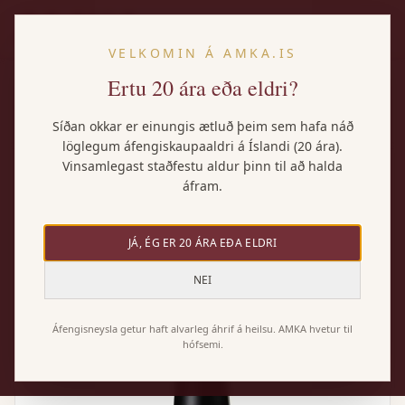
IS
VELKOMIN Á AMKA.IS
Ertu 20 ára eða eldri?
Heim
/
Vörur
/
Moselland Cat Bottle Riesling
Síðan okkar er einungis ætluð þeim sem hafa náð
löglegum áfengiskaupaaldri á Íslandi (20 ára).
Vinsamlegast staðfestu aldur þinn til að halda
áfram.
JÁ, ÉG ER 20 ÁRA EÐA ELDRI
NEI
Áfengisneysla getur haft alvarleg áhrif á heilsu. AMKA hvetur til
hófsemi.