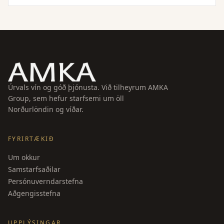
með geitaosti og alls kyns sjávarréttum.
Úrvals vín og góð þjónusta. Við tilheyrum AMKA
Group, sem hefur starfsemi um öll
Norðurlöndin og víðar.
FYRIRTÆKIÐ
Um okkur
Samstarfsaðilar
Persónuverndarstefna
Aðgengisstefna
UPPLÝSINGAR