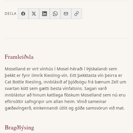
DEILA
Framleiðsla
Moselland er virt vínhús í Mosel-héraði í Þýskalandi sem
þekkt er fyrir ilmrík Riesling-vín. Eitt þekktasta vín þeirra er
Cat Bottle Riesling, innblásið af þjóðsögu frá bænum Zell um
svartan kött sem gætti besta vínfatsins. Sagan varð
innblástur að hinum kattlaga flöskum Moselland sem nú eru
eftirsóttir safngripir um allan heim. Vínið sameinar
gæðavíngerð, einkennandi útlit og góða samsvörun við mat.
Bragðlýsing