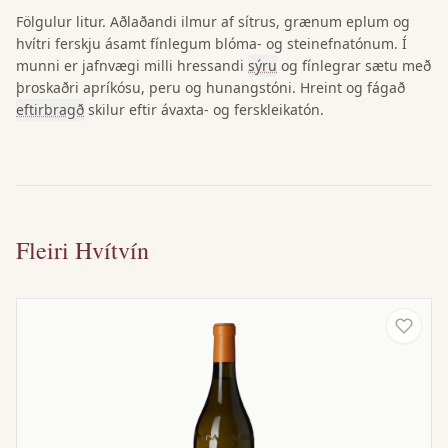
Fölgulur litur. Aðlaðandi ilmur af sítrus, grænum eplum og
hvítri ferskju ásamt fínlegum blóma- og steinefnatónum. Í
munni er jafnvægi milli hressandi
sýru
og fínlegrar sætu með
þroskaðri apríkósu, peru og hunangstóni. Hreint og fágað
eftirbragð
skilur eftir ávaxta- og ferskleikatón.
Fleiri Hvítvín