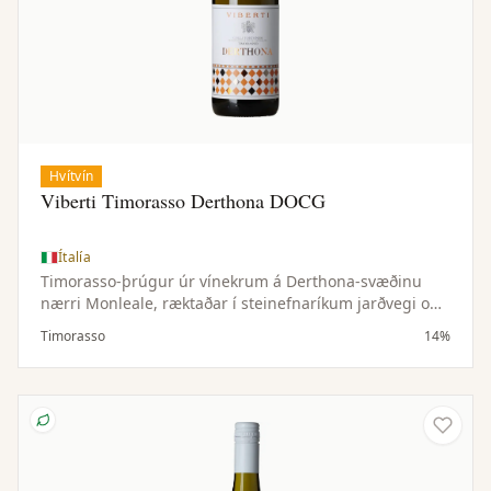
Hvítvín
Viberti Timorasso Derthona DOCG
Ítalía
Timorasso-þrúgur úr vínekrum á Derthona-svæðinu
nærri Monleale, ræktaðar í steinefnaríkum jarðvegi og
hæðóttu örloftslagi. Lítil uppskera gefur þéttan og
Timorasso
14%
vandaðan ávöxt.