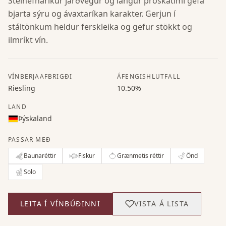
Steinefnaríkur jarðvegur og langur þroskatími gefa
bjarta sýru og ávaxtaríkan karakter. Gerjun í
stáltönkum heldur ferskleika og gefur stökkt og
ilmríkt vín.
VÍNBERJAAFBRIGÐI
ÁFENGISHLUTFALL
Riesling
10.50%
LAND
Þýskaland
PASSAR MEÐ
Baunaréttir
Fiskur
Grænmetis réttir
Önd
Solo
LEITA Í VÍNBÚÐINNI
VISTA Á LISTA