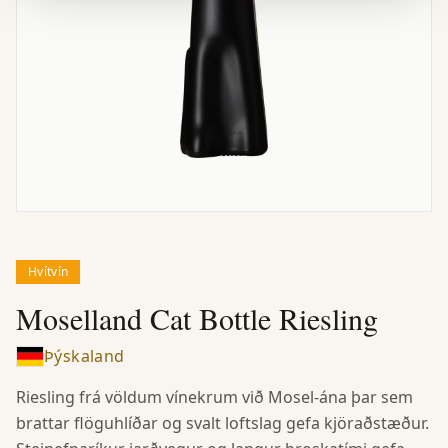
Hvítvín
Moselland Cat Bottle Riesling
Þýskaland
Riesling frá völdum vínekrum við Mosel-ána þar sem
brattar flöguhlíðar og svalt loftslag gefa kjöraðstæður.