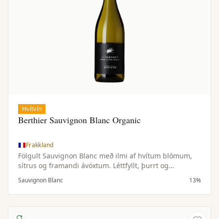
Hvítvín
Berthier Sauvignon Blanc Organic
Frakkland
Fölgult Sauvignon Blanc með ilmi af hvítum blómum,
sítrus og framandi ávöxtum. Léttfyllt, þurrt og
hressandi.
Sauvignon Blanc
13%