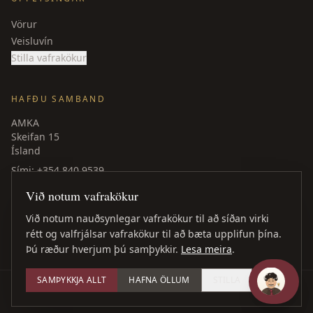
Vörur
Veisluvín
Stilla vafrakökur
HAFÐU SAMBAND
AMKA
Skeifan 15
Ísland
Sími
: +354 840 9539
amka@amka.is
Við notum vafrakökur
Facebook
LinkedIn
Við notum nauðsynlegar vafrakökur til að síðan virki
rétt og valfrjálsar vafrakökur til að bæta upplifun þína.
Þú ræður hverjum þú samþykkir.
Lesa meira
.
SAMÞYKKJA ALLT
HAFNA ÖLLUM
STILLA
©
2026
AMKA ·
Öll réttindi áskilin
Vefhönnun
: