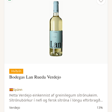
Hvítvín
Bodegas Lan Rueda Verdejo
Spánn
Þetta Verdejo einkennist af greinilegum sítrónukeim.
Sítrónubörkur í nefi og fersk sítróna í löngu eftirbragði.
Jafn hressandi og glas af límonaði og hverfur jafn
Verdejo
13%
hratt. Frábær fordrykkur sem passar einstaklega vel