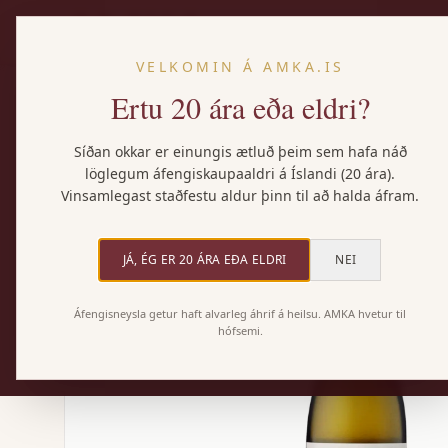
VELKOMIN Á AMKA.IS
Ertu 20 ára eða eldri?
Heim
/
Vörur
/
Klein-Constantia Glendirk Sauvignon Blanc
Síðan okkar er einungis ætluð þeim sem hafa náð
löglegum áfengiskaupaaldri á Íslandi (20 ára).
Vinsamlegast staðfestu aldur þinn til að halda áfram.
JÁ, ÉG ER 20 ÁRA EÐA ELDRI
NEI
Áfengisneysla getur haft alvarleg áhrif á heilsu. AMKA hvetur til
hófsemi.