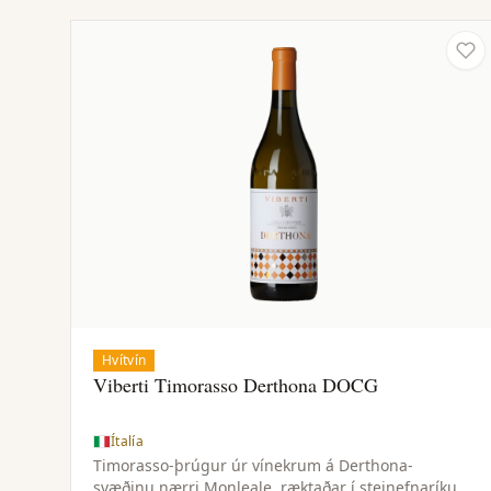
Hvítvín
Viberti Timorasso Derthona DOCG
Ítalía
Timorasso-þrúgur úr vínekrum á Derthona-
svæðinu nærri Monleale, ræktaðar í steinefnaríkum