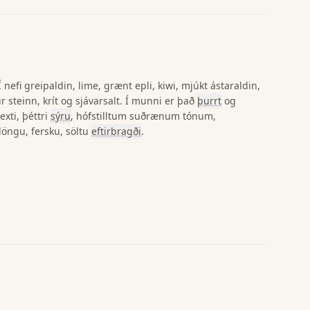
efi greipaldin, lime, grænt epli, kiwi, mjúkt ástaraldin,
ur steinn, krít og sjávarsalt. Í munni er það
þurrt
og
exti, þéttri
sýru
, hófstilltum suðrænum tónum,
löngu, fersku, söltu
eftirbragði
.