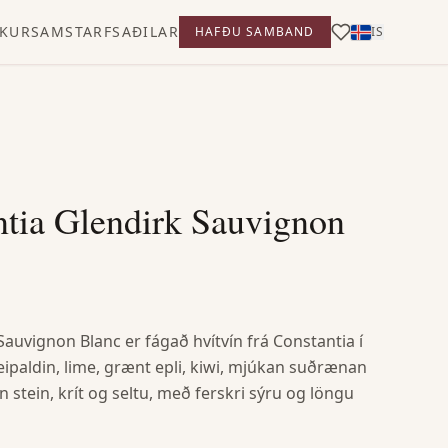
KUR
SAMSTARFSAÐILAR
HAFÐU SAMBAND
IS
ntia Glendirk Sauvignon
Sauvignon Blanc er fágað hvítvín frá Constantia í
eipaldin, lime, grænt epli, kiwi, mjúkan suðrænan
an stein, krít og seltu, með ferskri sýru og löngu