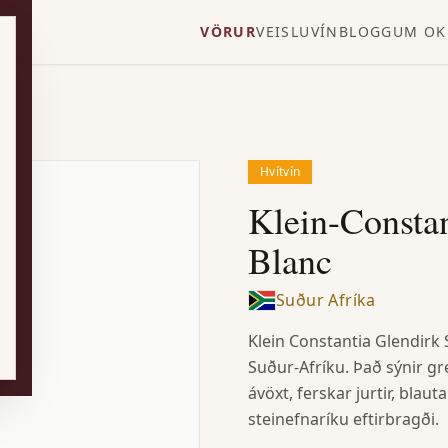
VÖRUR
VEISLUVÍN
BLOGG
UM OK
Hvítvín
Klein-Consta
Blanc
Suður Afríka
Klein Constantia Glendirk 
Suður-Afríku. Það sýnir gr
ávöxt, ferskar jurtir, blaut
steinefnaríku eftirbragði.