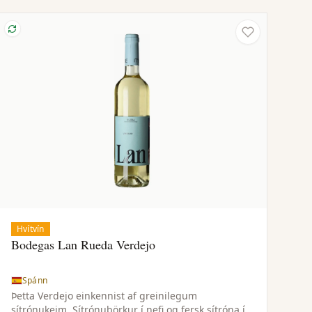
Hvítvín
Bodegas Lan Rueda Verdejo
Spánn
Þetta Verdejo einkennist af greinilegum
sítrónukeim. Sítrónubörkur í nefi og fersk sítróna í