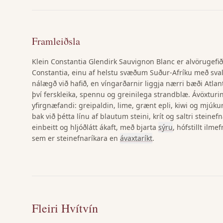
Framleiðsla
Klein Constantia Glendirk Sauvignon Blanc er alvörugefið, 
Constantia, einu af helstu svæðum Suður-Afríku með svalt 
nálægð við hafið, en víngarðarnir liggja nærri bæði Atlan
því ferskleika, spennu og greinilega strandblæ. Ávöxturi
yfirgnæfandi: greipaldin, lime, grænt epli, kiwi og mjúkur
bak við þétta línu af blautum steini, krít og saltri steinef
einbeitt og hljóðlátt ákaft, með bjarta
sýru
, hófstillt ilme
sem er steinefnaríkara en
ávaxtaríkt
.
Fleiri Hvítvín