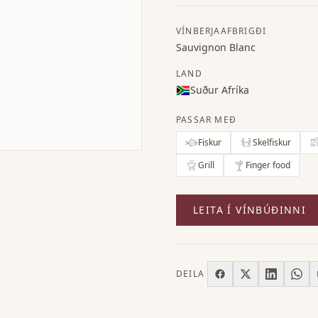
VÍNBERJAAFBRIGÐI
Sauvignon Blanc
LAND
Suður Afríka
PASSAR MEÐ
Fiskur
Skelfiskur
Grill
Finger food
LEITA Í VÍNBÚÐINNI
DEILA