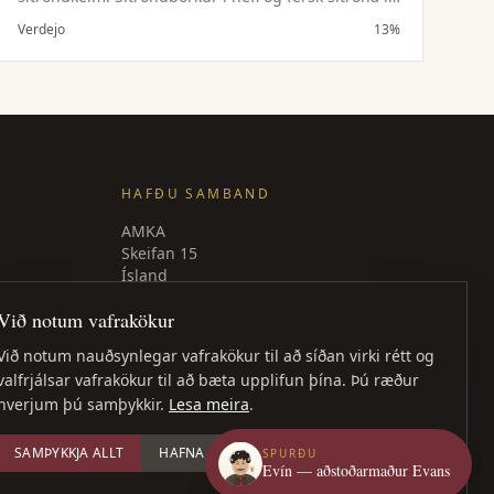
löngu eftirbragði. Jafn hressandi og glas af
Verdejo
13%
límonaði og hverfur jafn hratt. Frábær fordrykkur
sem passar einstaklega vel með geitaosti og alls
kyns sjávarréttum.
HAFÐU SAMBAND
AMKA
Skeifan 15
Ísland
Sími
: +354 840 9539
Við notum vafrakökur
amka@amka.is
Við notum nauðsynlegar vafrakökur til að síðan virki rétt og
Facebook
valfrjálsar vafrakökur til að bæta upplifun þína. Þú ræður
LinkedIn
hverjum þú samþykkir.
Lesa meira
.
SAMÞYKKJA ALLT
HAFNA ÖLLUM
STILLA
SPURÐU
Evín — aðstoðarmaður Evans
Vefhönnun
: