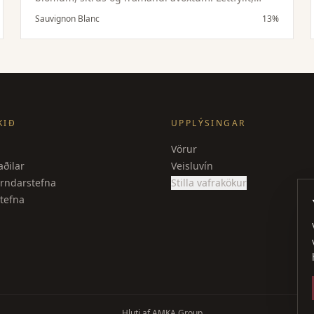
þurrt og hressandi.
Sauvignon Blanc
13%
KIÐ
UPPLÝSINGAR
Vörur
ðilar
Veisluvín
rndarstefna
Stilla vafrakökur
tefna
Hluti af AMKA Group