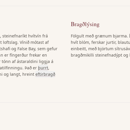
Bragðlýsing
steinefnaríkt hvítvín frá
Fölgult með grænum bjarma. Í n
loftslag. Vínið mótast af
hvít blóm, ferskar jurtir, blaut
tshafi og False Bay, sem gefur
einbeitt, með björtum sítrusáv
nn er fíngerður frekar en
bragðmikilli steinefnadýpt og 
 tónn af ástaraldini liggja á
natilfinningu. Það er
þurrt
,
fni og langt, hreint
eftirbragð