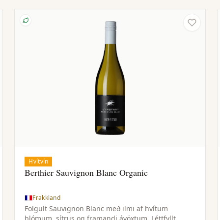
Hvítvín
Berthier Sauvignon Blanc Organic
Frakkland
Fölgult Sauvignon Blanc með ilmi af hvítum
blómum, sítrus og framandi ávöxtum. Léttfyllt,