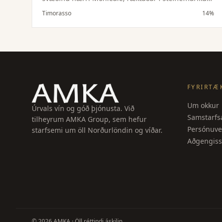
jarðvegi og hæðóttu örloftslagi. Lítil uppskera gefur
Timorasso
14%
þéttan og vandaðan ávöxt.
FYRIRTÆ
Um okkur
Úrvals vín og góð þjónusta. Við
Samstarfsa
tilheyrum AMKA Group, sem hefur
Persónuve
starfsemi um öll Norðurlöndin og víðar.
Aðgengiss
©
2026
AMKA ·
Öll réttindi áskilin