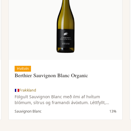
Hvítvín
Berthier Sauvignon Blanc Organic
Frakkland
Fölgult Sauvignon Blanc með ilmi af hvítum
blómum, sítrus og framandi ávöxtum. Léttfyllt,
þurrt og hressandi.
Sauvignon Blanc
13%