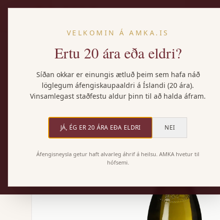
VELKOMIN Á AMKA.IS
Ertu 20 ára eða eldri?
Heim
/
Vörur
/
J. Moreau & Fils Chablis
Síðan okkar er einungis ætluð þeim sem hafa náð
löglegum áfengiskaupaaldri á Íslandi (20 ára).
Vinsamlegast staðfestu aldur þinn til að halda áfram.
JÁ, ÉG ER 20 ÁRA EÐA ELDRI
NEI
Áfengisneysla getur haft alvarleg áhrif á heilsu. AMKA hvetur til
hófsemi.