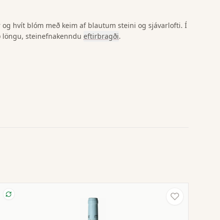
 og hvít blóm með keim af blautum steini og sjávarlofti. Í
ð löngu, steinefnakenndu
eftirbragði
.