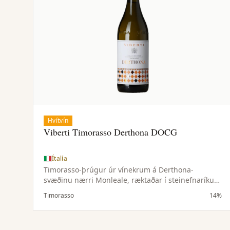
Hvítvín
Viberti Timorasso Derthona DOCG
Ítalía
Timorasso-þrúgur úr vínekrum á Derthona-
svæðinu nærri Monleale, ræktaðar í steinefnaríkum
jarðvegi og hæðóttu örloftslagi. Lítil uppskera gefur
Timorasso
14%
þéttan og vandaðan ávöxt.