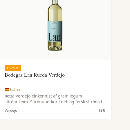
Hvítvín
Bodegas Lan Rueda Verdejo
Spánn
Þetta Verdejo einkennist af greinilegum
sítrónukeim. Sítrónubörkur í nefi og fersk sítróna í
löngu eftirbragði. Jafn hressandi og glas af
Verdejo
13%
límonaði og hverfur jafn hratt. Frábær fordrykkur
sem passar einstaklega vel með geitaosti og alls
kyns sjávarréttum.