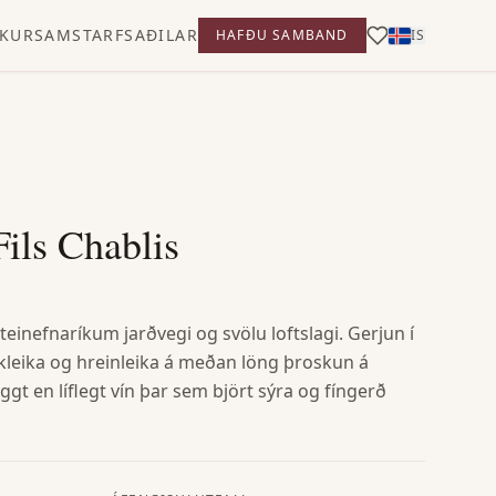
KUR
SAMSTARFSAÐILAR
HAFÐU SAMBAND
IS
ils Chablis
teinefnaríkum jarðvegi og svölu loftslagi. Gerjun í
skleika og hreinleika á meðan löng þroskun á
yggt en líflegt vín þar sem björt sýra og fíngerð