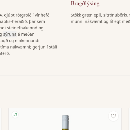
Bragðlýsing
4, djúpt rótgróið í vínhefð
Stökk græn epli, sítrónubörkur
ablis-héraðið, þar sem
munni nákvæmt og líflegt me
ndi steinefnakennd og
ag
sýruna
á meðan
ragð og einkennandi
íma nákvæmni; gerjun í stáli
áferð.