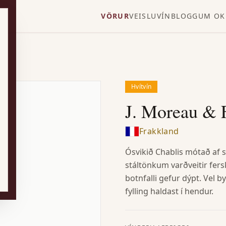
VÖRUR
VEISLUVÍN
BLOGG
UM OK
Hvítvín
J. Moreau & F
Frakkland
Ósvikið Chablis mótað af s
stáltönkum varðveitir fer
botnfalli gefur dýpt. Vel b
fylling haldast í hendur.