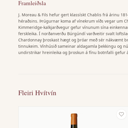
Framleiðsla
J. Moreau & Fils hefur gert klassískt Chablis frá árinu 181
héraðsins. Þrúgurnar koma af vínekrum víðs vegar um Ch
Kimmeridge-kalkjarðvegur gefur vínunum sína einkenna
ferskleika. Í norðanverðu Búrgúndí varðveitir svalt loftsl
Chardonnay þroskast hægt og þróar með sér nákvæmt b
tinnukeim. Vínhúsið sameinar aldagamla þekkingu og nút
undirstrikar hreinleika og þroskun á fínu botnfalli gefur 
Fleiri Hvítvín