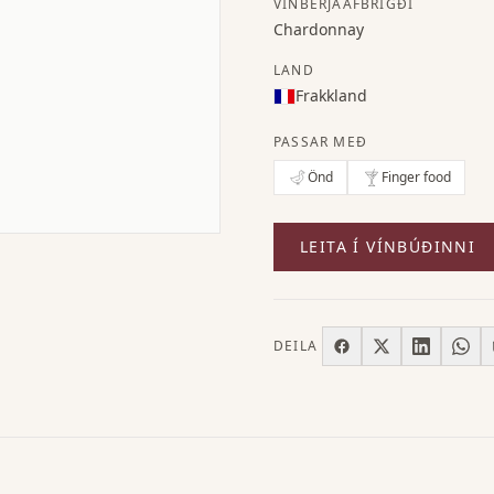
VÍNBERJAAFBRIGÐI
Chardonnay
LAND
Frakkland
PASSAR MEÐ
Önd
Finger food
LEITA Í VÍNBÚÐINNI
DEILA