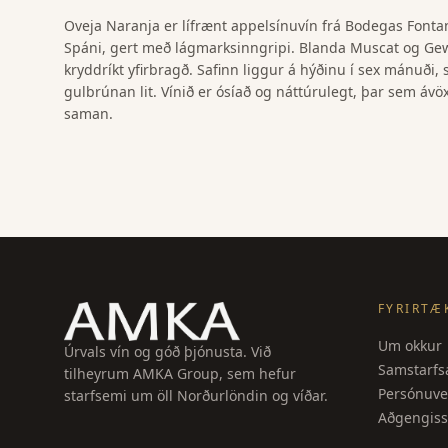
Oveja Naranja er lífrænt appelsínuvín frá Bodegas Fontan
Spáni, gert með lágmarksinngripi. Blanda Muscat og Ge
kryddríkt yfirbragð. Safinn liggur á hýðinu í sex mánuði,
gulbrúnan lit. Vínið er ósíað og náttúrulegt, þar sem ávö
saman.
FYRIRTÆ
Um okkur
Úrvals vín og góð þjónusta. Við
Samstarfsa
tilheyrum AMKA Group, sem hefur
Persónuve
starfsemi um öll Norðurlöndin og víðar.
Aðgengiss