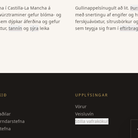
a í Castilla-La Mancha á
Gullinappelsínugult að lit.
Þur
würztraminer gefur blóma- og
með snertingu af engifer og hv
 sem dýpkar áferðina og gefur
ferskjuávöxtur, sítrusbörkur o
xtur,
tannín
og
sýra
leika
sem teygja sig fram í
eftirbra
KIÐ
UPPLÝSINGAR
Vörur
ðilar
Veisluvín
rndarstefna
Stilla vafrakökur
tefna