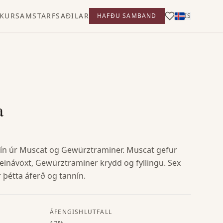
KUR
SAMSTARFSAÐILAR
HAFÐU SAMBAND
IS
a
vín úr Muscat og Gewürztraminer. Muscat gefur
inávöxt, Gewürztraminer krydd og fyllingu. Sex
þétta áferð og tannín.
ÁFENGISHLUTFALL