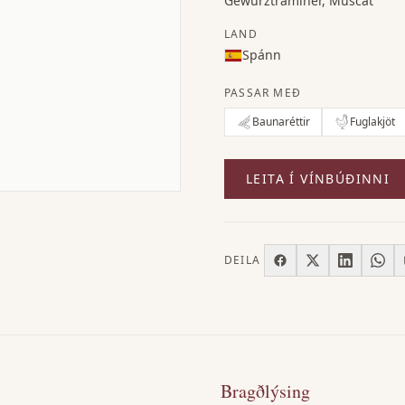
Gewürztraminer, Muscat
LAND
Spánn
PASSAR MEÐ
Baunaréttir
Fuglakjöt
LEITA Í VÍNBÚÐINNI
DEILA
Bragðlýsing