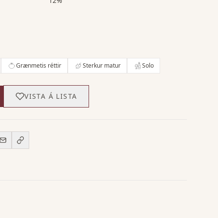
12%
Grænmetis réttir
Sterkur matur
Solo
VISTA Á LISTA