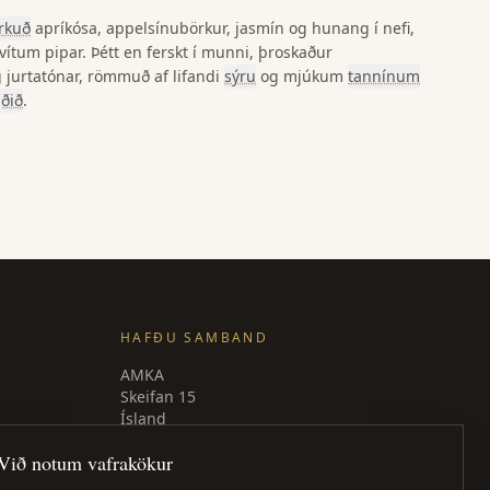
rkuð
apríkósa, appelsínubörkur, jasmín og hunang í nefi,
ítum pipar. Þétt en ferskt í munni, þroskaður
g jurtatónar, römmuð af lifandi
sýru
og mjúkum
tannínum
gðið
.
HAFÐU SAMBAND
AMKA
Skeifan 15
Ísland
Sími
: +354 840 9539
Við notum vafrakökur
amka@amka.is