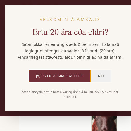
VELKOMIN Á AMKA.IS
Ertu 20 ára eða eldri?
Heim
/
Vörur
/
Oveja Naranja
Síðan okkar er einungis ætluð þeim sem hafa náð
löglegum áfengiskaupaaldri á Íslandi (20 ára).
Vinsamlegast staðfestu aldur þinn til að halda áfram.
JÁ, ÉG ER 20 ÁRA EÐA ELDRI
NEI
Áfengisneysla getur haft alvarleg áhrif á heilsu. AMKA hvetur til
hófsemi.