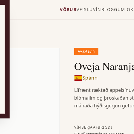
VÖRUR
VEISLUVÍN
BLOGG
UM OK
Ávaxtavín
Oveja Naranj
Spánn
Lífrænt ræktað appelsínu
blómailm og þroskaðan ste
mánaða hýðisgerjun gefur 
VÍNBERJAAFBRIGÐI