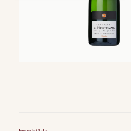
Framleiðsla