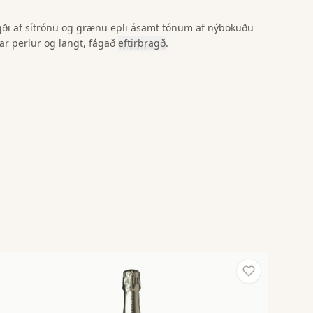
gði af sítrónu og grænu epli ásamt tónum af nýbökuðu
ar perlur og langt, fágað
eftirbragð
.