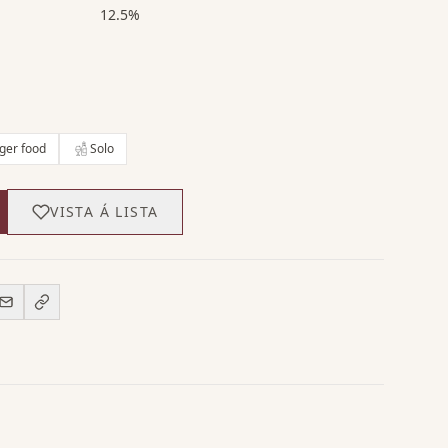
12.5%
nger food
Solo
VISTA Á LISTA