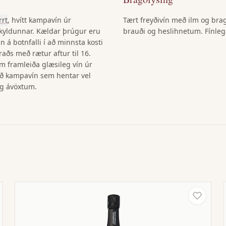
rrt
, hvítt kampavín úr
Tært freyðivín með ilm og bra
kyldunnar. Kældar þrúgur eru
brauði og heslihnetum. Fínleg
 á botnfalli í að minnsta kosti
aðs með rætur aftur til 16.
m framleiða glæsileg vín úr
að kampavín sem hentar vel
og ávöxtum.