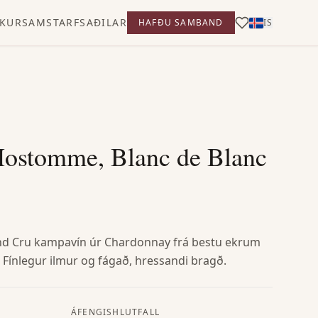
KUR
SAMSTARFSAÐILAR
HAFÐU SAMBAND
IS
ostomme, Blanc de Blanc
and Cru kampavín úr Chardonnay frá bestu ekrum
Fínlegur ilmur og fágað, hressandi bragð.
ÁFENGISHLUTFALL