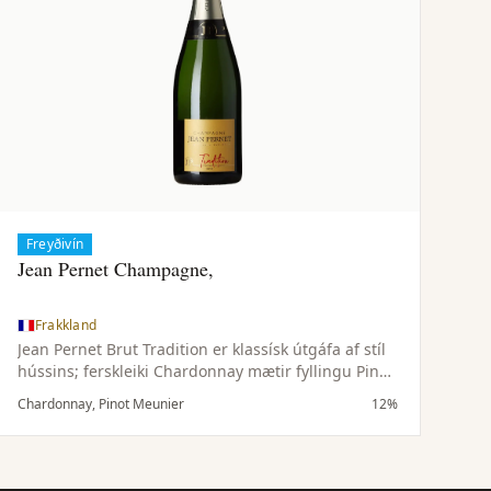
Freyðivín
Jean Pernet Champagne,
Frakkland
Jean Pernet Brut Tradition er klassísk útgáfa af stíl
hússins; ferskleiki Chardonnay mætir fyllingu Pinot
Noir og ávaxtaríkum karakter Meunier. Þrúgurnar
Chardonnay, Pinot Meunier
12%
koma af kalkríkum ekrum og löng þroskun á
botnfalli skapar jafnvægi milli birtu og fyllingar.