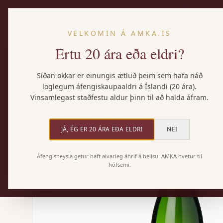
VELKOMIN Á AMKA.IS
Ertu 20 ára eða eldri?
Heim
/
Vörur
/
Champagne Hostomme, Blanc de Blanc Grand Cru
Síðan okkar er einungis ætluð þeim sem hafa náð
löglegum áfengiskaupaaldri á Íslandi (20 ára).
Vinsamlegast staðfestu aldur þinn til að halda áfram.
JÁ, ÉG ER 20 ÁRA EÐA ELDRI
NEI
Áfengisneysla getur haft alvarleg áhrif á heilsu. AMKA hvetur til
hófsemi.