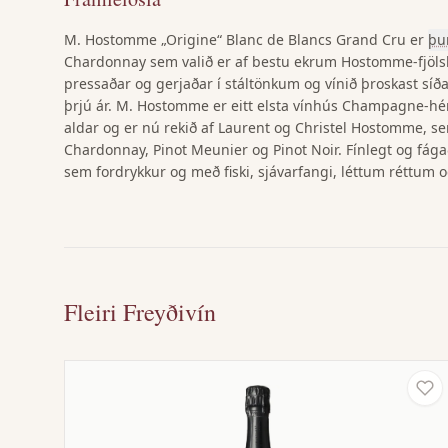
M. Hostomme „Origine“ Blanc de Blancs Grand Cru er
þu
Chardonnay sem valið er af bestu ekrum Hostomme-fjöls
pressaðar og gerjaðar í stáltönkum og vínið þroskast síðan
þrjú ár. M. Hostomme er eitt elsta vínhús Champagne-hér
aldar og er nú rekið af Laurent og Christel Hostomme, se
Chardonnay, Pinot Meunier og Pinot Noir. Fínlegt og fág
sem fordrykkur og með fiski, sjávarfangi, léttum réttum 
Fleiri Freyðivín