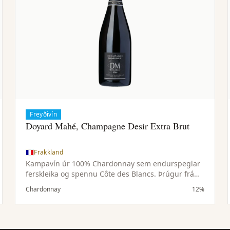
Freyðivín
Doyard Mahé, Champagne Desir Extra Brut
Frakkland
Kampavín úr 100% Chardonnay sem endurspeglar
ferskleika og spennu Côte des Blancs. Þrúgur frá
Premier Cru-vínekrum, langur þroski á botnfalli og
Chardonnay
12%
lágmarks sykurbæting draga fram náttúrulegan
hreinleika. Jafnvægi ferskleika og uppbyggingar
gerir það fjölhæft og geymsluþolið.