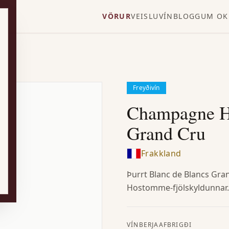
VÖRUR
VEISLUVÍN
BLOGG
UM OK
Freyðivín
Champagne H
Grand Cru
Frakkland
Þurrt Blanc de Blancs Gr
Hostomme-fjölskyldunnar. 
VÍNBERJAAFBRIGÐI