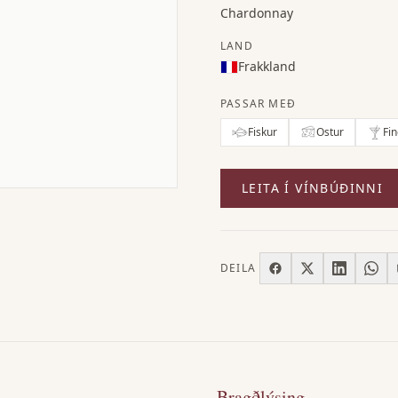
Chardonnay
LAND
Frakkland
PASSAR MEÐ
Fiskur
Ostur
Fi
LEITA Í VÍNBÚÐINNI
DEILA
Bragðlýsing