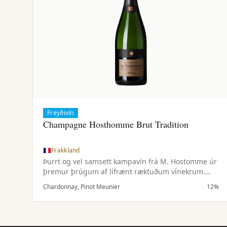
Freyðivín
Champagne Hosthomme Brut Tradition
Frakkland
Þurrt og vel samsett kampavín frá M. Hostomme úr
þremur þrúgum af lífrænt ræktuðum vínekrum.
Ferskt, ávaxtaríkt og fínlegt með góðu jafnvægi.
Chardonnay, Pinot Meunier
12%