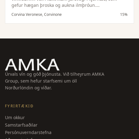
gefur hægan þroska og aukna ilmþróun.
Appassimento-ferlið magnar dýpt vínsins, en vönduð
Corvina Veronese, Corvinone
15%
þroskun í eik eflir byggingu þess og fágun.
Úrvals vín og góð þjónusta. Við tilheyrum AMKA
Group, sem hefur starfsemi um öll
Norðurlöndin og víðar.
FYRIRTÆKIÐ
Um okkur
Samstarfsaðilar
Persónuverndarstefna