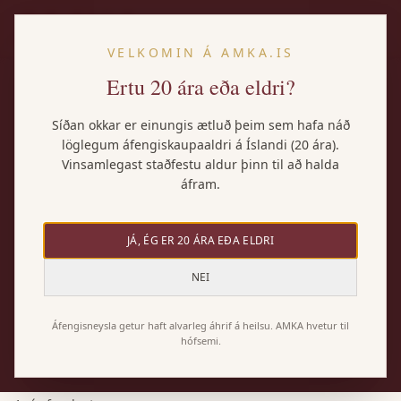
IS
VELKOMIN Á AMKA.IS
Ertu 20 ára eða eldri?
Heim
/
Vörur
/
other indigenous grape varieties
Síðan okkar er einungis ætluð þeim sem hafa náð
löglegum áfengiskaupaaldri á Íslandi (20 ára).
EFTIR ÞRÚGU
Vinsamlegast staðfestu aldur þinn til að halda
other indigenous grape varieties
áfram.
vín
JÁ, ÉG ER 20 ÁRA EÐA ELDRI
Hér finnur þú öll vín hjá AMKA sem innihalda other
NEI
indigenous grape varieties-þrúguna — bæði hrein
other indigenous grape varieties vín og blöndur þar
Áfengisneysla getur haft alvarleg áhrif á heilsu. AMKA hvetur til
hófsemi.
sem hún kemur við sögu. Alls 1 vín.