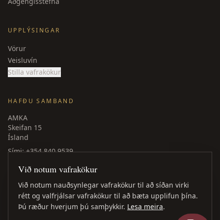
Aðgengisstefna
UPPLÝSINGAR
Vörur
Veisluvín
Stilla vafrakökur
HAFÐU SAMBAND
AMKA
Skeifan 15
Ísland
Sími
: +354 840 9539
amka@amka.is
Við notum vafrakökur
Facebook
LinkedIn
Við notum nauðsynlegar vafrakökur til að síðan virki
rétt og valfrjálsar vafrakökur til að bæta upplifun þína.
Þú ræður hverjum þú samþykkir.
Lesa meira
.