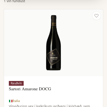
1 vín fundust
Rauðvín
Sartori Amarone DOCG
Ítalía
Vínviðurinn vex í kalkríkum jarðvegi í kjörhæð, sem