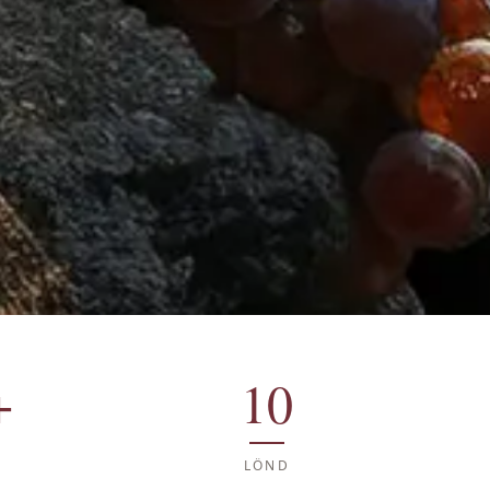
+
10
LÖND