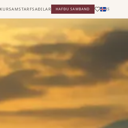
KUR
SAMSTARFSAÐILAR
HAFÐU SAMBAND
IS