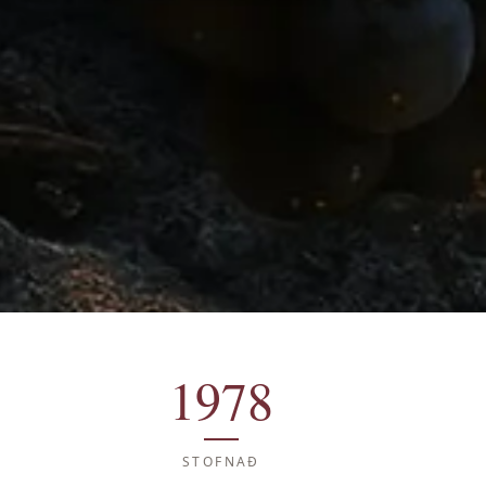
1978
STOFNAÐ