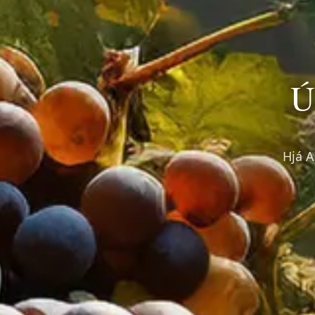
Ú
Hjá A