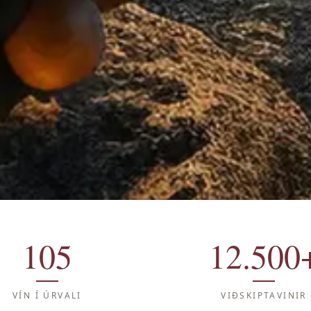
105
12.500
VÍN Í ÚRVALI
VIÐSKIPTAVINIR