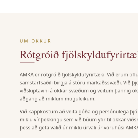
UM OKKUR
Rótgróið fjölskyldufyrirtæ
AMKA er rótgróið fjölskyldufyrirtæki. Við erum öfl
samstarfsaðili birgja á stóru markaðssvæði. Við þj
viðskiptavini á okkar svæðum og veitum þannig o
aðgang að miklum möguleikum.
Við kappkostum að veita góða og persónulega þjón
miklu vínþekkingu sem við búum yfir til okkar viðs
þess að geta valið úr miklu úrvali úr vöruhúsi AM