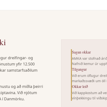
ki
Sagan okkar
ugur dreifingar- og
AMKA var stofnað ári
ónustum yfir 12.500
Nafnið kemur úr upp
Tilgangur
kkar samstarfsaðilum
Við erum öflugur dreif
markaðssvæði um öll 
ustu og að miðla þeirri
Okkar leið
kiptavina. Við njótum
Við kappkostum að ve
vínþekkingu til viðski
KA í Danmörku.