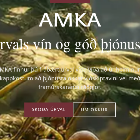
rvals vín og góð þjónus
MKA finnur þú frábært úrval vína víða að úr heiminu
kappkostum að þjónusta okkar viðskiptavini vel me
framúrskarandi ráðgjöf.
SKOÐA ÚRVAL
UM OKKUR