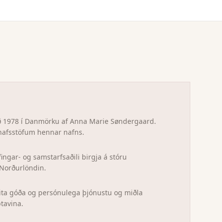
ð 1978 í Danmörku af Anna Marie Søndergaard.
hafsstöfum hennar nafns.
ingar- og samstarfsaðili birgja á stóru
Norðurlöndin.
ita góða og persónulega þjónustu og miðla
ptavina.