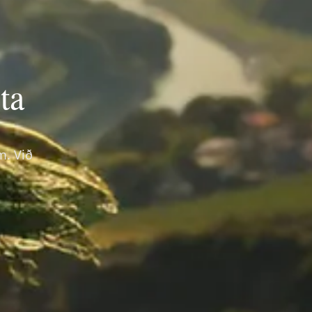
ta
m. Við
ð