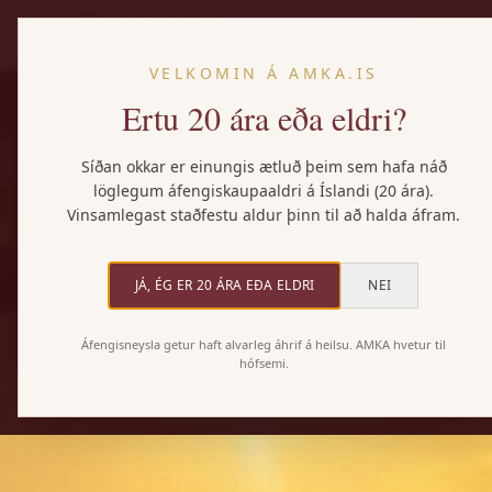
VELKOMIN Á AMKA.IS
Ertu 20 ára eða eldri?
Síðan okkar er einungis ætluð þeim sem hafa náð
löglegum áfengiskaupaaldri á Íslandi (20 ára).
Vinsamlegast staðfestu aldur þinn til að halda áfram.
JÁ, ÉG ER 20 ÁRA EÐA ELDRI
NEI
Áfengisneysla getur haft alvarleg áhrif á heilsu. AMKA hvetur til
hófsemi.