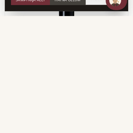
Rauðvín
Villa Puccini Chianti Superior
Ítalía
Blanda sem sameinar kröftuga byggingu og
kirsuberjatóna Sangiovese við mýkri og ávaxtaríkari
einkenni Canaiolo — samstillt og vel jafnvægisstillt vín.
Canaiolo, Sangiovese
12%