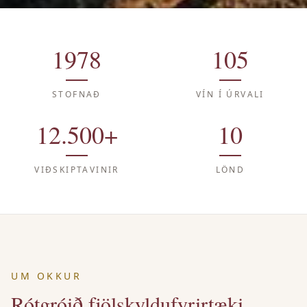
1978
105
STOFNAÐ
VÍN Í ÚRVALI
12.500+
10
VIÐSKIPTAVINIR
LÖND
UM OKKUR
Rótgróið fjölskyldufyrirtæki