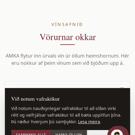
VÍNSAFNIÐ
Vörurnar okkar
AMKA flytur inn úrvals vín úr öllum heimshornum. Hér
eru nokkur af þeim vínum sem við bjóðum upp á.
Við notum vafrakökur
Við notum nauðsynlegar vafrakökur til að síðan virki
rétt og valfrjálsar vafrakökur til að bæta upplifun þína.
Þú ræður hverjum þú samþykkir.
Lesa meira
.
SAMÞYKKJA ALLT
HAFNA ÖLLUM
STILLA