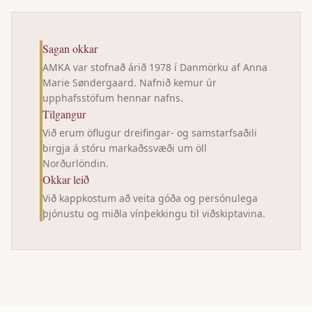
Sagan okkar
AMKA var stofnað árið 1978 í Danmörku af Anna
Marie Søndergaard. Nafnið kemur úr
upphafsstöfum hennar nafns.
Tilgangur
Við erum öflugur dreifingar- og samstarfsaðili
birgja á stóru markaðssvæði um öll
Norðurlöndin.
Okkar leið
Við kappkostum að veita góða og persónulega
þjónustu og miðla vínþekkingu til viðskiptavina.