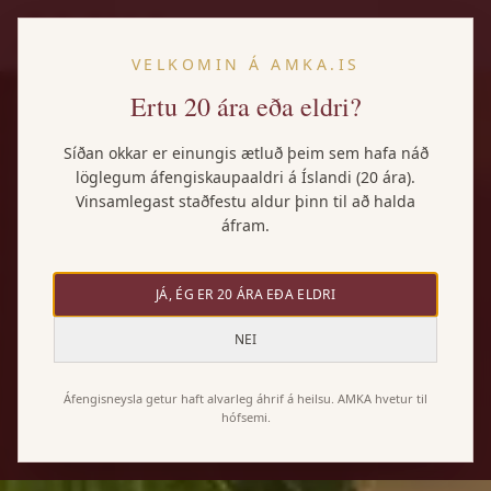
IS
VELKOMIN Á AMKA.IS
Ertu 20 ára eða eldri?
Síðan okkar er einungis ætluð þeim sem hafa náð
löglegum áfengiskaupaaldri á Íslandi (20 ára).
Vinsamlegast staðfestu aldur þinn til að halda
áfram.
JÁ, ÉG ER 20 ÁRA EÐA ELDRI
NEI
Áfengisneysla getur haft alvarleg áhrif á heilsu. AMKA hvetur til
hófsemi.