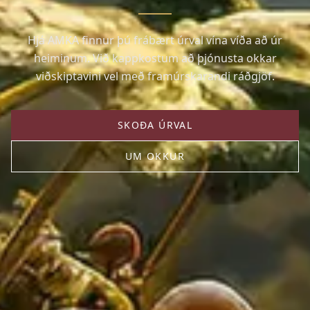
Hjá AMKA finnur þú frábært úrval vína víða að úr
heiminum. Við kappkostum að þjónusta okkar
viðskiptavini vel með framúrskarandi ráðgjöf.
SKOÐA ÚRVAL
UM OKKUR