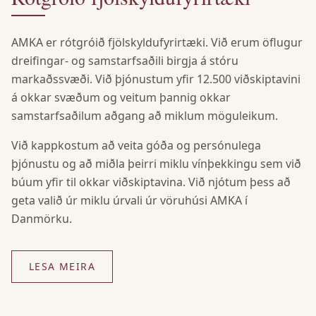
AMKA er rótgróið fjölskyldufyrirtæki. Við erum öflugur
dreifingar- og samstarfsaðili birgja á stóru
markaðssvæði. Við þjónustum yfir 12.500 viðskiptavini
á okkar svæðum og veitum þannig okkar
samstarfsaðilum aðgang að miklum möguleikum.
Við kappkostum að veita góða og persónulega
þjónustu og að miðla þeirri miklu vínþekkingu sem við
búum yfir til okkar viðskiptavina. Við njótum þess að
geta valið úr miklu úrvali úr vöruhúsi AMKA í
Danmörku.
LESA MEIRA