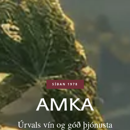
SÍÐAN 1978
Úrvals vín og góð þjónusta