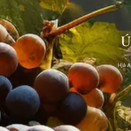
Ú
Hjá A