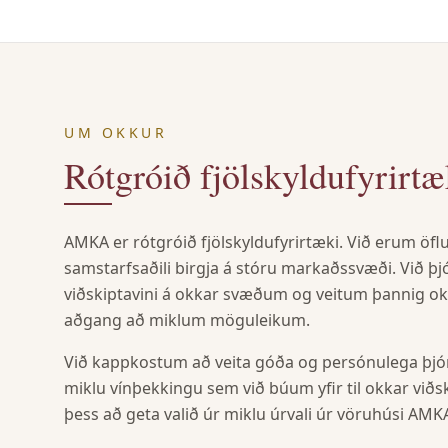
UM OKKUR
Rótgróið fjölskyldufyrirtæ
AMKA er rótgróið fjölskyldufyrirtæki. Við erum öfl
samstarfsaðili birgja á stóru markaðssvæði. Við þj
viðskiptavini á okkar svæðum og veitum þannig o
aðgang að miklum möguleikum.
Við kappkostum að veita góða og persónulega þjón
miklu vínþekkingu sem við búum yfir til okkar viðs
þess að geta valið úr miklu úrvali úr vöruhúsi AM