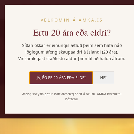
VELKOMIN Á AMKA.IS
Ertu 20 ára eða eldri?
Síðan okkar er einungis ætluð þeim sem hafa náð
löglegum áfengiskaupaaldri á Íslandi (20 ára).
Vinsamlegast staðfestu aldur þinn til að halda áfram.
JÁ, ÉG ER 20 ÁRA EÐA ELDRI
NEI
Áfengisneysla getur haft alvarleg áhrif á heilsu. AMKA hvetur til
hófsemi.