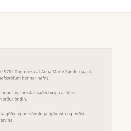
ð 1978 í Danmörku af Anna Marie Søndergaard.
hafsstöfum hennar nafns.
ingar- og samstarfsaðili birgja á stóru
Norðurlöndin.
ita góða og persónulega þjónustu og miðla
ptavina.