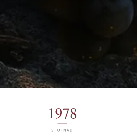
1978
STOFNAÐ