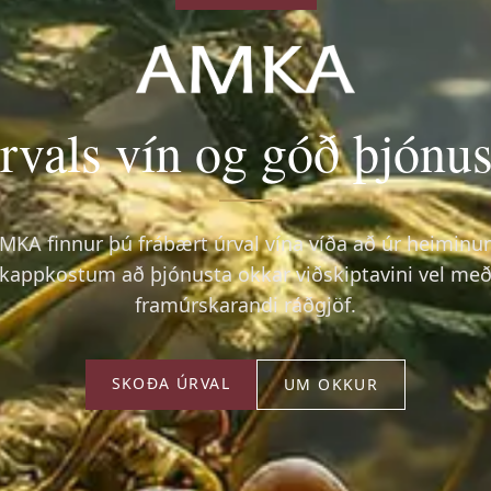
rvals vín og góð þjónus
MKA finnur þú frábært úrval vína víða að úr heiminu
kappkostum að þjónusta okkar viðskiptavini vel me
framúrskarandi ráðgjöf.
SKOÐA ÚRVAL
UM OKKUR