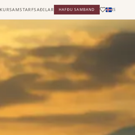
KUR
SAMSTARFSAÐILAR
HAFÐU SAMBAND
IS