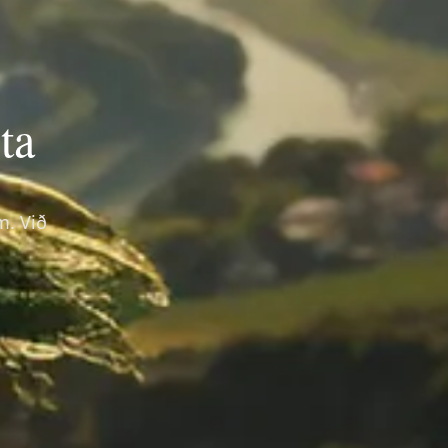
ta
m. Við
ð