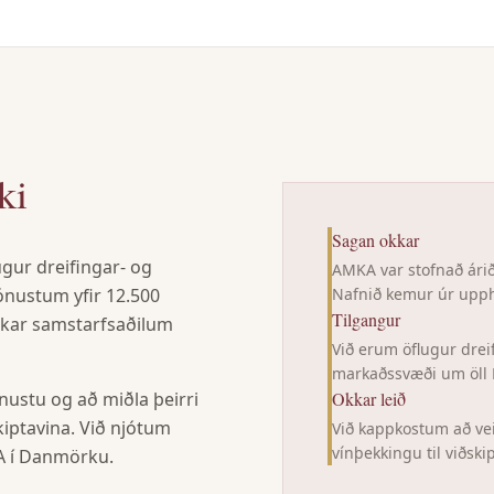
ki
Sagan okkar
ugur dreifingar- og
AMKA var stofnað ári
ónustum yfir 12.500
Nafnið kemur úr upp
Tilgangur
kkar samstarfsaðilum
Við erum öflugur dreif
markaðssvæði um öll 
ustu og að miðla þeirri
Okkar leið
kiptavina. Við njótum
Við kappkostum að ve
vínþekkingu til viðski
KA í Danmörku.