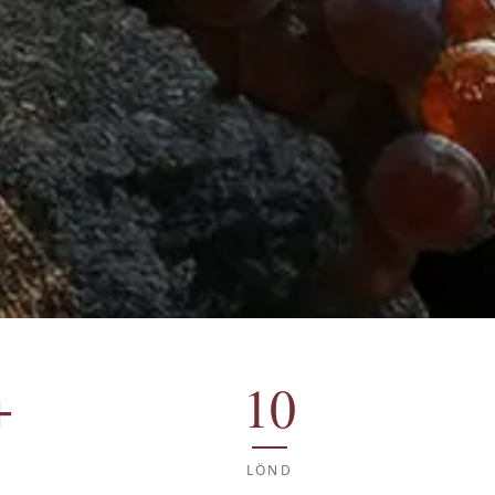
+
10
LÖND