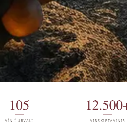
105
12.500
VÍN Í ÚRVALI
VIÐSKIPTAVINIR